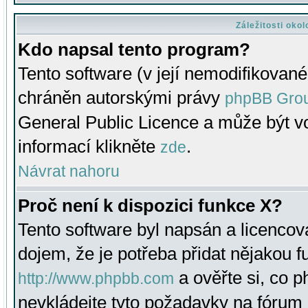
Záležitosti oko
Kdo napsal tento program?
Tento software (v její nemodifikované
chráněn autorskými právy
phpBB Gro
General Public Licence a může být vo
informací klikněte
.
zde
Návrat nahoru
Proč není k dispozici funkce X?
Tento software byl napsán a licenco
dojem, že je potřeba přidat nějakou f
a ověřte si, co 
http://www.phpbb.com
nevkládejte tyto požadavky na fóru