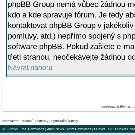
phpBB Group nemá vůbec žádnou moc 
kdo a kde spravuje fórum. Je tedy a
kontaktovat phpBB Group v jakékoliv p
pomluvy, atd.) nepřímo spojený s p
software phpBB. Pokud zašlete e-mai
třetí stranou, neočekávejte žádnou o
Návrat nahoru
phpBB
Powered by
© 2001, 
Webmaster
|
Hledání
|
Statistiky
|
Syndikační kanály
RSS News
|
RSS Downloads
|
Atom News
|
Atom Downloads
|
Plucker Text
|
Plucker Color