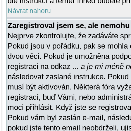
dle instrukcí a téměř ihned budete př
Návrat nahoru
Zaregistroval jsem se, ale nemohu 
Nejprve zkontrolujte, že zadáváte sp
Pokud jsou v pořádku, pak se mohla o
dvou věcí. Pokud je umožněna podpora
registraci na odkaz
... a je mi méně n
následovat zaslané instrukce. Pokud t
musí být aktivován. Některá fóra vyž
registrací, buď Vámi, nebo administr
moci přihlásit. Když jste se registrova
Pokud vám byl zaslán e-mail, násled
pokud jste tento email neobdrželi, uj