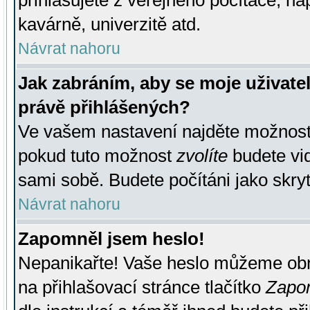
přihlašujete z veřejného počítače, na
kavárně, univerzitě atd.
Návrat nahoru
Jak zabráním, aby se moje uživate
právě přihlášených?
Ve vašem nastavení najděte možnos
pokud tuto možnost
zvolíte
budete vid
sami sobě. Budete počítáni jako skryt
Návrat nahoru
Zapomněl jsem heslo!
Nepanikařte! Vaše heslo můžeme obn
na přihlašovací stránce tlačítko
Zapom