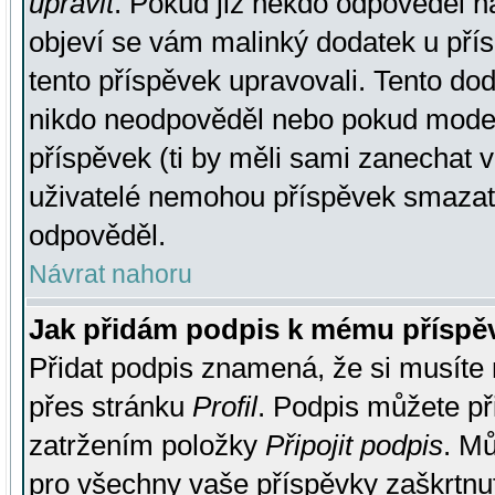
upravit
. Pokud již někdo odpověděl na
objeví se vám malinký dodatek u přísp
tento příspěvek upravovali. Tento do
nikdo neodpověděl nebo pokud moderá
příspěvek (ti by měli sami zanechat v
uživatelé nemohou příspěvek smazat,
odpověděl.
Návrat nahoru
Jak přidám podpis k mému příspě
Přidat podpis znamená, že si musíte n
přes stránku
Profil
. Podpis můžete p
zatržením položky
Připojit podpis
. Mů
pro všechny vaše příspěvky zaškrtnut