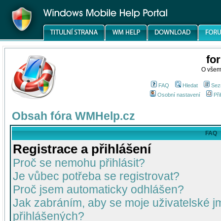
fo
O všem
FAQ
Hledat
Sez
Osobní nastavení
Při
Obsah fóra WMHelp.cz
FAQ
Registrace a přihlášení
Proč se nemohu přihlásit?
Je vůbec potřeba se registrovat?
Proč jsem automaticky odhlášen?
Jak zabráním, aby se moje uživatelské 
přihlášených?