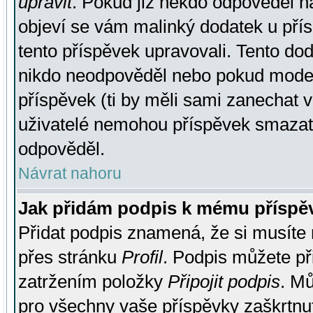
upravit
. Pokud již někdo odpověděl na
objeví se vám malinký dodatek u přísp
tento příspěvek upravovali. Tento do
nikdo neodpověděl nebo pokud moderá
příspěvek (ti by měli sami zanechat v
uživatelé nemohou příspěvek smazat,
odpověděl.
Návrat nahoru
Jak přidám podpis k mému příspě
Přidat podpis znamená, že si musíte n
přes stránku
Profil
. Podpis můžete p
zatržením položky
Připojit podpis
. Mů
pro všechny vaše příspěvky zaškrtnut