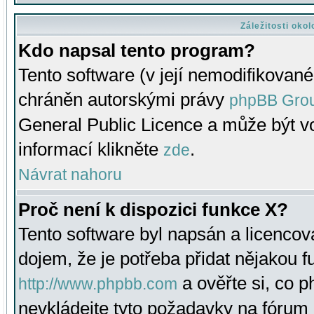
Záležitosti oko
Kdo napsal tento program?
Tento software (v její nemodifikované
chráněn autorskými právy
phpBB Gro
General Public Licence a může být vo
informací klikněte
.
zde
Návrat nahoru
Proč není k dispozici funkce X?
Tento software byl napsán a licenco
dojem, že je potřeba přidat nějakou f
a ověřte si, co 
http://www.phpbb.com
nevkládejte tyto požadavky na fóru