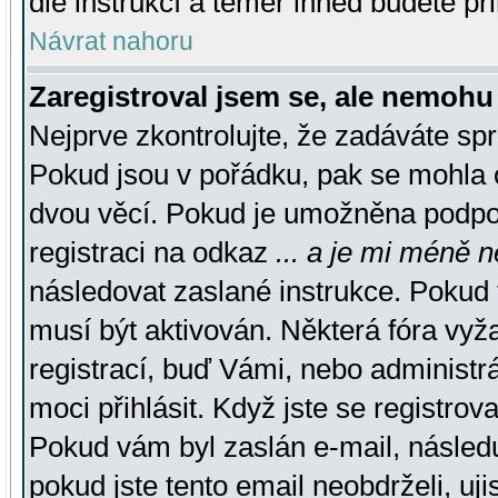
dle instrukcí a téměř ihned budete př
Návrat nahoru
Zaregistroval jsem se, ale nemohu 
Nejprve zkontrolujte, že zadáváte sp
Pokud jsou v pořádku, pak se mohla o
dvou věcí. Pokud je umožněna podpora
registraci na odkaz
... a je mi méně n
následovat zaslané instrukce. Pokud t
musí být aktivován. Některá fóra vyž
registrací, buď Vámi, nebo administr
moci přihlásit. Když jste se registrova
Pokud vám byl zaslán e-mail, násled
pokud jste tento email neobdrželi, uj