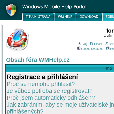
fo
O všem
FAQ
Hledat
Sez
Osobní nastavení
Při
Obsah fóra WMHelp.cz
FAQ
Registrace a přihlášení
Proč se nemohu přihlásit?
Je vůbec potřeba se registrovat?
Proč jsem automaticky odhlášen?
Jak zabráním, aby se moje uživatelské 
přihlášených?