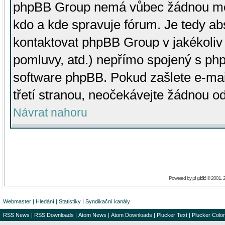
phpBB Group nemá vůbec žádnou moc 
kdo a kde spravuje fórum. Je tedy a
kontaktovat phpBB Group v jakékoliv p
pomluvy, atd.) nepřímo spojený s p
software phpBB. Pokud zašlete e-mai
třetí stranou, neočekávejte žádnou o
Návrat nahoru
phpBB
Powered by
© 2001, 
Webmaster
|
Hledání
|
Statistiky
|
Syndikační kanály
RSS News
|
RSS Downloads
|
Atom News
|
Atom Downloads
|
Plucker Text
|
Plucker Color