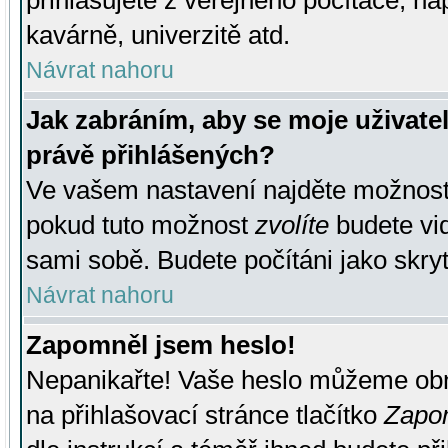
přihlašujete z veřejného počítače, na
kavárně, univerzitě atd.
Návrat nahoru
Jak zabráním, aby se moje uživate
právě přihlášených?
Ve vašem nastavení najděte možnos
pokud tuto možnost
zvolíte
budete vid
sami sobě. Budete počítáni jako skryt
Návrat nahoru
Zapomněl jsem heslo!
Nepanikařte! Vaše heslo můžeme obn
na přihlašovací stránce tlačítko
Zapom