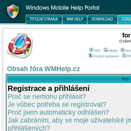
fo
O všem
FAQ
Hledat
Sez
Osobní nastavení
Při
Obsah fóra WMHelp.cz
FAQ
Registrace a přihlášení
Proč se nemohu přihlásit?
Je vůbec potřeba se registrovat?
Proč jsem automaticky odhlášen?
Jak zabráním, aby se moje uživatelské 
přihlášených?