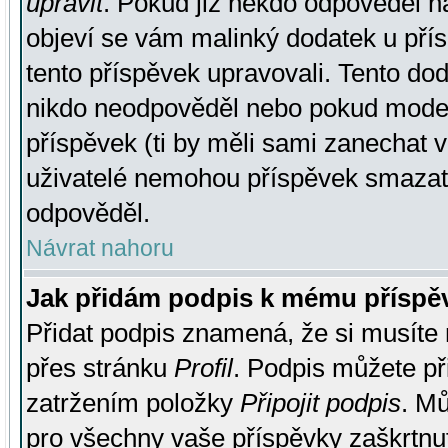
upravit
. Pokud již někdo odpověděl na
objeví se vám malinký dodatek u přísp
tento příspěvek upravovali. Tento do
nikdo neodpověděl nebo pokud moderá
příspěvek (ti by měli sami zanechat v
uživatelé nemohou příspěvek smazat,
odpověděl.
Návrat nahoru
Jak přidám podpis k mému příspě
Přidat podpis znamená, že si musíte n
přes stránku
Profil
. Podpis můžete p
zatržením položky
Připojit podpis
. Mů
pro všechny vaše příspěvky zaškrtnut