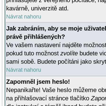
přihlašujete z veřejného počítače, na
kavárně, univerzitě atd.
Návrat nahoru
Jak zabráním, aby se moje uživate
právě přihlášených?
Ve vašem nastavení najděte možnos
pokud tuto možnost
zvolíte
budete vid
sami sobě. Budete počítáni jako skryt
Návrat nahoru
Zapomněl jsem heslo!
Nepanikařte! Vaše heslo můžeme obn
na přihlašovací stránce tlačítko
Zapom