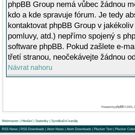
phpBB Group nemá vůbec žádnou moc 
kdo a kde spravuje fórum. Je tedy a
kontaktovat phpBB Group v jakékoliv p
pomluvy, atd.) nepřímo spojený s p
software phpBB. Pokud zašlete e-mai
třetí stranou, neočekávejte žádnou o
Návrat nahoru
phpBB
Powered by
© 2001, 
Webmaster
|
Hledání
|
Statistiky
|
Syndikační kanály
RSS News
|
RSS Downloads
|
Atom News
|
Atom Downloads
|
Plucker Text
|
Plucker Color