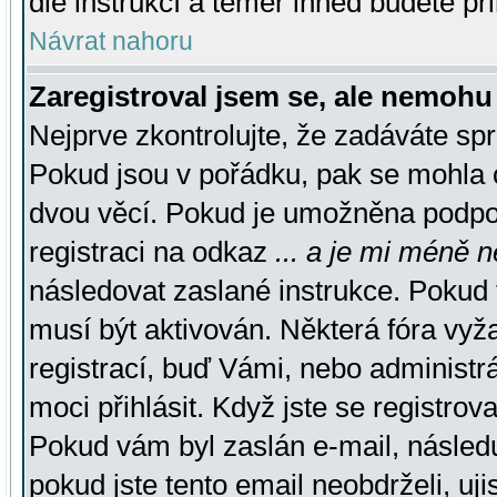
dle instrukcí a téměř ihned budete př
Návrat nahoru
Zaregistroval jsem se, ale nemohu 
Nejprve zkontrolujte, že zadáváte sp
Pokud jsou v pořádku, pak se mohla o
dvou věcí. Pokud je umožněna podpora
registraci na odkaz
... a je mi méně n
následovat zaslané instrukce. Pokud t
musí být aktivován. Některá fóra vyž
registrací, buď Vámi, nebo administr
moci přihlásit. Když jste se registrova
Pokud vám byl zaslán e-mail, násled
pokud jste tento email neobdrželi, uj