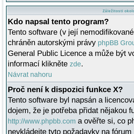
Záležitosti oko
Kdo napsal tento program?
Tento software (v její nemodifikované
chráněn autorskými právy
phpBB Gro
General Public Licence a může být vo
informací klikněte
.
zde
Návrat nahoru
Proč není k dispozici funkce X?
Tento software byl napsán a licenco
dojem, že je potřeba přidat nějakou f
a ověřte si, co 
http://www.phpbb.com
nevkládejte tyto požadavky na fóru