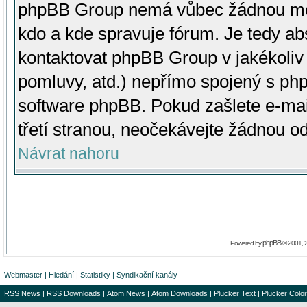
phpBB Group nemá vůbec žádnou moc 
kdo a kde spravuje fórum. Je tedy a
kontaktovat phpBB Group v jakékoliv p
pomluvy, atd.) nepřímo spojený s p
software phpBB. Pokud zašlete e-mai
třetí stranou, neočekávejte žádnou o
Návrat nahoru
phpBB
Powered by
© 2001, 
Webmaster
|
Hledání
|
Statistiky
|
Syndikační kanály
RSS News
|
RSS Downloads
|
Atom News
|
Atom Downloads
|
Plucker Text
|
Plucker Color