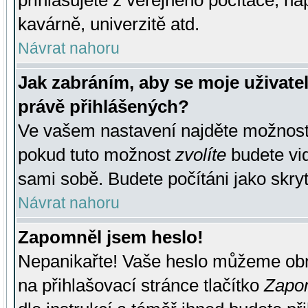
přihlašujete z veřejného počítače, na
kavárně, univerzitě atd.
Návrat nahoru
Jak zabráním, aby se moje uživate
právě přihlášených?
Ve vašem nastavení najděte možnos
pokud tuto možnost
zvolíte
budete vid
sami sobě. Budete počítáni jako skryt
Návrat nahoru
Zapomněl jsem heslo!
Nepanikařte! Vaše heslo můžeme obn
na přihlašovací stránce tlačítko
Zapom