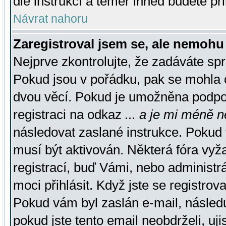
dle instrukcí a téměř ihned budete př
Návrat nahoru
Zaregistroval jsem se, ale nemohu 
Nejprve zkontrolujte, že zadáváte sp
Pokud jsou v pořádku, pak se mohla o
dvou věcí. Pokud je umožněna podpora
registraci na odkaz
... a je mi méně n
následovat zaslané instrukce. Pokud t
musí být aktivován. Některá fóra vyž
registrací, buď Vámi, nebo administr
moci přihlásit. Když jste se registrova
Pokud vám byl zaslán e-mail, násled
pokud jste tento email neobdrželi, uj