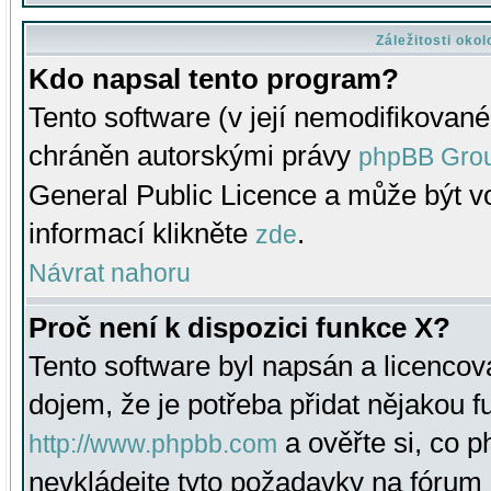
Záležitosti oko
Kdo napsal tento program?
Tento software (v její nemodifikované
chráněn autorskými právy
phpBB Gro
General Public Licence a může být vo
informací klikněte
.
zde
Návrat nahoru
Proč není k dispozici funkce X?
Tento software byl napsán a licenco
dojem, že je potřeba přidat nějakou f
a ověřte si, co 
http://www.phpbb.com
nevkládejte tyto požadavky na fóru