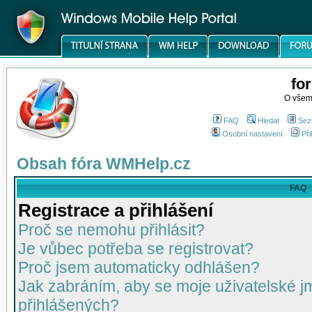
fo
O všem
FAQ
Hledat
Sez
Osobní nastavení
Při
Obsah fóra WMHelp.cz
FAQ
Registrace a přihlášení
Proč se nemohu přihlásit?
Je vůbec potřeba se registrovat?
Proč jsem automaticky odhlášen?
Jak zabráním, aby se moje uživatelské 
přihlášených?