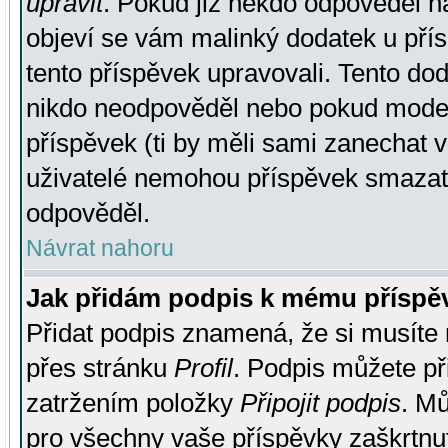
upravit
. Pokud již někdo odpověděl na
objeví se vám malinký dodatek u přísp
tento příspěvek upravovali. Tento do
nikdo neodpověděl nebo pokud moderá
příspěvek (ti by měli sami zanechat v
uživatelé nemohou příspěvek smazat,
odpověděl.
Návrat nahoru
Jak přidám podpis k mému příspě
Přidat podpis znamená, že si musíte n
přes stránku
Profil
. Podpis můžete p
zatržením položky
Připojit podpis
. Mů
pro všechny vaše příspěvky zaškrtnut