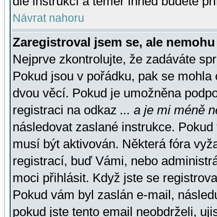
dle instrukcí a téměř ihned budete př
Návrat nahoru
Zaregistroval jsem se, ale nemohu 
Nejprve zkontrolujte, že zadáváte sp
Pokud jsou v pořádku, pak se mohla o
dvou věcí. Pokud je umožněna podpora
registraci na odkaz
... a je mi méně n
následovat zaslané instrukce. Pokud t
musí být aktivován. Některá fóra vyž
registrací, buď Vámi, nebo administr
moci přihlásit. Když jste se registrova
Pokud vám byl zaslán e-mail, násled
pokud jste tento email neobdrželi, uj