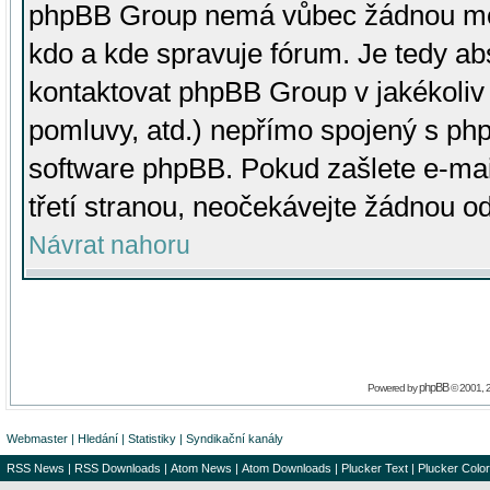
phpBB Group nemá vůbec žádnou moc 
kdo a kde spravuje fórum. Je tedy a
kontaktovat phpBB Group v jakékoliv p
pomluvy, atd.) nepřímo spojený s p
software phpBB. Pokud zašlete e-mai
třetí stranou, neočekávejte žádnou o
Návrat nahoru
phpBB
Powered by
© 2001, 
Webmaster
|
Hledání
|
Statistiky
|
Syndikační kanály
RSS News
|
RSS Downloads
|
Atom News
|
Atom Downloads
|
Plucker Text
|
Plucker Color