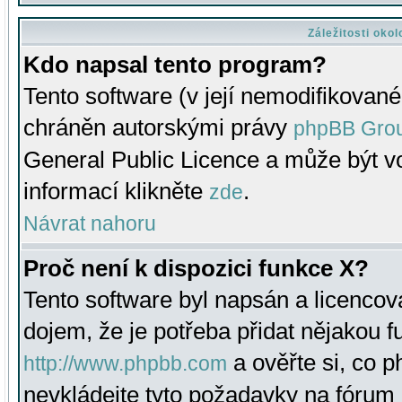
Záležitosti oko
Kdo napsal tento program?
Tento software (v její nemodifikované
chráněn autorskými právy
phpBB Gro
General Public Licence a může být vo
informací klikněte
.
zde
Návrat nahoru
Proč není k dispozici funkce X?
Tento software byl napsán a licenco
dojem, že je potřeba přidat nějakou f
a ověřte si, co 
http://www.phpbb.com
nevkládejte tyto požadavky na fóru