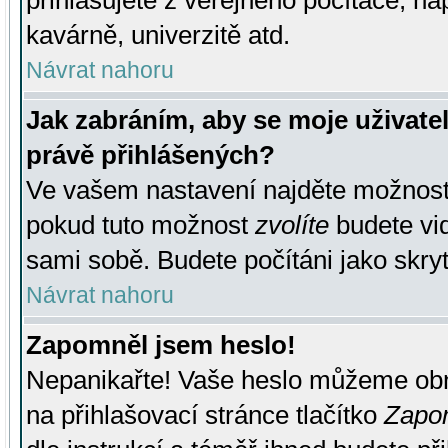
přihlašujete z veřejného počítače, na
kavárně, univerzitě atd.
Návrat nahoru
Jak zabráním, aby se moje uživate
právě přihlášených?
Ve vašem nastavení najděte možnos
pokud tuto možnost
zvolíte
budete vid
sami sobě. Budete počítáni jako skryt
Návrat nahoru
Zapomněl jsem heslo!
Nepanikařte! Vaše heslo můžeme obn
na přihlašovací stránce tlačítko
Zapom