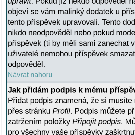
upravit
. Pokud již někdo odpověděl na
objeví se vám malinký dodatek u přísp
tento příspěvek upravovali. Tento do
nikdo neodpověděl nebo pokud moderá
příspěvek (ti by měli sami zanechat v
uživatelé nemohou příspěvek smazat,
odpověděl.
Návrat nahoru
Jak přidám podpis k mému příspě
Přidat podpis znamená, že si musíte n
přes stránku
Profil
. Podpis můžete p
zatržením položky
Připojit podpis
. Mů
pro všechny vaše příspěvky zaškrtnut