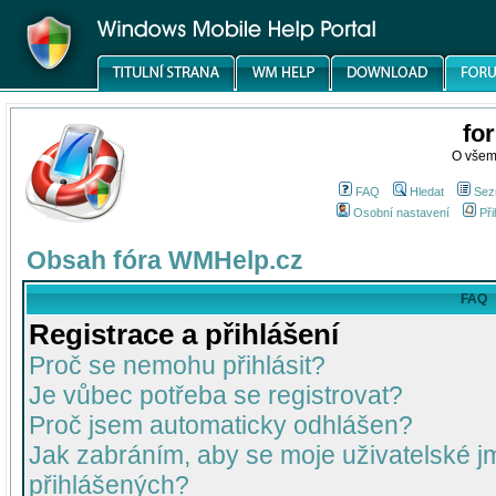
fo
O všem
FAQ
Hledat
Sez
Osobní nastavení
Při
Obsah fóra WMHelp.cz
FAQ
Registrace a přihlášení
Proč se nemohu přihlásit?
Je vůbec potřeba se registrovat?
Proč jsem automaticky odhlášen?
Jak zabráním, aby se moje uživatelské 
přihlášených?