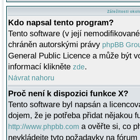
Záležitosti oko
Kdo napsal tento program?
Tento software (v její nemodifikované
chráněn autorskými právy
phpBB Gro
General Public Licence a může být vo
informací klikněte
.
zde
Návrat nahoru
Proč není k dispozici funkce X?
Tento software byl napsán a licenco
dojem, že je potřeba přidat nějakou f
a ověřte si, co 
http://www.phpbb.com
nevkládejte tyto požadavky na fóru