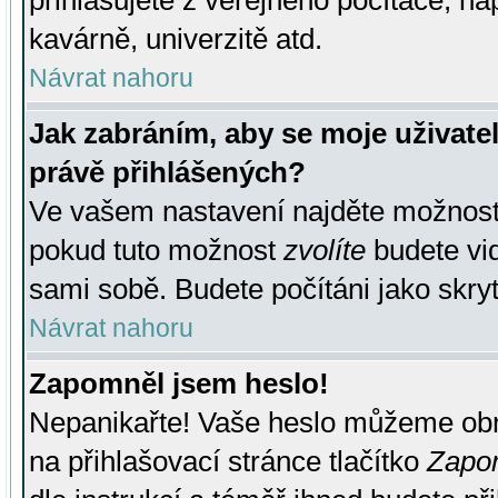
přihlašujete z veřejného počítače, na
kavárně, univerzitě atd.
Návrat nahoru
Jak zabráním, aby se moje uživate
právě přihlášených?
Ve vašem nastavení najděte možnos
pokud tuto možnost
zvolíte
budete vid
sami sobě. Budete počítáni jako skryt
Návrat nahoru
Zapomněl jsem heslo!
Nepanikařte! Vaše heslo můžeme obn
na přihlašovací stránce tlačítko
Zapom