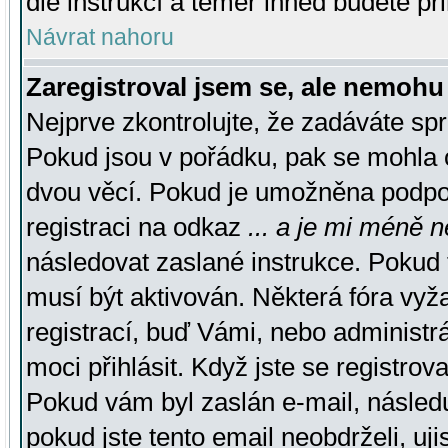
dle instrukcí a téměř ihned budete př
Návrat nahoru
Zaregistroval jsem se, ale nemohu 
Nejprve zkontrolujte, že zadáváte sp
Pokud jsou v pořádku, pak se mohla o
dvou věcí. Pokud je umožněna podpora
registraci na odkaz
... a je mi méně n
následovat zaslané instrukce. Pokud t
musí být aktivován. Některá fóra vyž
registrací, buď Vámi, nebo administr
moci přihlásit. Když jste se registrova
Pokud vám byl zaslán e-mail, násled
pokud jste tento email neobdrželi, uj