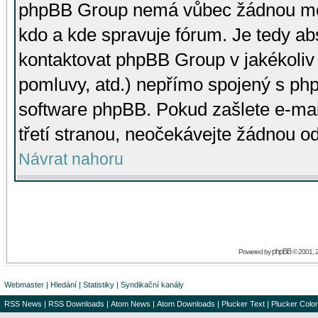
phpBB Group nemá vůbec žádnou moc 
kdo a kde spravuje fórum. Je tedy a
kontaktovat phpBB Group v jakékoliv p
pomluvy, atd.) nepřímo spojený s p
software phpBB. Pokud zašlete e-mai
třetí stranou, neočekávejte žádnou o
Návrat nahoru
phpBB
Powered by
© 2001, 
Webmaster
|
Hledání
|
Statistiky
|
Syndikační kanály
RSS News
|
RSS Downloads
|
Atom News
|
Atom Downloads
|
Plucker Text
|
Plucker Color