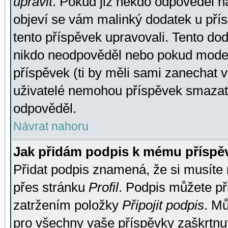
upravit
. Pokud již někdo odpověděl na
objeví se vám malinký dodatek u přísp
tento příspěvek upravovali. Tento do
nikdo neodpověděl nebo pokud moderá
příspěvek (ti by měli sami zanechat v
uživatelé nemohou příspěvek smazat,
odpověděl.
Návrat nahoru
Jak přidám podpis k mému příspě
Přidat podpis znamená, že si musíte n
přes stránku
Profil
. Podpis můžete p
zatržením položky
Připojit podpis
. Mů
pro všechny vaše příspěvky zaškrtnut