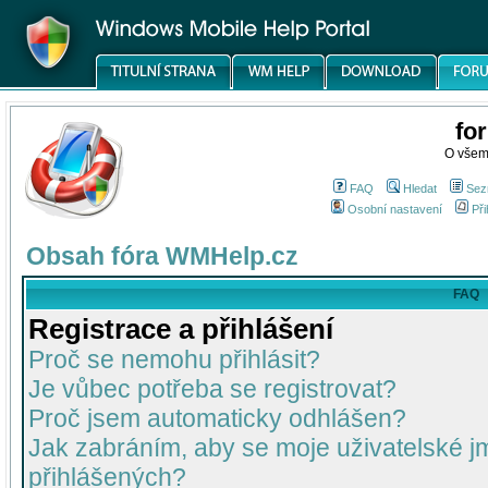
fo
O všem
FAQ
Hledat
Sez
Osobní nastavení
Při
Obsah fóra WMHelp.cz
FAQ
Registrace a přihlášení
Proč se nemohu přihlásit?
Je vůbec potřeba se registrovat?
Proč jsem automaticky odhlášen?
Jak zabráním, aby se moje uživatelské 
přihlášených?