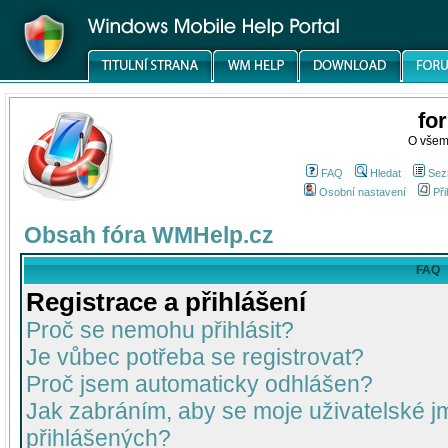
fo
O všem
FAQ
Hledat
Sez
Osobní nastavení
Při
Obsah fóra WMHelp.cz
FAQ
Registrace a přihlášení
Proč se nemohu přihlásit?
Je vůbec potřeba se registrovat?
Proč jsem automaticky odhlášen?
Jak zabráním, aby se moje uživatelské 
přihlášených?