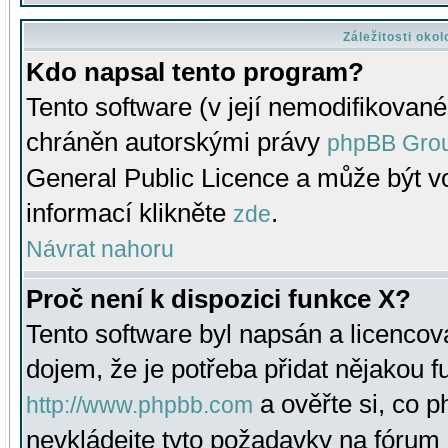
Záležitosti oko
Kdo napsal tento program?
Tento software (v její nemodifikované
chráněn autorskými právy
phpBB Gro
General Public Licence a může být vo
informací klikněte
.
zde
Návrat nahoru
Proč není k dispozici funkce X?
Tento software byl napsán a licenco
dojem, že je potřeba přidat nějakou f
a ověřte si, co 
http://www.phpbb.com
nevkládejte tyto požadavky na fóru