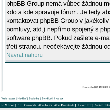
phpBB Group nemá vůbec žádnou moc 
kdo a kde spravuje fórum. Je tedy a
kontaktovat phpBB Group v jakékoliv p
pomluvy, atd.) nepřímo spojený s p
software phpBB. Pokud zašlete e-mai
třetí stranou, neočekávejte žádnou o
Návrat nahoru
phpBB
Powered by
© 2001, 
Webmaster
|
Hledání
|
Statistiky
|
Syndikační kanály
RSS News
|
RSS Downloads
|
Atom News
|
Atom Downloads
|
Plucker Text
|
Plucker Color