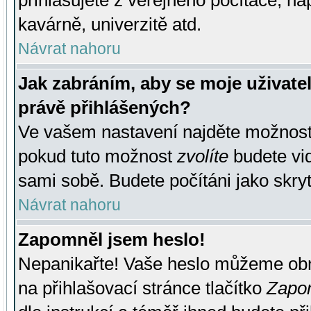
přihlašujete z veřejného počítače, na
kavárně, univerzitě atd.
Návrat nahoru
Jak zabráním, aby se moje uživate
právě přihlášených?
Ve vašem nastavení najděte možnos
pokud tuto možnost
zvolíte
budete vid
sami sobě. Budete počítáni jako skryt
Návrat nahoru
Zapomněl jsem heslo!
Nepanikařte! Vaše heslo můžeme obn
na přihlašovací stránce tlačítko
Zapom