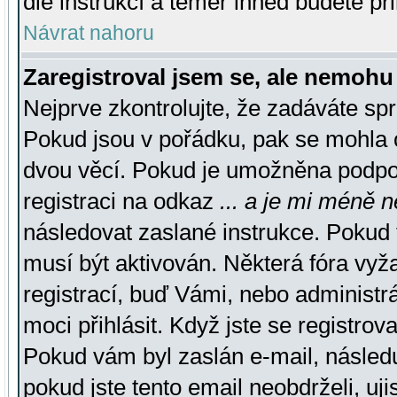
dle instrukcí a téměř ihned budete př
Návrat nahoru
Zaregistroval jsem se, ale nemohu 
Nejprve zkontrolujte, že zadáváte sp
Pokud jsou v pořádku, pak se mohla o
dvou věcí. Pokud je umožněna podpora
registraci na odkaz
... a je mi méně n
následovat zaslané instrukce. Pokud t
musí být aktivován. Některá fóra vyž
registrací, buď Vámi, nebo administr
moci přihlásit. Když jste se registrova
Pokud vám byl zaslán e-mail, násled
pokud jste tento email neobdrželi, uj