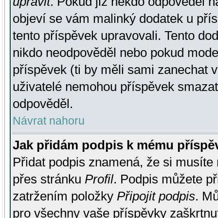
upravit
. Pokud již někdo odpověděl na
objeví se vám malinký dodatek u přísp
tento příspěvek upravovali. Tento do
nikdo neodpověděl nebo pokud moderá
příspěvek (ti by měli sami zanechat v
uživatelé nemohou příspěvek smazat,
odpověděl.
Návrat nahoru
Jak přidám podpis k mému příspě
Přidat podpis znamená, že si musíte n
přes stránku
Profil
. Podpis můžete p
zatržením položky
Připojit podpis
. Mů
pro všechny vaše příspěvky zaškrtnut