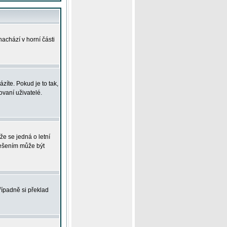
achází v horní části
íte. Pokud je to tak,
vaní uživatelé.
že se jedná o letní
Řešením může být
řípadně si překlad