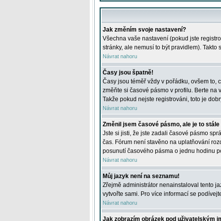
Jak změním svoje nastavení?
Všechna vaše nastavení (pokud jste registro
stránky, ale nemusí to být pravidlem). Takto
Návrat nahoru
Časy jsou špatně!
Časy jsou téměř vždy v pořádku, ovšem to, c
změňte si časové pásmo v profilu. Berte na
Takže pokud nejste registrováni, toto je dobr
Návrat nahoru
Změnil jsem časové pásmo, ale je to stále
Jste si jisti, že jste zadali časové pásmo sp
čas. Fórum není stavěno na uplatňování roz
posunutí časového pásma o jednu hodinu po 
Návrat nahoru
Můj jazyk není na seznamu!
Zřejmě administrátor nenainstaloval tento jaz
vytvořte sami. Pro více informací se podívej
Návrat nahoru
Jak zobrazím obrázek pod uživatelským 