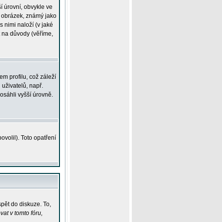
í úrovní, obvykle ve
ší obrázek, známý jako
s nimi naloží (v jaké
t na důvody (věříme,
m profilu, což záleží
 uživatelů, např.
osáhli vyšší úrovně.
volil). Toto opatření
pět do diskuze. To,
at v tomto fóru,