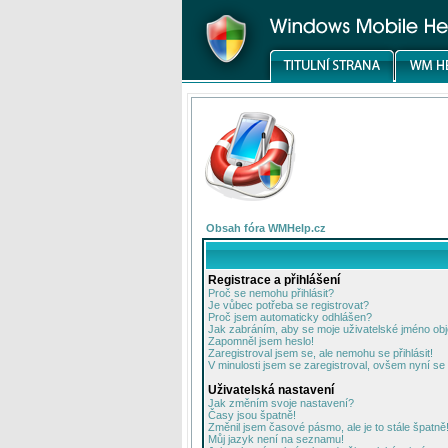
Obsah fóra WMHelp.cz
Registrace a přihlášení
Proč se nemohu přihlásit?
Je vůbec potřeba se registrovat?
Proč jsem automaticky odhlášen?
Jak zabráním, aby se moje uživatelské jméno ob
Zapomněl jsem heslo!
Zaregistroval jsem se, ale nemohu se přihlásit!
V minulosti jsem se zaregistroval, ovšem nyní se 
Uživatelská nastavení
Jak změním svoje nastavení?
Časy jsou špatně!
Změnil jsem časové pásmo, ale je to stále špatně
Můj jazyk není na seznamu!