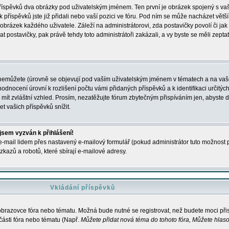
 příspěvků dva obrázky pod uživatelským jménem. Ten první je obrázek spojený s vaš
ik příspěvků jste již přidali nebo vaší pozici ve fóru. Pod ním se může nacházet vět
í obrázek každého uživatele. Záleží na administrátorovi, zda postavičky povolí či jak 
postavičky, pak právě tehdy toto administrátoři zakázali, a vy byste se měli zepta
nemůžete (úrovně se objevují pod vaším uživatelským jménem v tématech a na vaše
odnocení úrovní k rozlišení počtu vámi přidaných příspěvků a k identifikaci určitých
ít zvláštní vzhled. Prosím, nezatěžujte fórum zbytečným přispíváním jen, abyste d
 vašich příspěvků snížit.
 jsem vyzván k přihlášení!
-mail lidem přes nastavený e-mailový formulář (pokud administrátor tuto možnost po
azů a robotů, které sbírají e-mailové adresy.
Vkládání příspěvků
 obrazovce fóra nebo tématu. Možná bude nutné se registrovat, než budete moci přis
části fóra nebo tématu (Např.
Můžete přidat nová téma do tohoto fóra, Můžete hlasov