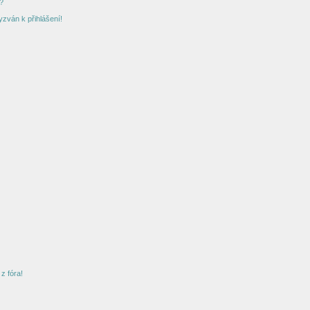
?
yzván k přihlášení!
z fóra!