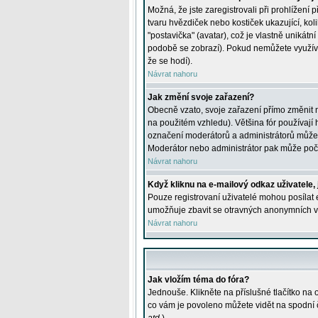
Možná, že jste zaregistrovali při prohlížení
tvaru hvězdiček nebo kostiček ukazující, kol
"postavička" (avatar), což je vlastně unikátn
podobě se zobrazí). Pokud nemůžete využívat 
že se hodí).
Návrat nahoru
Jak změní svoje zařazení?
Obecně vzato, svoje zařazení přímo změnit 
na použitém vzhledu). Většina fór používají h
označení moderátorů a administrátorů může m
Moderátor nebo administrátor pak může počet
Návrat nahoru
Když kliknu na e-mailový odkaz uživatele,
Pouze registrovaní uživatelé mohou posílat e
umožňuje zbavit se otravných anonymních vzk
Návrat nahoru
Jak vložím téma do fóra?
Jednouše. Klikněte na příslušné tlačítko na
co vám je povoleno můžete vidět na spodní 