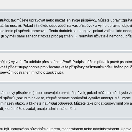
trátor, tak můžete upravovat nebo mazat jen svoje příspěvky. Můžete upravit zpráv
lačítko
upravit
. Pokud již někdo odpověděl na váš příspěvek a vy ho upravíte, objev
t jste tento příspěvek upravovali. Tento dodatek se neobjeví, pokud zatím nikdo ne
k (ti by měli sami zanechat vzkaz proč jej změnili). Normální uživatelé nemohou př
nějaký vytvořit. To uděláte přes stránku
Profil
. Podpis můžete přidat k právě psané
vněž přidat stejný podpis pro všechny vaše příspěvky zaškrtnutím příslušného políč
spěvkům odstraněním tohoto zaškrtnutí).
dáte nový příspěvek (nebo upravujete první příspěvek, pokud můžete) měli byste vid
íspěvků (pokud to nevidíte, zřejmě nemáte oprávnění vytvářet ankety). Měli byste
ím název otázky a klikněte na
Přidat odpověď
. Můžete také přidat časový limit pro 
které můžete zadat, určuje administrátor fóra.
ohou být upravována původním autorem, moderátorem nebo administrátorem. Úpravu 