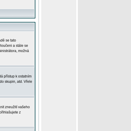
adě se tato
yloučeni a stále se
ministrátora, možná
á přístup k ostatním
o skupin, atd. Vřele
nit zneužití vašeho
přihlašujete z