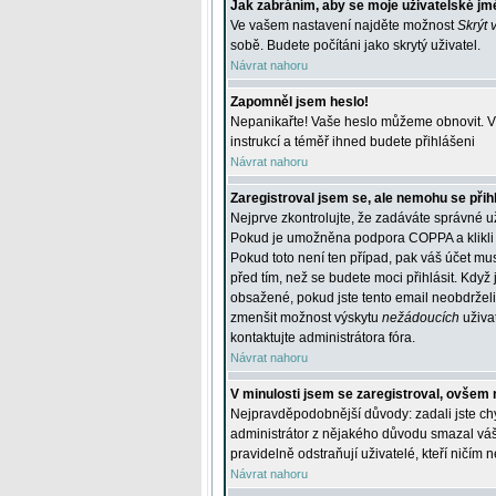
Jak zabráním, aby se moje uživatelské jm
Ve vašem nastavení najděte možnost
Skrýt 
sobě. Budete počítáni jako skrytý uživatel.
Návrat nahoru
Zapomněl jsem heslo!
Nepanikařte! Vaše heslo můžeme obnovit. V 
instrukcí a téměř ihned budete přihlášeni
Návrat nahoru
Zaregistroval jsem se, ale nemohu se přihl
Nejprve zkontrolujte, že zadáváte správné u
Pokud je umožněna podpora COPPA a klikli j
Pokud toto není ten případ, pak váš účet mus
před tím, než se budete moci přihlásit. Když 
obsažené, pokud jste tento email neobdrželi
zmenšit možnost výskytu
nežádoucích
uživat
kontaktujte administrátora fóra.
Návrat nahoru
V minulosti jsem se zaregistroval, ovšem 
Nejpravděpodobnější důvody: zadali jste chyb
administrátor z nějakého důvodu smazal váš ú
pravidelně odstraňují uživatelé, kteří ničím 
Návrat nahoru