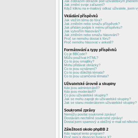
Jak zobrazím obrázek pod uživatelským jménem
Jak změní svoje zařazení?
Když kliknu na e-mailový odkaz uživatele, jsem v
Vkládání příspěvků
Jak vložím téma do fóra?
Jak změním nebo smažu příspěvek?
Jak přidám podpis k mému příspěvku?
Jak vytvořím hlasování?
Jak změním nebo smažu hlasování?
Proč se nemohu dostat k fóru?
Proč nemohu hlasovat v anketě?
Formátování a typy příspěvků
Co je BBCode?
Můžu používat HTML?
Co to jsou smajlíky?
Mohu přidávat obrázky?
Co to jsou oznámení?
Co to jsou důležitá témata?
Co to jsou uzamčená témata?
Uživatelské úrovně a skupiny
Kdo jsou administrátoři?
Kdo jsou moderátoři?
Co jsou uživatelské skupiny?
Jak se mohu zapojit do uživatelské skupiny?
Jak se stanu moderátorem uživatelské skupiny?
Soukromé zprávy
Nemůžu posílat soukromé zprávy!
Dostávám nechtěné soukromé zprávy!
Dostal jsem spamový a obtížný e-mail od někoho 
Záležitosti okolo phpBB 2
Kdo napsal tento program?
Proč není k dispozici funkce X?