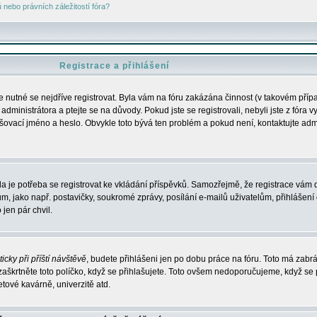
nebo právních záležitostí fóra?
Registrace a přihlášení
je nutné se nejdříve registrovat. Byla vám na fóru zakázána činnost (v takovém příp
dministrátora a ptejte se na důvody. Pokud jste se registrovali, nebyli jste z fóra v
lašovací jméno a heslo. Obvykle toto bývá ten problém a pokud není, kontaktujte ad
da je potřeba se registrovat ke vkládání příspěvků. Samozřejmě, že registrace vám d
ako např. postavičky, soukromé zprávy, posílání e-mailů uživatelům, přihlášení d
jen pár chvil.
icky při příští návštěvě
, budete přihlášeni jen po dobu práce na fóru. Toto má zabrá
 zaškrtněte toto políčko, když se přihlašujete. Toto ovšem nedoporučujeme, když se 
etové kavárně, univerzitě atd.