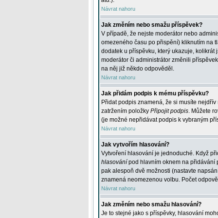
atd.
).
Návrat nahoru
Jak změním nebo smažu příspěvek?
V případě, že nejste moderátor nebo adminis
omezeného času po přispění) kliknutím na t
dodatek u příspěvku, který ukazuje, kolikrá
moderátor či administrátor změnili příspěve
na něj již někdo odpověděl.
Návrat nahoru
Jak přidám podpis k mému příspěvku?
Přidat podpis znamená, že si musíte nejdřív 
zatržením položky
Připojit podpis
. Můžete ro
(je možné nepřidávat podpis k vybraným pří
Návrat nahoru
Jak vytvořím hlasování?
Vytvoření hlasování je jednoduché. Když při
hlasování
pod hlavním oknem na přidávání př
pak alespoň dvě možnosti (nastavte napsán
znamená neomezenou volbu. Počet odpovědí, 
Návrat nahoru
Jak změním nebo smažu hlasování?
Je to stejné jako s příspěvky, hlasování m