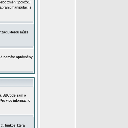
 nebo změnit položku
abránit manipulaci s
rizaci, kterou může
ejmě nemáte oprávněný
ky). BBCode sám o
Pro více informací o
tní
funkce, která