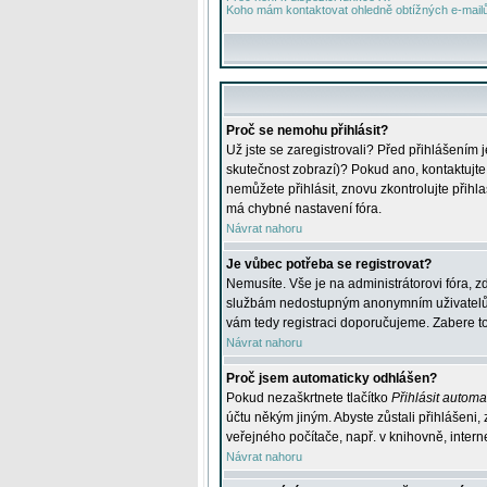
Koho mám kontaktovat ohledně obtížných e-mailů 
Proč se nemohu přihlásit?
Už jste se zaregistrovali? Před přihlášením 
skutečnost zobrazí)? Pokud ano, kontaktujte a
nemůžete přihlásit, znovu zkontrolujte přih
má chybné nastavení fóra.
Návrat nahoru
Je vůbec potřeba se registrovat?
Nemusíte. Vše je na administrátorovi fóra, z
službám nedostupným anonymním uživatelům, j
vám tedy registraci doporučujeme. Zabere to 
Návrat nahoru
Proč jsem automaticky odhlášen?
Pokud nezaškrtnete tlačítko
Přihlásit automat
účtu někým jiným. Abyste zůstali přihlášeni,
veřejného počítače, např. v knihovně, intern
Návrat nahoru