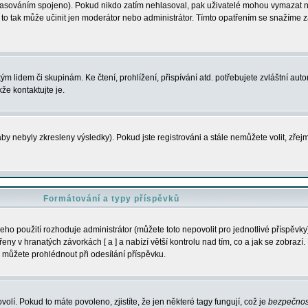
s hlasováním spojeno). Pokud nikdo zatím nehlasoval, pak uživatelé mohou vymazat
y to tak může učinit jen moderátor nebo administrátor. Tímto opatřením se snažíme z
m lidem či skupinám. Ke čtení, prohlížení, přispívání atd. potřebujete zvláštní auto
že kontaktujte je.
aby nebyly zkresleny výsledky). Pokud jste registrováni a stále nemůžete volit, zř
Formátování a typy příspěvků
ho použití rozhoduje administrátor (můžete toto nepovolit pro jednotlivé příspěv
y v hranatých závorkách [ a ] a nabízí větší kontrolu nad tím, co a jak se zobrazí. 
 můžete prohlédnout při odesílání příspěvku.
volí. Pokud to máte povoleno, zjistíte, že jen některé tagy fungují, což je
bezpečnos