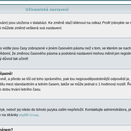
Uživatelská nastavení
váni) jsou uložena v databázi. Ke změně stačí kliknout na odkaz
Profil
(obvykle se n
 si můžete změnit veškerá svá nastavení.
o vidíte jsou časy zobrazené v jiném časovém pásmu než v tom, ve kterém se nacház
 vědomí, že změnou časového pásma a podobná nastavení mohou měnit jen registro
ý důvod tak učinit!
 špatně!
rávně, a přesto se liší od toho správného, pak tou nejpravděpodobnější odpovědí je, 
dílu mezi standardním a letním časem, takže se může jednat o 1 hodinový rozdíl. 
dobu trvání letního času.
yk, neboť jej nikdo do tohoto jazyka zatím nepřeložil. Kontaktujte administrátora, p
te na stránky
.
phpBB Group
jménem?