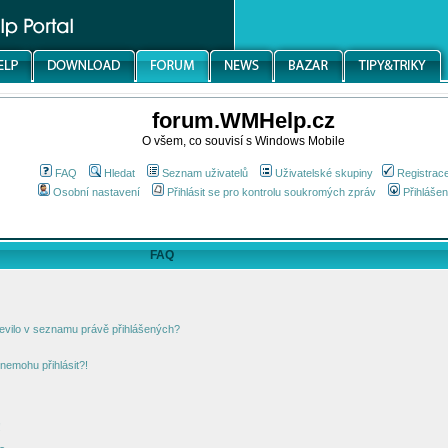
forum.WMHelp.cz
O všem, co souvisí s Windows Mobile
FAQ
Hledat
Seznam uživatelů
Uživatelské skupiny
Registrac
Osobní nastavení
Přihlásit se pro kontrolu soukromých zpráv
Přihlášen
FAQ
jevilo v seznamu právě přihlášených?
nemohu přihlásit?!
!