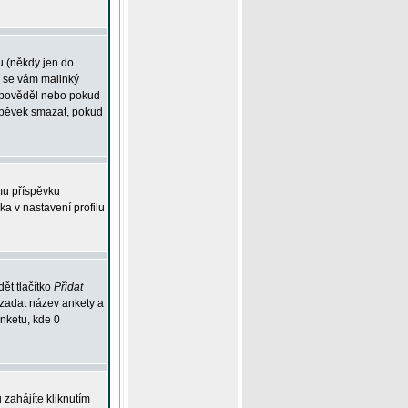
u (někdy jen do
í se vám malinký
odpověděl nebo pokud
íspěvek smazat, pokud
mu příspěvku
ka v nastavení profilu
ět tlačítko
Přidat
 zadat název ankety a
anketu, kde 0
zahájíte kliknutím