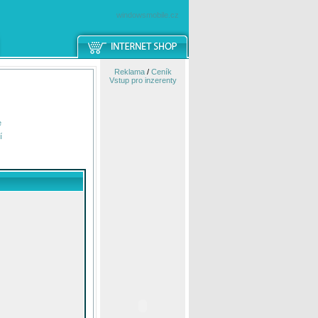
windowsmobile.cz
Reklama
/
Ceník
Vstup pro inzerenty
e
í