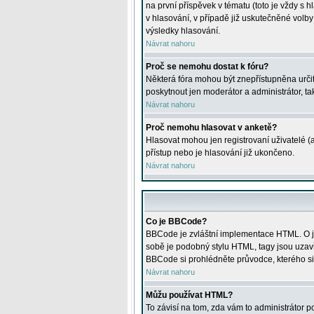
na první příspěvek v tématu (toto je vždy 
v hlasování, v případě již uskutečněné volb
výsledky hlasování.
Návrat nahoru
Proč se nemohu dostat k fóru?
Některá fóra mohou být znepřístupněna určitý
poskytnout jen moderátor a administrátor, tak
Návrat nahoru
Proč nemohu hlasovat v anketě?
Hlasovat mohou jen registrovaní uživatelé (
přístup nebo je hlasování již ukončeno.
Návrat nahoru
Co je BBCode?
BBCode je zvláštní implementace HTML. O je
sobě je podobný stylu HTML, tagy jsou uzavřen
BBCode si prohlédněte průvodce, kterého si
Návrat nahoru
Můžu používat HTML?
To závisí na tom, zda vám to administrátor po