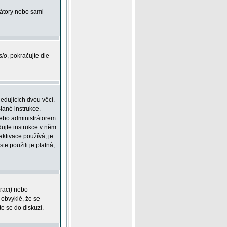
rátory nebo sami
slo
, pokračujte dle
edujících dvou věcí.
lané instrukce.
 nebo administrátorem
dujte instrukce v něm
aktivace používá, je
ste použili je platná,
traci) nebo
 obvyklé, že se
te se do diskuzí.