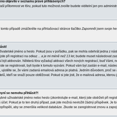
éno objevilo v seznamu právě přihlášených?
vaši přítomnost ve fóru
, pokud tuto možnost
zvolíte
budete viditelní jen pro administ
tomto případě zmáčkněte na přihlašovací stránce tlačítko
Zapomněl jsem svoje he
ásit!
živatelské jméno a heslo. Pokud jsou v pořádku, pak se mohla odehrát jedna z násl
ste při registraci na odkaz
... a je mi méně než 13 let
, budete muset následovat zas
í být aktivován. Některá fóra vyžadují aktivaci všech nových registrací, buď Vámi,
jste se registrovali, byli byste k tomuto vyzváni. Pokud vám byl zaslán e-mail, násle
, ujistěte se, že vámi zadaná emailová adresa je platná. Jedním důvodem, proč se 
elů, kteří se snaží pouze obtěžovat. Pokud si jste jisti, že e-mailová adresa, kterou j
nyní se nemohu přihlásit?!
né uživatelské jméno nebo heslo (zkontrolujte e-mail, který jste obdrželi při regis
čet. Pokud je to ten druhý případ, pak jste možná nevložili žádný příspěvek. Je to
nepřispěli, aby se zmenšila velikost databáze. Zkuste se zaregistrovat znovu a zapoj