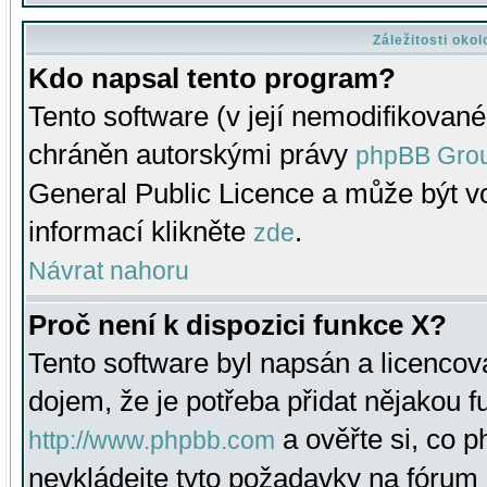
Záležitosti oko
Kdo napsal tento program?
Tento software (v její nemodifikované
chráněn autorskými právy
phpBB Gro
General Public Licence a může být vo
informací klikněte
.
zde
Návrat nahoru
Proč není k dispozici funkce X?
Tento software byl napsán a licenco
dojem, že je potřeba přidat nějakou f
a ověřte si, co 
http://www.phpbb.com
nevkládejte tyto požadavky na fóru