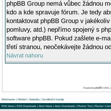
phpBB Group nemá vůbec žádnou moc 
kdo a kde spravuje fórum. Je tedy a
kontaktovat phpBB Group v jakékoliv p
pomluvy, atd.) nepřímo spojený s p
software phpBB. Pokud zašlete e-mai
třetí stranou, neočekávejte žádnou o
Návrat nahoru
phpBB
Powered by
© 2001, 
Webmaster
|
Hledání
|
Statistiky
|
Syndikační kanály
RSS News
|
RSS Downloads
|
Atom News
|
Atom Downloads
|
Plucker Text
|
Plucker Color