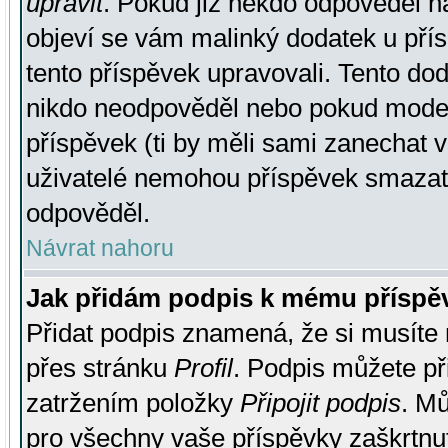
upravit
. Pokud již někdo odpověděl na
objeví se vám malinký dodatek u přísp
tento příspěvek upravovali. Tento do
nikdo neodpověděl nebo pokud moderá
příspěvek (ti by měli sami zanechat v
uživatelé nemohou příspěvek smazat,
odpověděl.
Návrat nahoru
Jak přidám podpis k mému příspě
Přidat podpis znamená, že si musíte n
přes stránku
Profil
. Podpis můžete p
zatržením položky
Připojit podpis
. Mů
pro všechny vaše příspěvky zaškrtnut