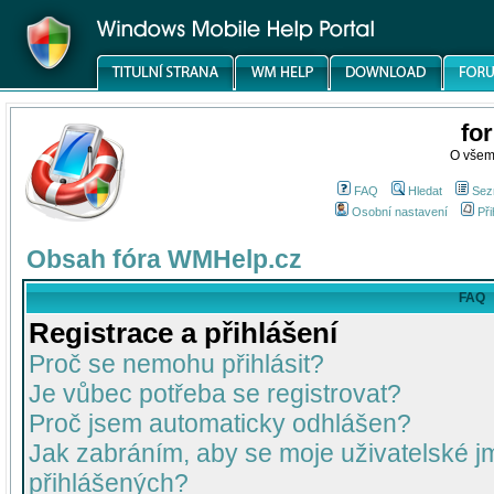
fo
O všem
FAQ
Hledat
Sez
Osobní nastavení
Při
Obsah fóra WMHelp.cz
FAQ
Registrace a přihlášení
Proč se nemohu přihlásit?
Je vůbec potřeba se registrovat?
Proč jsem automaticky odhlášen?
Jak zabráním, aby se moje uživatelské 
přihlášených?