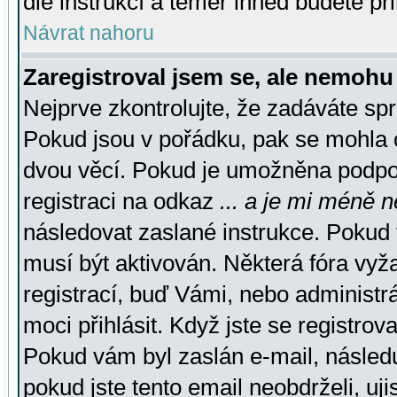
dle instrukcí a téměř ihned budete př
Návrat nahoru
Zaregistroval jsem se, ale nemohu 
Nejprve zkontrolujte, že zadáváte sp
Pokud jsou v pořádku, pak se mohla o
dvou věcí. Pokud je umožněna podpora
registraci na odkaz
... a je mi méně n
následovat zaslané instrukce. Pokud t
musí být aktivován. Některá fóra vyž
registrací, buď Vámi, nebo administr
moci přihlásit. Když jste se registrova
Pokud vám byl zaslán e-mail, násled
pokud jste tento email neobdrželi, uj