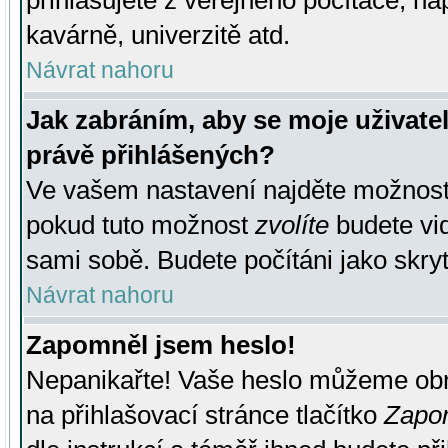
přihlašujete z veřejného počítače, na
kavárně, univerzitě atd.
Návrat nahoru
Jak zabráním, aby se moje uživate
právě přihlášených?
Ve vašem nastavení najděte možnos
pokud tuto možnost
zvolíte
budete vid
sami sobě. Budete počítáni jako skryt
Návrat nahoru
Zapomněl jsem heslo!
Nepanikařte! Vaše heslo můžeme obn
na přihlašovací stránce tlačítko
Zapom