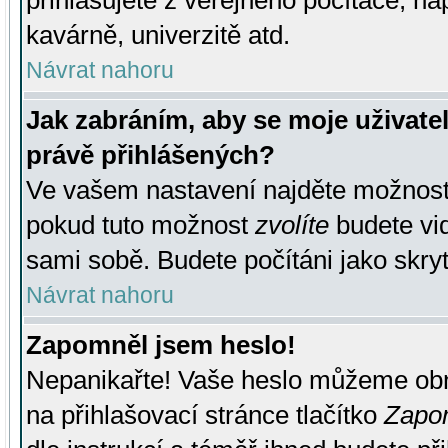
přihlašujete z veřejného počítače, na
kavárně, univerzitě atd.
Návrat nahoru
Jak zabráním, aby se moje uživate
právě přihlášených?
Ve vašem nastavení najděte možnos
pokud tuto možnost
zvolíte
budete vid
sami sobě. Budete počítáni jako skryt
Návrat nahoru
Zapomněl jsem heslo!
Nepanikařte! Vaše heslo můžeme obn
na přihlašovací stránce tlačítko
Zapom