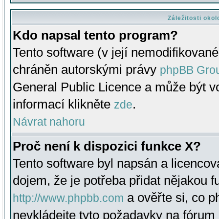
Záležitosti oko
Kdo napsal tento program?
Tento software (v její nemodifikované
chráněn autorskými právy
phpBB Gro
General Public Licence a může být vo
informací klikněte
.
zde
Návrat nahoru
Proč není k dispozici funkce X?
Tento software byl napsán a licenco
dojem, že je potřeba přidat nějakou f
a ověřte si, co 
http://www.phpbb.com
nevkládejte tyto požadavky na fóru