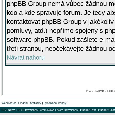
phpBB Group nemá vůbec žádnou moc 
kdo a kde spravuje fórum. Je tedy a
kontaktovat phpBB Group v jakékoliv p
pomluvy, atd.) nepřímo spojený s p
software phpBB. Pokud zašlete e-mai
třetí stranou, neočekávejte žádnou o
Návrat nahoru
phpBB
Powered by
© 2001, 
Webmaster
|
Hledání
|
Statistiky
|
Syndikační kanály
RSS News
|
RSS Downloads
|
Atom News
|
Atom Downloads
|
Plucker Text
|
Plucker Color