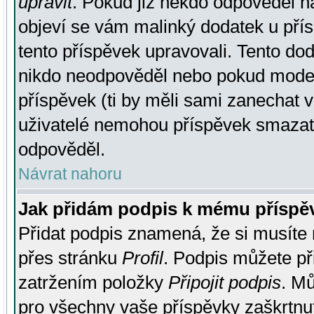
upravit
. Pokud již někdo odpověděl na
objeví se vám malinký dodatek u přísp
tento příspěvek upravovali. Tento do
nikdo neodpověděl nebo pokud moderá
příspěvek (ti by měli sami zanechat v
uživatelé nemohou příspěvek smazat,
odpověděl.
Návrat nahoru
Jak přidám podpis k mému příspě
Přidat podpis znamená, že si musíte n
přes stránku
Profil
. Podpis můžete p
zatržením položky
Připojit podpis
. Mů
pro všechny vaše příspěvky zaškrtnut