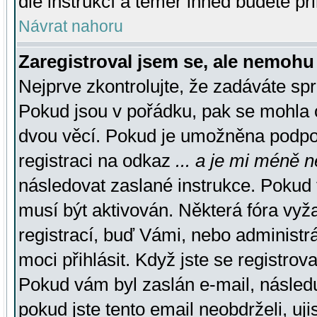
dle instrukcí a téměř ihned budete př
Návrat nahoru
Zaregistroval jsem se, ale nemohu 
Nejprve zkontrolujte, že zadáváte sp
Pokud jsou v pořádku, pak se mohla o
dvou věcí. Pokud je umožněna podpora
registraci na odkaz
... a je mi méně n
následovat zaslané instrukce. Pokud t
musí být aktivován. Některá fóra vyž
registrací, buď Vámi, nebo administr
moci přihlásit. Když jste se registrova
Pokud vám byl zaslán e-mail, násled
pokud jste tento email neobdrželi, uj