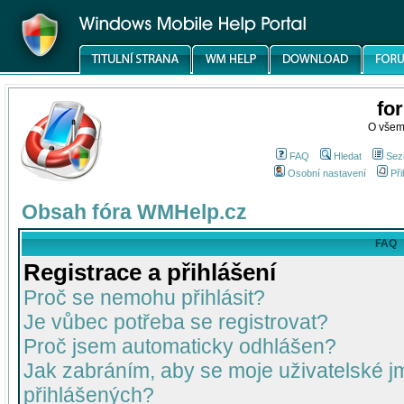
fo
O všem
FAQ
Hledat
Sez
Osobní nastavení
Při
Obsah fóra WMHelp.cz
FAQ
Registrace a přihlášení
Proč se nemohu přihlásit?
Je vůbec potřeba se registrovat?
Proč jsem automaticky odhlášen?
Jak zabráním, aby se moje uživatelské 
přihlášených?