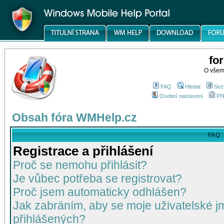
fo
O všem
FAQ
Hledat
Sez
Osobní nastavení
Při
Obsah fóra WMHelp.cz
FAQ
Registrace a přihlášení
Proč se nemohu přihlásit?
Je vůbec potřeba se registrovat?
Proč jsem automaticky odhlášen?
Jak zabráním, aby se moje uživatelské 
přihlášených?