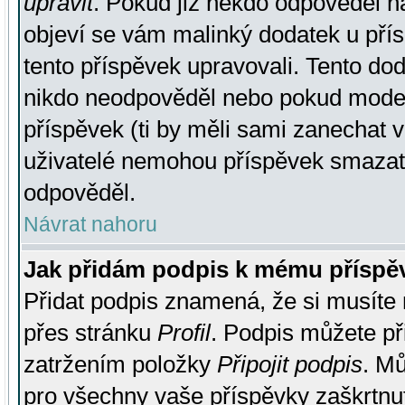
upravit
. Pokud již někdo odpověděl na
objeví se vám malinký dodatek u přísp
tento příspěvek upravovali. Tento do
nikdo neodpověděl nebo pokud moderá
příspěvek (ti by měli sami zanechat v
uživatelé nemohou příspěvek smazat,
odpověděl.
Návrat nahoru
Jak přidám podpis k mému příspě
Přidat podpis znamená, že si musíte n
přes stránku
Profil
. Podpis můžete p
zatržením položky
Připojit podpis
. Mů
pro všechny vaše příspěvky zaškrtnut