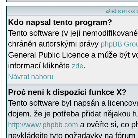
Záležitosti oko
Kdo napsal tento program?
Tento software (v její nemodifikované
chráněn autorskými právy
phpBB Gro
General Public Licence a může být vo
informací klikněte
.
zde
Návrat nahoru
Proč není k dispozici funkce X?
Tento software byl napsán a licenco
dojem, že je potřeba přidat nějakou f
a ověřte si, co 
http://www.phpbb.com
nevkládejte tyto požadavky na fóru