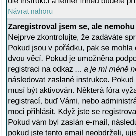
dle instrukcí a téměř ihned budete př
Návrat nahoru
Zaregistroval jsem se, ale nemohu 
Nejprve zkontrolujte, že zadáváte sp
Pokud jsou v pořádku, pak se mohla o
dvou věcí. Pokud je umožněna podpora
registraci na odkaz
... a je mi méně n
následovat zaslané instrukce. Pokud t
musí být aktivován. Některá fóra vyž
registrací, buď Vámi, nebo administr
moci přihlásit. Když jste se registrova
Pokud vám byl zaslán e-mail, násled
pokud jste tento email neobdrželi, uj