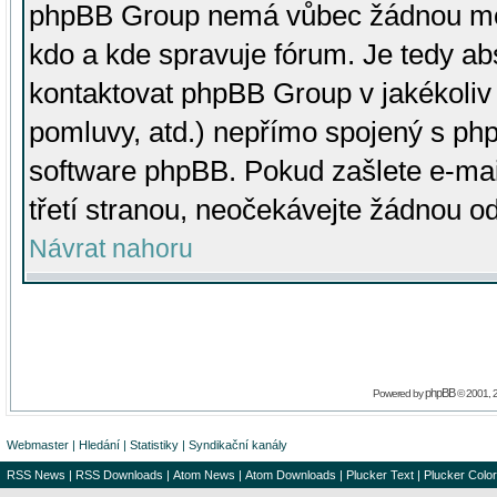
phpBB Group nemá vůbec žádnou moc 
kdo a kde spravuje fórum. Je tedy a
kontaktovat phpBB Group v jakékoliv p
pomluvy, atd.) nepřímo spojený s p
software phpBB. Pokud zašlete e-mai
třetí stranou, neočekávejte žádnou o
Návrat nahoru
phpBB
Powered by
© 2001, 
Webmaster
|
Hledání
|
Statistiky
|
Syndikační kanály
RSS News
|
RSS Downloads
|
Atom News
|
Atom Downloads
|
Plucker Text
|
Plucker Color