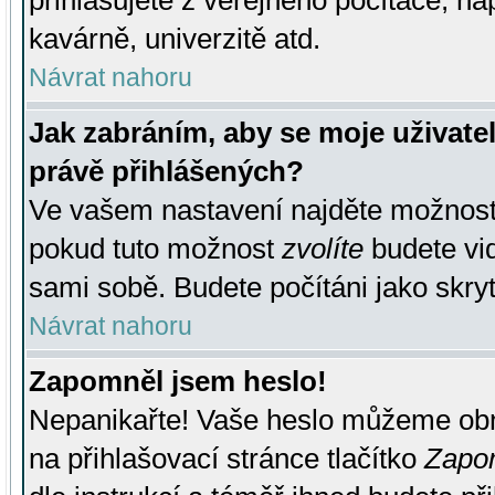
přihlašujete z veřejného počítače, na
kavárně, univerzitě atd.
Návrat nahoru
Jak zabráním, aby se moje uživate
právě přihlášených?
Ve vašem nastavení najděte možnos
pokud tuto možnost
zvolíte
budete vid
sami sobě. Budete počítáni jako skryt
Návrat nahoru
Zapomněl jsem heslo!
Nepanikařte! Vaše heslo můžeme obn
na přihlašovací stránce tlačítko
Zapom