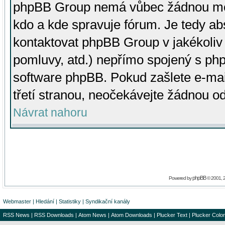
phpBB Group nemá vůbec žádnou moc 
kdo a kde spravuje fórum. Je tedy a
kontaktovat phpBB Group v jakékoliv p
pomluvy, atd.) nepřímo spojený s p
software phpBB. Pokud zašlete e-mai
třetí stranou, neočekávejte žádnou o
Návrat nahoru
phpBB
Powered by
© 2001, 
Webmaster
|
Hledání
|
Statistiky
|
Syndikační kanály
RSS News
|
RSS Downloads
|
Atom News
|
Atom Downloads
|
Plucker Text
|
Plucker Color