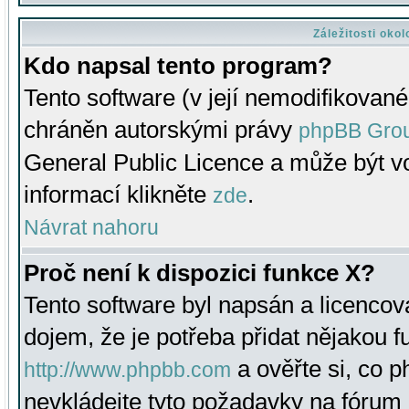
Záležitosti oko
Kdo napsal tento program?
Tento software (v její nemodifikované
chráněn autorskými právy
phpBB Gro
General Public Licence a může být vo
informací klikněte
.
zde
Návrat nahoru
Proč není k dispozici funkce X?
Tento software byl napsán a licenco
dojem, že je potřeba přidat nějakou f
a ověřte si, co 
http://www.phpbb.com
nevkládejte tyto požadavky na fóru