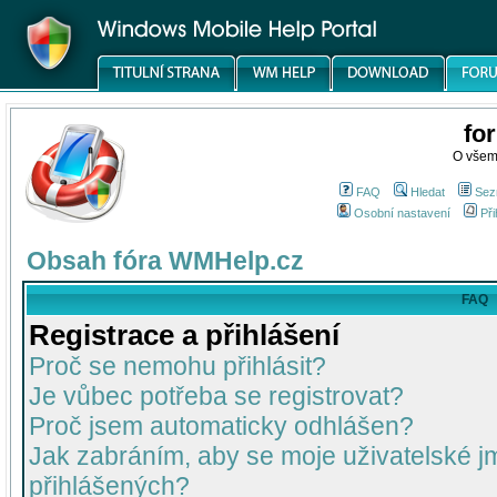
fo
O všem
FAQ
Hledat
Sez
Osobní nastavení
Při
Obsah fóra WMHelp.cz
FAQ
Registrace a přihlášení
Proč se nemohu přihlásit?
Je vůbec potřeba se registrovat?
Proč jsem automaticky odhlášen?
Jak zabráním, aby se moje uživatelské 
přihlášených?