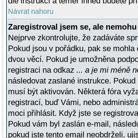
dle instrukcí a téměř ihned budete př
Návrat nahoru
Zaregistroval jsem se, ale nemohu 
Nejprve zkontrolujte, že zadáváte sp
Pokud jsou v pořádku, pak se mohla o
dvou věcí. Pokud je umožněna podpora
registraci na odkaz
... a je mi méně n
následovat zaslané instrukce. Pokud t
musí být aktivován. Některá fóra vyž
registrací, buď Vámi, nebo administr
moci přihlásit. Když jste se registrova
Pokud vám byl zaslán e-mail, násled
pokud jste tento email neobdrželi, uj