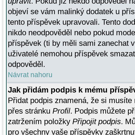
upravit
. Pokud již někdo odpověděl na
objeví se vám malinký dodatek u přísp
tento příspěvek upravovali. Tento do
nikdo neodpověděl nebo pokud moderá
příspěvek (ti by měli sami zanechat v
uživatelé nemohou příspěvek smazat,
odpověděl.
Návrat nahoru
Jak přidám podpis k mému příspě
Přidat podpis znamená, že si musíte n
přes stránku
Profil
. Podpis můžete p
zatržením položky
Připojit podpis
. Mů
pro všechny vaše příspěvky zaškrtnut