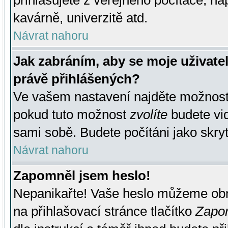
přihlašujete z veřejného počítače, na
kavárně, univerzitě atd.
Návrat nahoru
Jak zabráním, aby se moje uživate
právě přihlášených?
Ve vašem nastavení najděte možnos
pokud tuto možnost
zvolíte
budete vid
sami sobě. Budete počítáni jako skryt
Návrat nahoru
Zapomněl jsem heslo!
Nepanikařte! Vaše heslo můžeme obn
na přihlašovací stránce tlačítko
Zapom