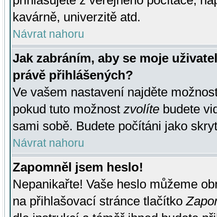
přihlašujete z veřejného počítače, na
kavárně, univerzitě atd.
Návrat nahoru
Jak zabráním, aby se moje uživate
právě přihlášených?
Ve vašem nastavení najděte možnos
pokud tuto možnost
zvolíte
budete vid
sami sobě. Budete počítáni jako skryt
Návrat nahoru
Zapomněl jsem heslo!
Nepanikařte! Vaše heslo můžeme obn
na přihlašovací stránce tlačítko
Zapom