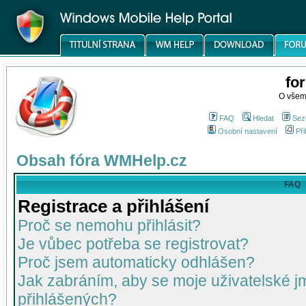
fo
O všem
FAQ
Hledat
Sez
Osobní nastavení
Při
Obsah fóra WMHelp.cz
FAQ
Registrace a přihlášení
Proč se nemohu přihlásit?
Je vůbec potřeba se registrovat?
Proč jsem automaticky odhlášen?
Jak zabráním, aby se moje uživatelské 
přihlášených?