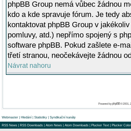
phpBB Group nemá vůbec žádnou moc 
kdo a kde spravuje fórum. Je tedy a
kontaktovat phpBB Group v jakékoliv p
pomluvy, atd.) nepřímo spojený s p
software phpBB. Pokud zašlete e-mai
třetí stranou, neočekávejte žádnou o
Návrat nahoru
phpBB
Powered by
© 2001, 
Webmaster
|
Hledání
|
Statistiky
|
Syndikační kanály
RSS News
|
RSS Downloads
|
Atom News
|
Atom Downloads
|
Plucker Text
|
Plucker Color