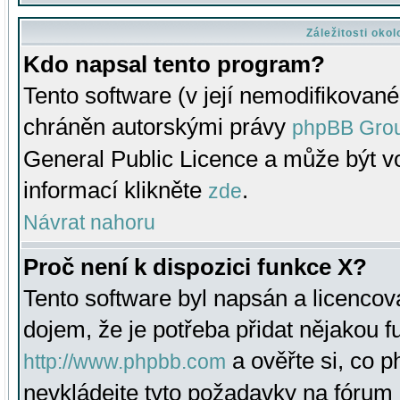
Záležitosti oko
Kdo napsal tento program?
Tento software (v její nemodifikované
chráněn autorskými právy
phpBB Gro
General Public Licence a může být vo
informací klikněte
.
zde
Návrat nahoru
Proč není k dispozici funkce X?
Tento software byl napsán a licenco
dojem, že je potřeba přidat nějakou f
a ověřte si, co 
http://www.phpbb.com
nevkládejte tyto požadavky na fóru