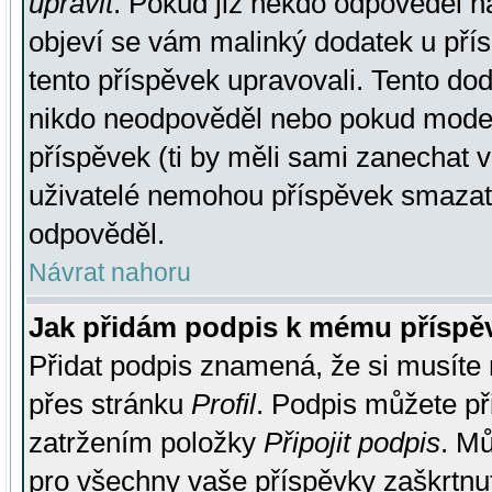
upravit
. Pokud již někdo odpověděl na
objeví se vám malinký dodatek u přísp
tento příspěvek upravovali. Tento do
nikdo neodpověděl nebo pokud moderá
příspěvek (ti by měli sami zanechat v
uživatelé nemohou příspěvek smazat,
odpověděl.
Návrat nahoru
Jak přidám podpis k mému příspě
Přidat podpis znamená, že si musíte n
přes stránku
Profil
. Podpis můžete p
zatržením položky
Připojit podpis
. Mů
pro všechny vaše příspěvky zaškrtnut