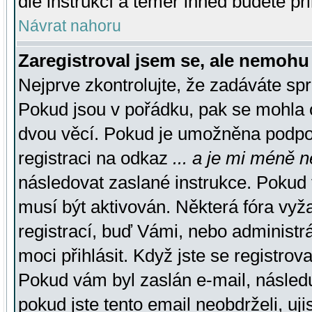
dle instrukcí a téměř ihned budete př
Návrat nahoru
Zaregistroval jsem se, ale nemohu 
Nejprve zkontrolujte, že zadáváte sp
Pokud jsou v pořádku, pak se mohla o
dvou věcí. Pokud je umožněna podpora
registraci na odkaz
... a je mi méně n
následovat zaslané instrukce. Pokud t
musí být aktivován. Některá fóra vyž
registrací, buď Vámi, nebo administr
moci přihlásit. Když jste se registrova
Pokud vám byl zaslán e-mail, násled
pokud jste tento email neobdrželi, uj