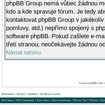
phpBB Group nemá vůbec žádnou moc 
kdo a kde spravuje fórum. Je tedy a
kontaktovat phpBB Group v jakékoliv p
pomluvy, atd.) nepřímo spojený s p
software phpBB. Pokud zašlete e-mai
třetí stranou, neočekávejte žádnou o
Návrat nahoru
phpBB
Powered by
© 2001, 
Webmaster
|
Hledání
|
Statistiky
|
Syndikační kanály
RSS News
|
RSS Downloads
|
Atom News
|
Atom Downloads
|
Plucker Text
|
Plucker Color