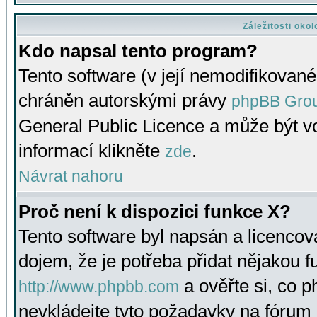
Záležitosti oko
Kdo napsal tento program?
Tento software (v její nemodifikované
chráněn autorskými právy
phpBB Gro
General Public Licence a může být vo
informací klikněte
.
zde
Návrat nahoru
Proč není k dispozici funkce X?
Tento software byl napsán a licenco
dojem, že je potřeba přidat nějakou f
a ověřte si, co 
http://www.phpbb.com
nevkládejte tyto požadavky na fóru