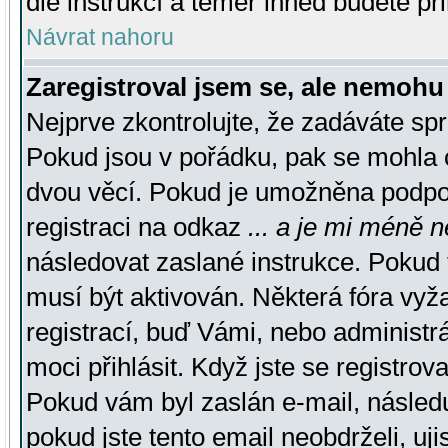
dle instrukcí a téměř ihned budete př
Návrat nahoru
Zaregistroval jsem se, ale nemohu 
Nejprve zkontrolujte, že zadáváte sp
Pokud jsou v pořádku, pak se mohla o
dvou věcí. Pokud je umožněna podpora
registraci na odkaz
... a je mi méně n
následovat zaslané instrukce. Pokud t
musí být aktivován. Některá fóra vyž
registrací, buď Vámi, nebo administr
moci přihlásit. Když jste se registrova
Pokud vám byl zaslán e-mail, násled
pokud jste tento email neobdrželi, uj