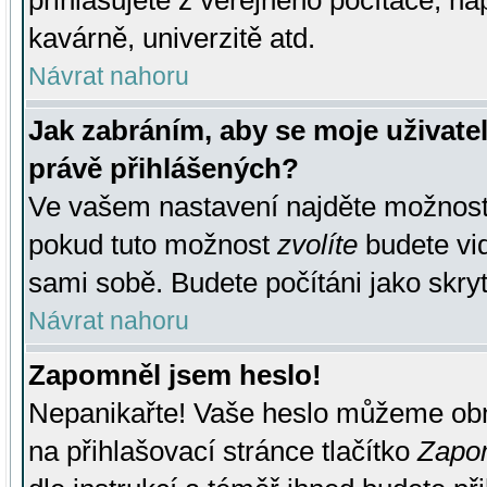
přihlašujete z veřejného počítače, na
kavárně, univerzitě atd.
Návrat nahoru
Jak zabráním, aby se moje uživate
právě přihlášených?
Ve vašem nastavení najděte možnos
pokud tuto možnost
zvolíte
budete vid
sami sobě. Budete počítáni jako skryt
Návrat nahoru
Zapomněl jsem heslo!
Nepanikařte! Vaše heslo můžeme obn
na přihlašovací stránce tlačítko
Zapom