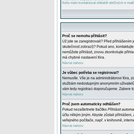
Koho mám kontaktovat ohledně obtížných e-mailů 
Proč se nemohu přihlásit?
Už jste se zaregistrovali? Před přihlášením 
skutečnost zobrazí)? Pokud ano, kontaktujte a
nemůžete přihlásit, znovu zkontrolujte přih
má chybné nastavení fóra.
Návrat nahoru
Je vůbec potřeba se registrovat?
Nemusíte. Vše je na administrátorovi fóra, z
službám nedostupným anonymním uživatelům, j
vám tedy registraci doporučujeme. Zabere to 
Návrat nahoru
Proč jsem automaticky odhlášen?
Pokud nezaškrtnete tlačítko
Přihlásit automat
účtu někým jiným. Abyste zůstali přihlášeni,
veřejného počítače, např. v knihovně, intern
Návrat nahoru