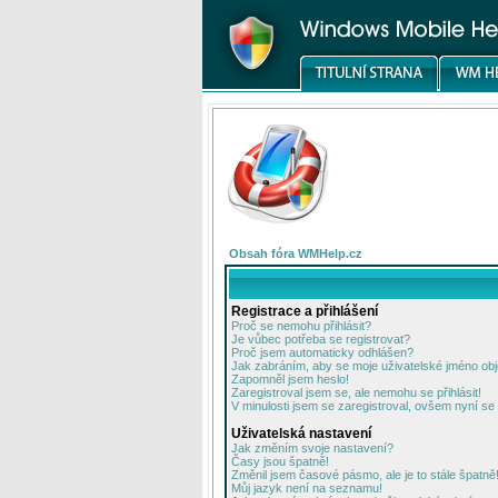
Obsah fóra WMHelp.cz
Registrace a přihlášení
Proč se nemohu přihlásit?
Je vůbec potřeba se registrovat?
Proč jsem automaticky odhlášen?
Jak zabráním, aby se moje uživatelské jméno ob
Zapomněl jsem heslo!
Zaregistroval jsem se, ale nemohu se přihlásit!
V minulosti jsem se zaregistroval, ovšem nyní se 
Uživatelská nastavení
Jak změním svoje nastavení?
Časy jsou špatně!
Změnil jsem časové pásmo, ale je to stále špatně
Můj jazyk není na seznamu!