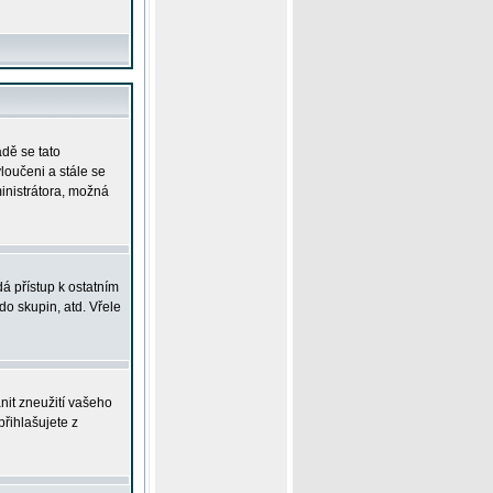
adě se tato
yloučeni a stále se
ministrátora, možná
á přístup k ostatním
o skupin, atd. Vřele
nit zneužití vašeho
přihlašujete z