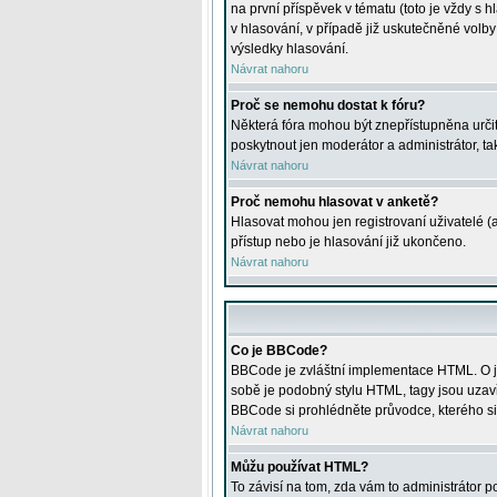
na první příspěvek v tématu (toto je vždy 
v hlasování, v případě již uskutečněné volb
výsledky hlasování.
Návrat nahoru
Proč se nemohu dostat k fóru?
Některá fóra mohou být znepřístupněna určitý
poskytnout jen moderátor a administrátor, tak
Návrat nahoru
Proč nemohu hlasovat v anketě?
Hlasovat mohou jen registrovaní uživatelé (
přístup nebo je hlasování již ukončeno.
Návrat nahoru
Co je BBCode?
BBCode je zvláštní implementace HTML. O je
sobě je podobný stylu HTML, tagy jsou uzavřen
BBCode si prohlédněte průvodce, kterého si
Návrat nahoru
Můžu používat HTML?
To závisí na tom, zda vám to administrátor po