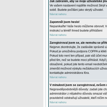
Jak zabráním, aby se moje uživatelské jm
Ve vašem nastavení najděte možnost
Skrýt 
sobě. Budete počítáni jako skrytý uživatel.
Návrat nahoru
Zapomněl jsem heslo!
Nepanikařte! Vaše heslo můžeme obnovit. V 
instrukcí a téměř ihned budete přihlášeni
Návrat nahoru
Zaregistroval jsem se, ale nemohu se přihl
Nejprve zkontrolujte, že zadáváte správné u
Pokud je umožněna podpora COPPA a klikli j
Pokud toto není ten případ, pak váš účet mus
před tím, než se budete moci přihlásit. Když 
obsažené, pokud jste tento email neobdrželi
zmenšit možnost výskytu
nežádoucích
uživat
kontaktujte administrátora fóra.
Návrat nahoru
V minulosti jsem se zaregistroval, ovšem 
Nejpravděpodobnější důvody: zadali jste chyb
administrátor z nějakého důvodu smazal váš ú
pravidelně odstraňují uživatelé, kteří ničím 
Návrat nahoru