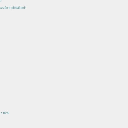
?
yzván k přihlášení!
z fóra!