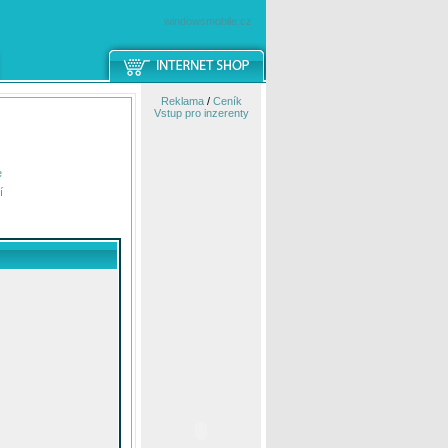
windowsmobile.cz
Reklama
/
Ceník
Vstup pro inzerenty
e
í