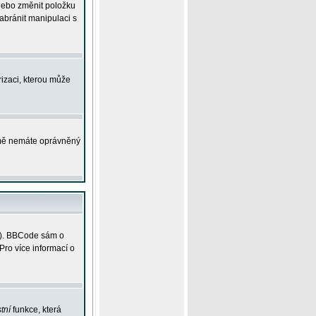
 nebo změnit položku
abránit manipulaci s
rizaci, kterou může
ejmě nemáte oprávněný
ky). BBCode sám o
Pro více informací o
tní
funkce, která