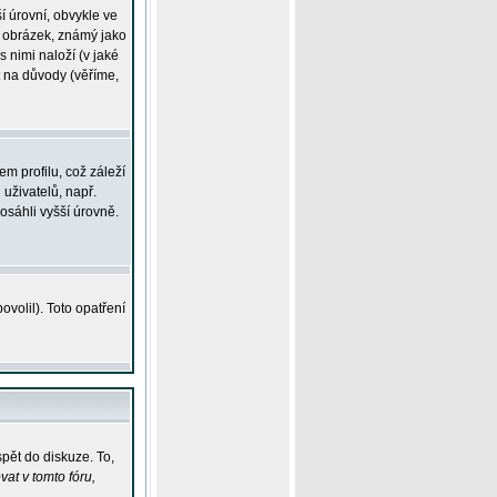
í úrovní, obvykle ve
ší obrázek, známý jako
s nimi naloží (v jaké
t na důvody (věříme,
m profilu, což záleží
 uživatelů, např.
osáhli vyšší úrovně.
volil). Toto opatření
pět do diskuze. To,
at v tomto fóru,