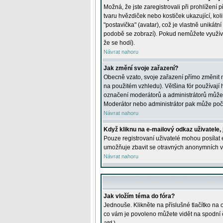
Možná, že jste zaregistrovali při prohlížení
tvaru hvězdiček nebo kostiček ukazující, kol
"postavička" (avatar), což je vlastně unikátn
podobě se zobrazí). Pokud nemůžete využívat 
že se hodí).
Návrat nahoru
Jak změní svoje zařazení?
Obecně vzato, svoje zařazení přímo změnit 
na použitém vzhledu). Většina fór používají h
označení moderátorů a administrátorů může m
Moderátor nebo administrátor pak může počet
Návrat nahoru
Když kliknu na e-mailový odkaz uživatele,
Pouze registrovaní uživatelé mohou posílat e
umožňuje zbavit se otravných anonymních vzk
Návrat nahoru
Jak vložím téma do fóra?
Jednouše. Klikněte na příslušné tlačítko na
co vám je povoleno můžete vidět na spodní 