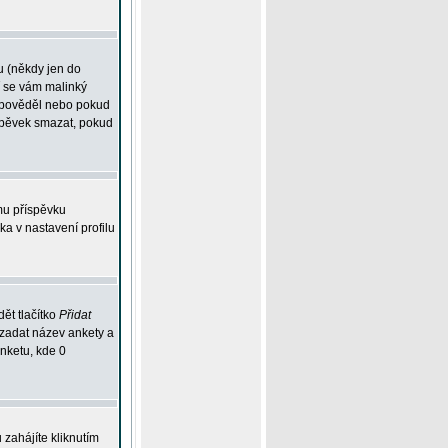
u (někdy jen do
í se vám malinký
odpověděl nebo pokud
íspěvek smazat, pokud
mu příspěvku
ka v nastavení profilu
ět tlačítko
Přidat
 zadat název ankety a
anketu, kde 0
zahájíte kliknutím