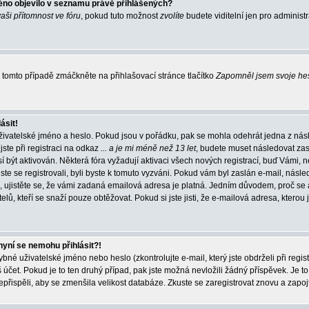
éno objevilo v seznamu právě přihlášených?
vaši přítomnost ve fóru
, pokud tuto možnost
zvolíte
budete viditelní jen pro administ
tomto případě zmáčkněte na přihlašovací stránce tlačítko
Zapomněl jsem svoje he
ásit!
živatelské jméno a heslo. Pokud jsou v pořádku, pak se mohla odehrát jedna z násl
ste při registraci na odkaz
... a je mi méně než 13 let
, budete muset následovat zas
í být aktivován. Některá fóra vyžadují aktivaci všech nových registrací, buď Vámi,
jste se registrovali, byli byste k tomuto vyzváni. Pokud vám byl zaslán e-mail, násle
, ujistěte se, že vámi zadaná emailová adresa je platná. Jedním důvodem, proč se 
elů, kteří se snaží pouze obtěžovat. Pokud si jste jisti, že e-mailová adresa, kterou j
nyní se nemohu přihlásit?!
né uživatelské jméno nebo heslo (zkontrolujte e-mail, který jste obdrželi při regis
čet. Pokud je to ten druhý případ, pak jste možná nevložili žádný příspěvek. Je to
nepřispěli, aby se zmenšila velikost databáze. Zkuste se zaregistrovat znovu a zapoj