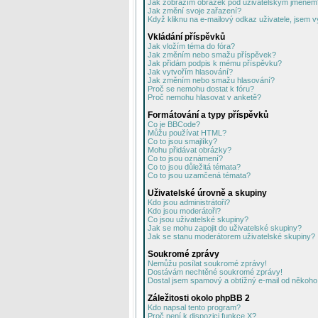
Jak zobrazím obrázek pod uživatelským jménem
Jak změní svoje zařazení?
Když kliknu na e-mailový odkaz uživatele, jsem v
Vkládání příspěvků
Jak vložím téma do fóra?
Jak změním nebo smažu příspěvek?
Jak přidám podpis k mému příspěvku?
Jak vytvořím hlasování?
Jak změním nebo smažu hlasování?
Proč se nemohu dostat k fóru?
Proč nemohu hlasovat v anketě?
Formátování a typy příspěvků
Co je BBCode?
Můžu používat HTML?
Co to jsou smajlíky?
Mohu přidávat obrázky?
Co to jsou oznámení?
Co to jsou důležitá témata?
Co to jsou uzamčená témata?
Uživatelské úrovně a skupiny
Kdo jsou administrátoři?
Kdo jsou moderátoři?
Co jsou uživatelské skupiny?
Jak se mohu zapojit do uživatelské skupiny?
Jak se stanu moderátorem uživatelské skupiny?
Soukromé zprávy
Nemůžu posílat soukromé zprávy!
Dostávám nechtěné soukromé zprávy!
Dostal jsem spamový a obtížný e-mail od někoho 
Záležitosti okolo phpBB 2
Kdo napsal tento program?
Proč není k dispozici funkce X?