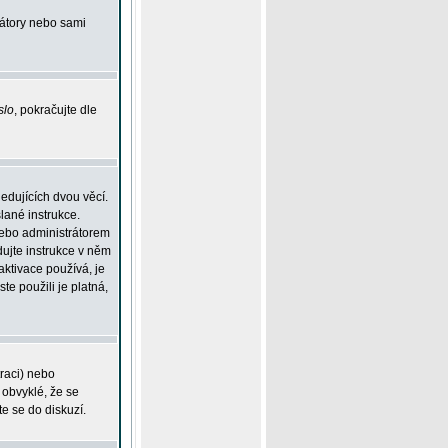
rátory nebo sami
slo
, pokračujte dle
edujících dvou věcí.
lané instrukce.
 nebo administrátorem
dujte instrukce v něm
aktivace používá, je
ste použili je platná,
traci) nebo
 obvyklé, že se
te se do diskuzí.