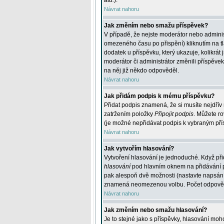
atd.
).
Návrat nahoru
Jak změním nebo smažu příspěvek?
V případě, že nejste moderátor nebo adminis
omezeného času po přispění) kliknutím na t
dodatek u příspěvku, který ukazuje, kolikrá
moderátor či administrátor změnili příspěve
na něj již někdo odpověděl.
Návrat nahoru
Jak přidám podpis k mému příspěvku?
Přidat podpis znamená, že si musíte nejdřív 
zatržením položky
Připojit podpis
. Můžete ro
(je možné nepřidávat podpis k vybraným pří
Návrat nahoru
Jak vytvořím hlasování?
Vytvoření hlasování je jednoduché. Když při
hlasování
pod hlavním oknem na přidávání př
pak alespoň dvě možnosti (nastavte napsán
znamená neomezenou volbu. Počet odpovědí, 
Návrat nahoru
Jak změním nebo smažu hlasování?
Je to stejné jako s příspěvky, hlasování m