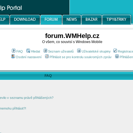
forum.WMHelp.cz
O všem, co souvisí s Windows Mobile
FAQ
Hledat
Seznam uživatelů
Uživatelské skupiny
Registrac
Osobní nastavení
Přihlásit se pro kontrolu soukromých zpráv
Přihlášen
FAQ
jevilo v seznamu právě přihlášených?
nemohu přihlásit?!
!