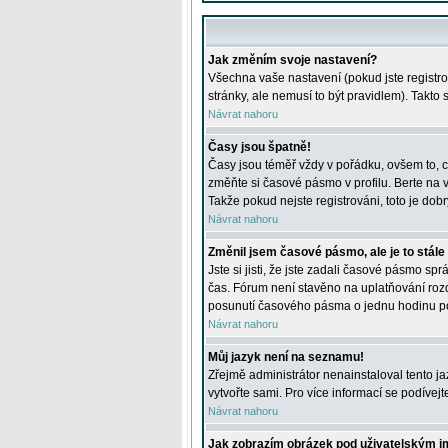
Jak změním svoje nastavení?
Všechna vaše nastavení (pokud jste registro
stránky, ale nemusí to být pravidlem). Takto
Návrat nahoru
Časy jsou špatně!
Časy jsou téměř vždy v pořádku, ovšem to, c
změňte si časové pásmo v profilu. Berte na
Takže pokud nejste registrováni, toto je dobr
Návrat nahoru
Změnil jsem časové pásmo, ale je to stále
Jste si jisti, že jste zadali časové pásmo sp
čas. Fórum není stavěno na uplatňování roz
posunutí časového pásma o jednu hodinu po 
Návrat nahoru
Můj jazyk není na seznamu!
Zřejmě administrátor nenainstaloval tento jaz
vytvořte sami. Pro více informací se podívej
Návrat nahoru
Jak zobrazím obrázek pod uživatelským 