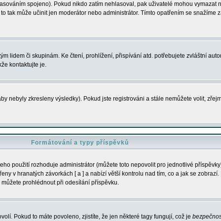
s hlasováním spojeno). Pokud nikdo zatím nehlasoval, pak uživatelé mohou vymazat
y to tak může učinit jen moderátor nebo administrátor. Tímto opatřením se snažíme z
m lidem či skupinám. Ke čtení, prohlížení, přispívání atd. potřebujete zvláštní auto
že kontaktujte je.
aby nebyly zkresleny výsledky). Pokud jste registrováni a stále nemůžete volit, zř
Formátování a typy příspěvků
ho použití rozhoduje administrátor (můžete toto nepovolit pro jednotlivé příspěv
y v hranatých závorkách [ a ] a nabízí větší kontrolu nad tím, co a jak se zobrazí. 
 můžete prohlédnout při odesílání příspěvku.
volí. Pokud to máte povoleno, zjistíte, že jen některé tagy fungují, což je
bezpečnos