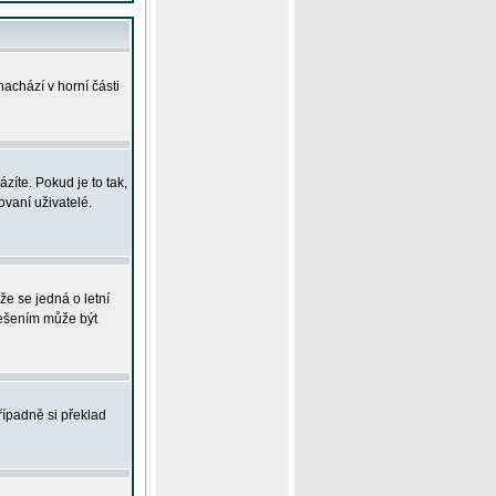
achází v horní části
íte. Pokud je to tak,
vaní uživatelé.
že se jedná o letní
Řešením může být
řípadně si překlad