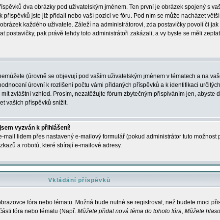
 příspěvků dva obrázky pod uživatelským jménem. Ten první je obrázek spojený s vaš
ik příspěvků jste již přidali nebo vaší pozici ve fóru. Pod ním se může nacházet vět
í obrázek každého uživatele. Záleží na administrátorovi, zda postavičky povolí či jak 
postavičky, pak právě tehdy toto administrátoři zakázali, a vy byste se měli zepta
nemůžete (úrovně se objevují pod vaším uživatelským jménem v tématech a na vaše
odnocení úrovní k rozlišení počtu vámi přidaných příspěvků a k identifikaci určitých
ít zvláštní vzhled. Prosím, nezatěžujte fórum zbytečným přispíváním jen, abyste d
 vašich příspěvků snížit.
 jsem vyzván k přihlášení!
-mail lidem přes nastavený e-mailový formulář (pokud administrátor tuto možnost po
azů a robotů, které sbírají e-mailové adresy.
Vkládání příspěvků
 obrazovce fóra nebo tématu. Možná bude nutné se registrovat, než budete moci přis
části fóra nebo tématu (Např.
Můžete přidat nová téma do tohoto fóra, Můžete hlasov