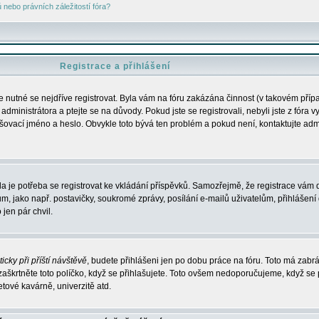
nebo právních záležitostí fóra?
Registrace a přihlášení
je nutné se nejdříve registrovat. Byla vám na fóru zakázána činnost (v takovém příp
dministrátora a ptejte se na důvody. Pokud jste se registrovali, nebyli jste z fóra v
lašovací jméno a heslo. Obvykle toto bývá ten problém a pokud není, kontaktujte ad
da je potřeba se registrovat ke vkládání příspěvků. Samozřejmě, že registrace vám d
ako např. postavičky, soukromé zprávy, posílání e-mailů uživatelům, přihlášení d
jen pár chvil.
icky při příští návštěvě
, budete přihlášeni jen po dobu práce na fóru. Toto má zabrá
 zaškrtněte toto políčko, když se přihlašujete. Toto ovšem nedoporučujeme, když se 
etové kavárně, univerzitě atd.