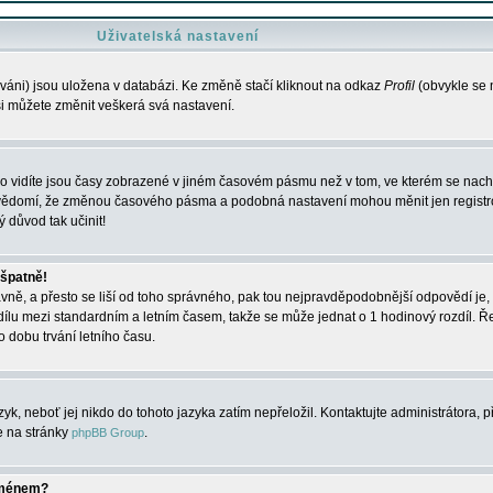
Uživatelská nastavení
váni) jsou uložena v databázi. Ke změně stačí kliknout na odkaz
Profil
(obvykle se n
 si můžete změnit veškerá svá nastavení.
o vidíte jsou časy zobrazené v jiném časovém pásmu než v tom, ve kterém se nacház
 vědomí, že změnou časového pásma a podobná nastavení mohou měnit jen registro
ý důvod tak učinit!
 špatně!
rávně, a přesto se liší od toho správného, pak tou nejpravděpodobnější odpovědí je, 
dílu mezi standardním a letním časem, takže se může jednat o 1 hodinový rozdíl. 
dobu trvání letního času.
yk, neboť jej nikdo do tohoto jazyka zatím nepřeložil. Kontaktujte administrátora, p
te na stránky
.
phpBB Group
jménem?