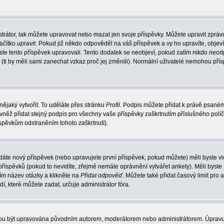
trátor, tak můžete upravovat nebo mazat jen svoje příspěvky. Můžete upravit zpráv
lačítko
upravit
. Pokud již někdo odpověděl na váš příspěvek a vy ho upravíte, objev
t jste tento příspěvek upravovali. Tento dodatek se neobjeví, pokud zatím nikdo ne
k (ti by měli sami zanechat vzkaz proč jej změnili). Normální uživatelé nemohou př
nějaký vytvořit. To uděláte přes stránku
Profil
. Podpis můžete přidat k právě psané
vněž přidat stejný podpis pro všechny vaše příspěvky zaškrtnutím příslušného políč
spěvkům odstraněním tohoto zaškrtnutí).
dáte nový příspěvek (nebo upravujete první příspěvek, pokud můžete) měli byste vid
íspěvků (pokud to nevidíte, zřejmě nemáte oprávnění vytvářet ankety). Měli byste
ím název otázky a klikněte na
Přidat odpověď
. Můžete také přidat časový limit pro 
které můžete zadat, určuje administrátor fóra.
ohou být upravována původním autorem, moderátorem nebo administrátorem. Úpravu 