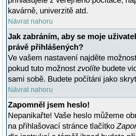
přihlašujete z veřejného počítače, na
kavárně, univerzitě atd.
Návrat nahoru
Jak zabráním, aby se moje uživate
právě přihlášených?
Ve vašem nastavení najděte možnos
pokud tuto možnost
zvolíte
budete vid
sami sobě. Budete počítáni jako skryt
Návrat nahoru
Zapomněl jsem heslo!
Nepanikařte! Vaše heslo můžeme obn
na přihlašovací stránce tlačítko
Zapom