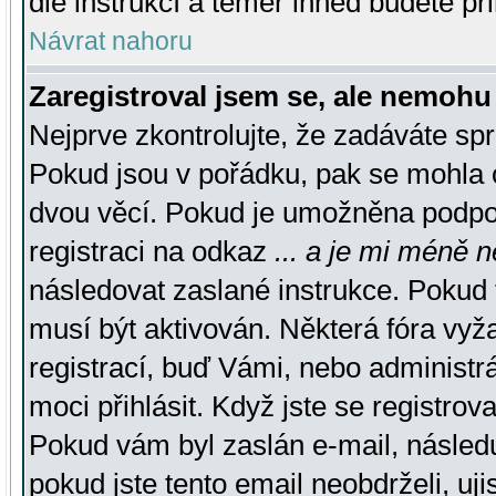
dle instrukcí a téměř ihned budete př
Návrat nahoru
Zaregistroval jsem se, ale nemohu 
Nejprve zkontrolujte, že zadáváte sp
Pokud jsou v pořádku, pak se mohla o
dvou věcí. Pokud je umožněna podpora
registraci na odkaz
... a je mi méně n
následovat zaslané instrukce. Pokud t
musí být aktivován. Některá fóra vyž
registrací, buď Vámi, nebo administr
moci přihlásit. Když jste se registrova
Pokud vám byl zaslán e-mail, násled
pokud jste tento email neobdrželi, uj