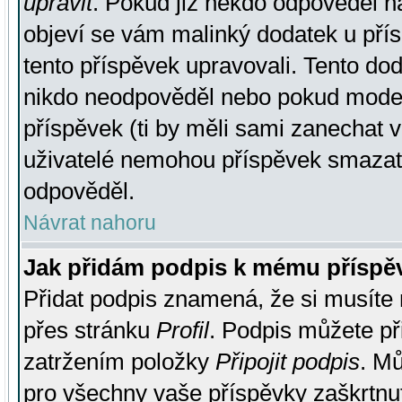
upravit
. Pokud již někdo odpověděl na
objeví se vám malinký dodatek u přísp
tento příspěvek upravovali. Tento do
nikdo neodpověděl nebo pokud moderá
příspěvek (ti by měli sami zanechat v
uživatelé nemohou příspěvek smazat,
odpověděl.
Návrat nahoru
Jak přidám podpis k mému příspě
Přidat podpis znamená, že si musíte n
přes stránku
Profil
. Podpis můžete p
zatržením položky
Připojit podpis
. Mů
pro všechny vaše příspěvky zaškrtnut