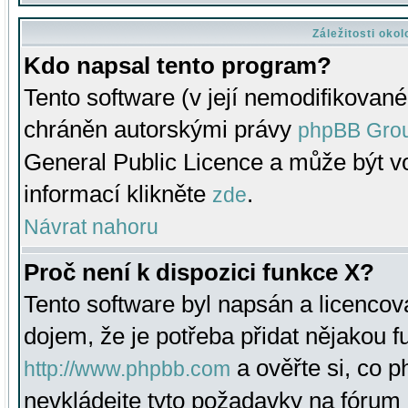
Záležitosti oko
Kdo napsal tento program?
Tento software (v její nemodifikované
chráněn autorskými právy
phpBB Gro
General Public Licence a může být vo
informací klikněte
.
zde
Návrat nahoru
Proč není k dispozici funkce X?
Tento software byl napsán a licenco
dojem, že je potřeba přidat nějakou f
a ověřte si, co 
http://www.phpbb.com
nevkládejte tyto požadavky na fóru