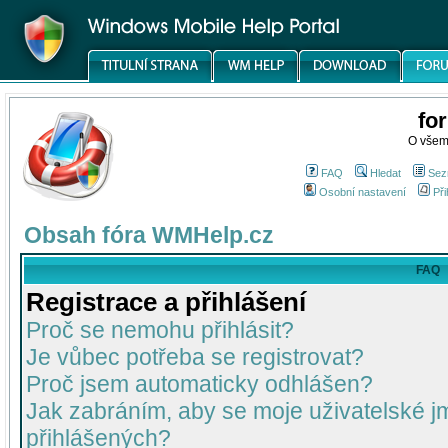
fo
O všem
FAQ
Hledat
Sez
Osobní nastavení
Při
Obsah fóra WMHelp.cz
FAQ
Registrace a přihlášení
Proč se nemohu přihlásit?
Je vůbec potřeba se registrovat?
Proč jsem automaticky odhlášen?
Jak zabráním, aby se moje uživatelské 
přihlášených?