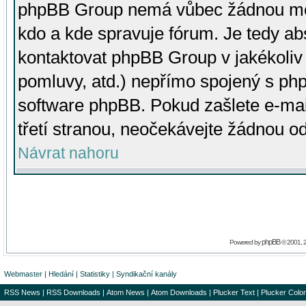
phpBB Group nemá vůbec žádnou moc 
kdo a kde spravuje fórum. Je tedy a
kontaktovat phpBB Group v jakékoliv p
pomluvy, atd.) nepřímo spojený s p
software phpBB. Pokud zašlete e-mai
třetí stranou, neočekávejte žádnou o
Návrat nahoru
phpBB
Powered by
© 2001, 
Webmaster
|
Hledání
|
Statistiky
|
Syndikační kanály
RSS News
|
RSS Downloads
|
Atom News
|
Atom Downloads
|
Plucker Text
|
Plucker Color