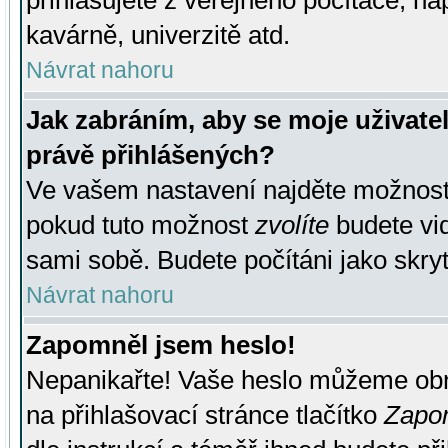
přihlašujete z veřejného počítače, na
kavárně, univerzitě atd.
Návrat nahoru
Jak zabráním, aby se moje uživate
právě přihlášených?
Ve vašem nastavení najděte možnos
pokud tuto možnost
zvolíte
budete vid
sami sobě. Budete počítáni jako skryt
Návrat nahoru
Zapomněl jsem heslo!
Nepanikařte! Vaše heslo můžeme obn
na přihlašovací stránce tlačítko
Zapom