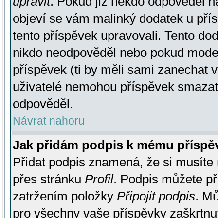
upravit
. Pokud již někdo odpověděl na
objeví se vám malinký dodatek u přísp
tento příspěvek upravovali. Tento do
nikdo neodpověděl nebo pokud moderá
příspěvek (ti by měli sami zanechat v
uživatelé nemohou příspěvek smazat,
odpověděl.
Návrat nahoru
Jak přidám podpis k mému příspě
Přidat podpis znamená, že si musíte n
přes stránku
Profil
. Podpis můžete p
zatržením položky
Připojit podpis
. Mů
pro všechny vaše příspěvky zaškrtnut