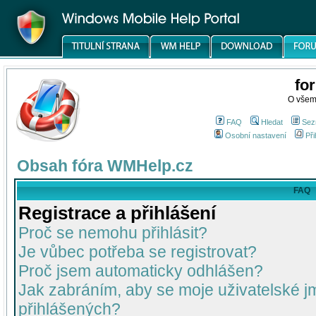
fo
O všem
FAQ
Hledat
Sez
Osobní nastavení
Při
Obsah fóra WMHelp.cz
FAQ
Registrace a přihlášení
Proč se nemohu přihlásit?
Je vůbec potřeba se registrovat?
Proč jsem automaticky odhlášen?
Jak zabráním, aby se moje uživatelské 
přihlášených?