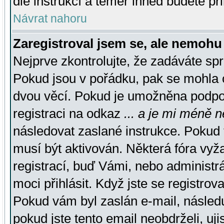
dle instrukcí a téměř ihned budete př
Návrat nahoru
Zaregistroval jsem se, ale nemohu 
Nejprve zkontrolujte, že zadáváte sp
Pokud jsou v pořádku, pak se mohla o
dvou věcí. Pokud je umožněna podpora
registraci na odkaz
... a je mi méně n
následovat zaslané instrukce. Pokud t
musí být aktivován. Některá fóra vyž
registrací, buď Vámi, nebo administr
moci přihlásit. Když jste se registrova
Pokud vám byl zaslán e-mail, násled
pokud jste tento email neobdrželi, uj