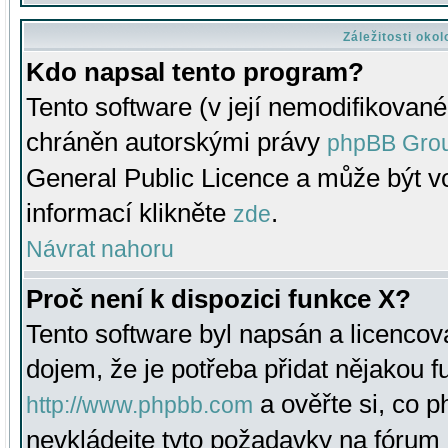
Záležitosti oko
Kdo napsal tento program?
Tento software (v její nemodifikované
chráněn autorskými právy
phpBB Gro
General Public Licence a může být vo
informací klikněte
.
zde
Návrat nahoru
Proč není k dispozici funkce X?
Tento software byl napsán a licenco
dojem, že je potřeba přidat nějakou f
a ověřte si, co 
http://www.phpbb.com
nevkládejte tyto požadavky na fóru