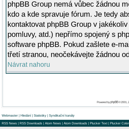
phpBB Group nemá vůbec žádnou moc 
kdo a kde spravuje fórum. Je tedy a
kontaktovat phpBB Group v jakékoliv p
pomluvy, atd.) nepřímo spojený s p
software phpBB. Pokud zašlete e-mai
třetí stranou, neočekávejte žádnou o
Návrat nahoru
phpBB
Powered by
© 2001, 
Webmaster
|
Hledání
|
Statistiky
|
Syndikační kanály
RSS News
|
RSS Downloads
|
Atom News
|
Atom Downloads
|
Plucker Text
|
Plucker Color