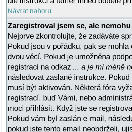
dle instrukcí a téměř ihned budete př
Návrat nahoru
Zaregistroval jsem se, ale nemohu 
Nejprve zkontrolujte, že zadáváte sp
Pokud jsou v pořádku, pak se mohla o
dvou věcí. Pokud je umožněna podpora
registraci na odkaz
... a je mi méně n
následovat zaslané instrukce. Pokud t
musí být aktivován. Některá fóra vyž
registrací, buď Vámi, nebo administr
moci přihlásit. Když jste se registrova
Pokud vám byl zaslán e-mail, násled
pokud jste tento email neobdrželi, uj