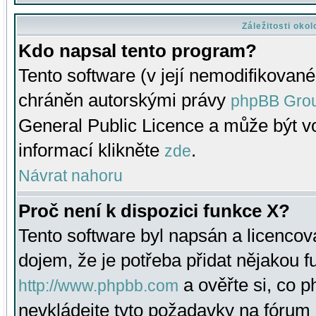
Záležitosti oko
Kdo napsal tento program?
Tento software (v její nemodifikované
chráněn autorskými právy
phpBB Gro
General Public Licence a může být vo
informací klikněte
.
zde
Návrat nahoru
Proč není k dispozici funkce X?
Tento software byl napsán a licenco
dojem, že je potřeba přidat nějakou f
a ověřte si, co 
http://www.phpbb.com
nevkládejte tyto požadavky na fóru