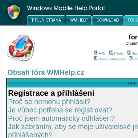
fo
O všem
FAQ
Hledat
Sez
Osobní nastavení
Při
Obsah fóra WMHelp.cz
FAQ
Registrace a přihlášení
Proč se nemohu přihlásit?
Je vůbec potřeba se registrovat?
Proč jsem automaticky odhlášen?
Jak zabráním, aby se moje uživatelské 
přihlášených?