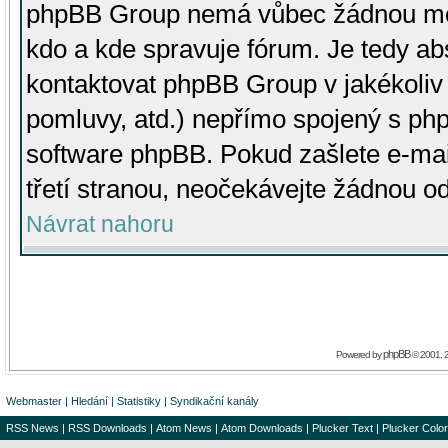
phpBB Group nemá vůbec žádnou moc 
kdo a kde spravuje fórum. Je tedy a
kontaktovat phpBB Group v jakékoliv p
pomluvy, atd.) nepřímo spojený s p
software phpBB. Pokud zašlete e-mai
třetí stranou, neočekávejte žádnou o
Návrat nahoru
phpBB
Powered by
© 2001, 
Webmaster
|
Hledání
|
Statistiky
|
Syndikační kanály
RSS News
|
RSS Downloads
|
Atom News
|
Atom Downloads
|
Plucker Text
|
Plucker Color