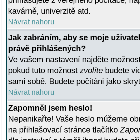
přihlašujete z veřejného počítače, na
kavárně, univerzitě atd.
Návrat nahoru
Jak zabráním, aby se moje uživate
právě přihlášených?
Ve vašem nastavení najděte možnos
pokud tuto možnost
zvolíte
budete vid
sami sobě. Budete počítáni jako skryt
Návrat nahoru
Zapomněl jsem heslo!
Nepanikařte! Vaše heslo můžeme obn
na přihlašovací stránce tlačítko
Zapom