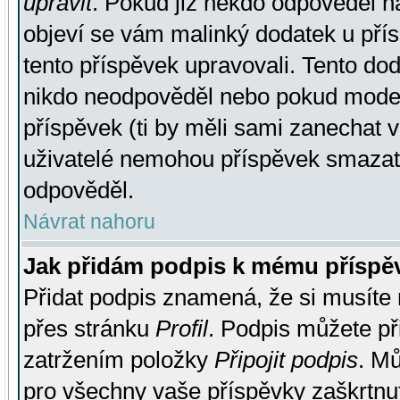
upravit
. Pokud již někdo odpověděl na
objeví se vám malinký dodatek u přísp
tento příspěvek upravovali. Tento do
nikdo neodpověděl nebo pokud moderá
příspěvek (ti by měli sami zanechat v
uživatelé nemohou příspěvek smazat,
odpověděl.
Návrat nahoru
Jak přidám podpis k mému příspě
Přidat podpis znamená, že si musíte n
přes stránku
Profil
. Podpis můžete p
zatržením položky
Připojit podpis
. Mů
pro všechny vaše příspěvky zaškrtnut