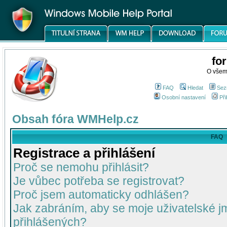
fo
O všem
FAQ
Hledat
Sez
Osobní nastavení
Při
Obsah fóra WMHelp.cz
FAQ
Registrace a přihlášení
Proč se nemohu přihlásit?
Je vůbec potřeba se registrovat?
Proč jsem automaticky odhlášen?
Jak zabráním, aby se moje uživatelské 
přihlášených?