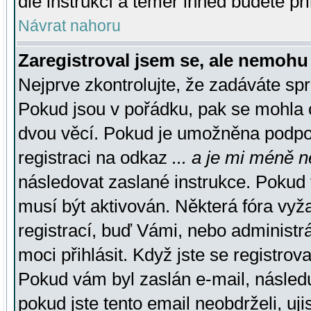
dle instrukcí a téměř ihned budete př
Návrat nahoru
Zaregistroval jsem se, ale nemohu 
Nejprve zkontrolujte, že zadáváte sp
Pokud jsou v pořádku, pak se mohla o
dvou věcí. Pokud je umožněna podpora
registraci na odkaz
... a je mi méně n
následovat zaslané instrukce. Pokud t
musí být aktivován. Některá fóra vyž
registrací, buď Vámi, nebo administr
moci přihlásit. Když jste se registrova
Pokud vám byl zaslán e-mail, násled
pokud jste tento email neobdrželi, uj