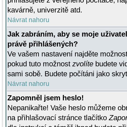
přihlašujete z veřejného počítače, na
kavárně, univerzitě atd.
Návrat nahoru
Jak zabráním, aby se moje uživate
právě přihlášených?
Ve vašem nastavení najděte možnos
pokud tuto možnost
zvolíte
budete vid
sami sobě. Budete počítáni jako skryt
Návrat nahoru
Zapomněl jsem heslo!
Nepanikařte! Vaše heslo můžeme obn
na přihlašovací stránce tlačítko
Zapom