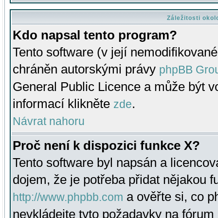
Záležitosti oko
Kdo napsal tento program?
Tento software (v její nemodifikované
chráněn autorskými právy
phpBB Gro
General Public Licence a může být vo
informací klikněte
.
zde
Návrat nahoru
Proč není k dispozici funkce X?
Tento software byl napsán a licenco
dojem, že je potřeba přidat nějakou f
a ověřte si, co 
http://www.phpbb.com
nevkládejte tyto požadavky na fóru