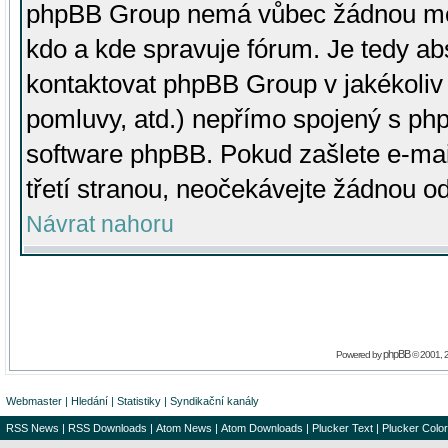
phpBB Group nemá vůbec žádnou moc 
kdo a kde spravuje fórum. Je tedy a
kontaktovat phpBB Group v jakékoliv p
pomluvy, atd.) nepřímo spojený s p
software phpBB. Pokud zašlete e-mai
třetí stranou, neočekávejte žádnou o
Návrat nahoru
phpBB
Powered by
© 2001, 
Webmaster
|
Hledání
|
Statistiky
|
Syndikační kanály
RSS News
|
RSS Downloads
|
Atom News
|
Atom Downloads
|
Plucker Text
|
Plucker Color