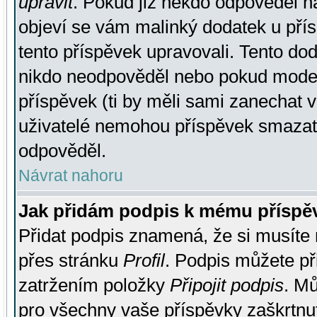
upravit
. Pokud již někdo odpověděl na
objeví se vám malinký dodatek u přísp
tento příspěvek upravovali. Tento do
nikdo neodpověděl nebo pokud moderá
příspěvek (ti by měli sami zanechat v
uživatelé nemohou příspěvek smazat,
odpověděl.
Návrat nahoru
Jak přidám podpis k mému příspě
Přidat podpis znamená, že si musíte n
přes stránku
Profil
. Podpis můžete p
zatržením položky
Připojit podpis
. Mů
pro všechny vaše příspěvky zaškrtnut