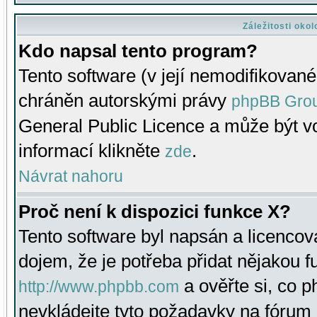
Záležitosti oko
Kdo napsal tento program?
Tento software (v její nemodifikované
chráněn autorskými právy
phpBB Gro
General Public Licence a může být vo
informací klikněte
.
zde
Návrat nahoru
Proč není k dispozici funkce X?
Tento software byl napsán a licenco
dojem, že je potřeba přidat nějakou f
a ověřte si, co 
http://www.phpbb.com
nevkládejte tyto požadavky na fóru