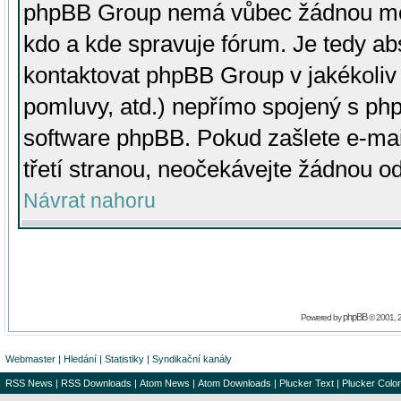
phpBB Group nemá vůbec žádnou moc 
kdo a kde spravuje fórum. Je tedy a
kontaktovat phpBB Group v jakékoliv p
pomluvy, atd.) nepřímo spojený s p
software phpBB. Pokud zašlete e-mai
třetí stranou, neočekávejte žádnou o
Návrat nahoru
phpBB
Powered by
© 2001, 
Webmaster
|
Hledání
|
Statistiky
|
Syndikační kanály
RSS News
|
RSS Downloads
|
Atom News
|
Atom Downloads
|
Plucker Text
|
Plucker Color