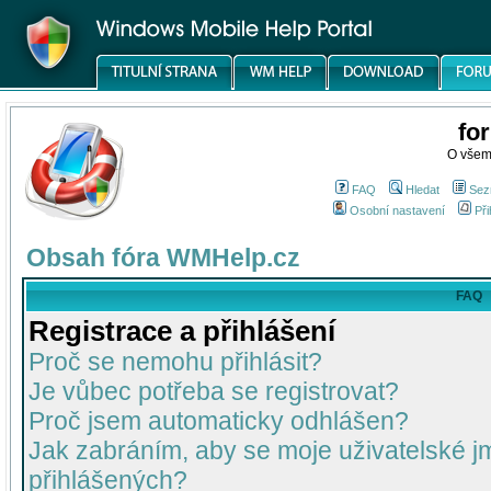
fo
O všem
FAQ
Hledat
Sez
Osobní nastavení
Při
Obsah fóra WMHelp.cz
FAQ
Registrace a přihlášení
Proč se nemohu přihlásit?
Je vůbec potřeba se registrovat?
Proč jsem automaticky odhlášen?
Jak zabráním, aby se moje uživatelské 
přihlášených?