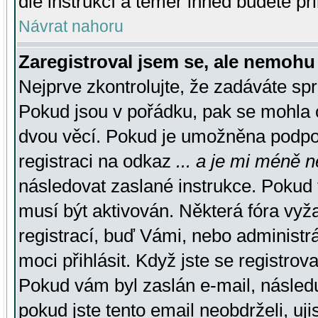
dle instrukcí a téměř ihned budete př
Návrat nahoru
Zaregistroval jsem se, ale nemohu 
Nejprve zkontrolujte, že zadáváte sp
Pokud jsou v pořádku, pak se mohla o
dvou věcí. Pokud je umožněna podpora
registraci na odkaz
... a je mi méně n
následovat zaslané instrukce. Pokud t
musí být aktivován. Některá fóra vyž
registrací, buď Vámi, nebo administr
moci přihlásit. Když jste se registrova
Pokud vám byl zaslán e-mail, násled
pokud jste tento email neobdrželi, uj