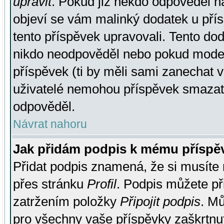
upravit
. Pokud již někdo odpověděl na
objeví se vám malinký dodatek u přísp
tento příspěvek upravovali. Tento do
nikdo neodpověděl nebo pokud moderá
příspěvek (ti by měli sami zanechat v
uživatelé nemohou příspěvek smazat,
odpověděl.
Návrat nahoru
Jak přidám podpis k mému příspě
Přidat podpis znamená, že si musíte n
přes stránku
Profil
. Podpis můžete p
zatržením položky
Připojit podpis
. Mů
pro všechny vaše příspěvky zaškrtnut