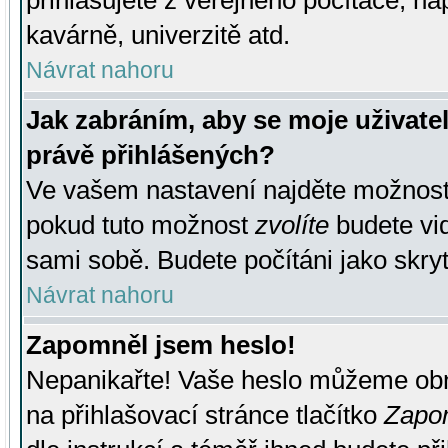
přihlašujete z veřejného počítače, na
kavárně, univerzitě atd.
Návrat nahoru
Jak zabráním, aby se moje uživate
právě přihlášených?
Ve vašem nastavení najděte možnos
pokud tuto možnost
zvolíte
budete vid
sami sobě. Budete počítáni jako skryt
Návrat nahoru
Zapomněl jsem heslo!
Nepanikařte! Vaše heslo můžeme obn
na přihlašovací stránce tlačítko
Zapom