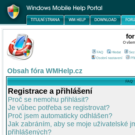
fo
O všem
FAQ
Hledat
Sez
Osobní nastavení
Při
Obsah fóra WMHelp.cz
FAQ
Registrace a přihlášení
Proč se nemohu přihlásit?
Je vůbec potřeba se registrovat?
Proč jsem automaticky odhlášen?
Jak zabráním, aby se moje uživatelské 
přihlášených?