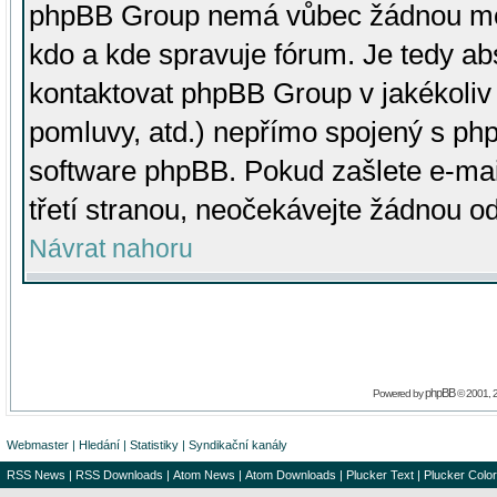
phpBB Group nemá vůbec žádnou moc 
kdo a kde spravuje fórum. Je tedy a
kontaktovat phpBB Group v jakékoliv p
pomluvy, atd.) nepřímo spojený s p
software phpBB. Pokud zašlete e-mai
třetí stranou, neočekávejte žádnou o
Návrat nahoru
phpBB
Powered by
© 2001, 
Webmaster
|
Hledání
|
Statistiky
|
Syndikační kanály
RSS News
|
RSS Downloads
|
Atom News
|
Atom Downloads
|
Plucker Text
|
Plucker Color