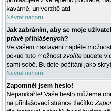
přihlašujete z veřejného počítače, na
kavárně, univerzitě atd.
Návrat nahoru
Jak zabráním, aby se moje uživate
právě přihlášených?
Ve vašem nastavení najděte možnos
pokud tuto možnost
zvolíte
budete vid
sami sobě. Budete počítáni jako skryt
Návrat nahoru
Zapomněl jsem heslo!
Nepanikařte! Vaše heslo můžeme obn
na přihlašovací stránce tlačítko
Zapom