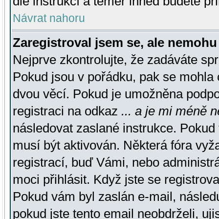
dle instrukcí a téměř ihned budete př
Návrat nahoru
Zaregistroval jsem se, ale nemohu 
Nejprve zkontrolujte, že zadáváte sp
Pokud jsou v pořádku, pak se mohla o
dvou věcí. Pokud je umožněna podpora
registraci na odkaz
... a je mi méně n
následovat zaslané instrukce. Pokud t
musí být aktivován. Některá fóra vyž
registrací, buď Vámi, nebo administr
moci přihlásit. Když jste se registrova
Pokud vám byl zaslán e-mail, násled
pokud jste tento email neobdrželi, uj