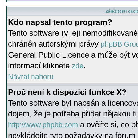
Záležitosti oko
Kdo napsal tento program?
Tento software (v její nemodifikované
chráněn autorskými právy
phpBB Gro
General Public Licence a může být vo
informací klikněte
.
zde
Návrat nahoru
Proč není k dispozici funkce X?
Tento software byl napsán a licenco
dojem, že je potřeba přidat nějakou f
a ověřte si, co 
http://www.phpbb.com
nevkládejte tyto požadavky na fóru