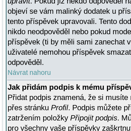
upravit
. Pokud již někdo odpověděl na
objeví se vám malinký dodatek u přísp
tento příspěvek upravovali. Tento do
nikdo neodpověděl nebo pokud moderá
příspěvek (ti by měli sami zanechat v
uživatelé nemohou příspěvek smazat,
odpověděl.
Návrat nahoru
Jak přidám podpis k mému příspě
Přidat podpis znamená, že si musíte n
přes stránku
Profil
. Podpis můžete p
zatržením položky
Připojit podpis
. Mů
pro všechny vaše příspěvky zaškrtnut