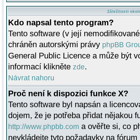
Záležitosti oko
Kdo napsal tento program?
Tento software (v její nemodifikované
chráněn autorskými právy
phpBB Gro
General Public Licence a může být vo
informací klikněte
.
zde
Návrat nahoru
Proč není k dispozici funkce X?
Tento software byl napsán a licenco
dojem, že je potřeba přidat nějakou f
a ověřte si, co 
http://www.phpbb.com
nevkládejte tyto požadavky na fóru