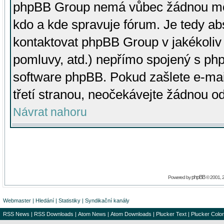
phpBB Group nemá vůbec žádnou moc 
kdo a kde spravuje fórum. Je tedy a
kontaktovat phpBB Group v jakékoliv p
pomluvy, atd.) nepřímo spojený s p
software phpBB. Pokud zašlete e-mai
třetí stranou, neočekávejte žádnou o
Návrat nahoru
phpBB
Powered by
© 2001, 
Webmaster
|
Hledání
|
Statistiky
|
Syndikační kanály
RSS News
|
RSS Downloads
|
Atom News
|
Atom Downloads
|
Plucker Text
|
Plucker Color