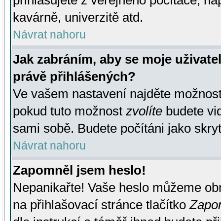
přihlašujete z veřejného počítače, na
kavárně, univerzitě atd.
Návrat nahoru
Jak zabráním, aby se moje uživate
právě přihlášených?
Ve vašem nastavení najděte možnos
pokud tuto možnost
zvolíte
budete vid
sami sobě. Budete počítáni jako skryt
Návrat nahoru
Zapomněl jsem heslo!
Nepanikařte! Vaše heslo můžeme obn
na přihlašovací stránce tlačítko
Zapom