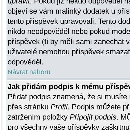
upravit
. Pokud již někdo odpověděl na
objeví se vám malinký dodatek u přísp
tento příspěvek upravovali. Tento do
nikdo neodpověděl nebo pokud moderá
příspěvek (ti by měli sami zanechat v
uživatelé nemohou příspěvek smazat,
odpověděl.
Návrat nahoru
Jak přidám podpis k mému příspě
Přidat podpis znamená, že si musíte n
přes stránku
Profil
. Podpis můžete p
zatržením položky
Připojit podpis
. Mů
pro všechny vaše příspěvky zaškrtnut