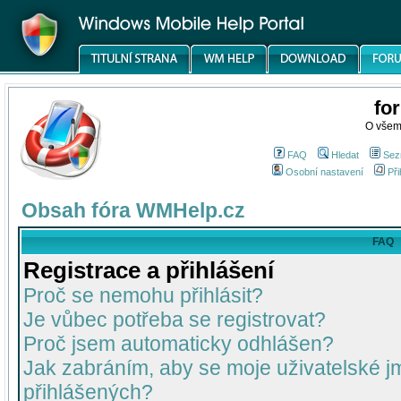
fo
O všem
FAQ
Hledat
Sez
Osobní nastavení
Při
Obsah fóra WMHelp.cz
FAQ
Registrace a přihlášení
Proč se nemohu přihlásit?
Je vůbec potřeba se registrovat?
Proč jsem automaticky odhlášen?
Jak zabráním, aby se moje uživatelské 
přihlášených?