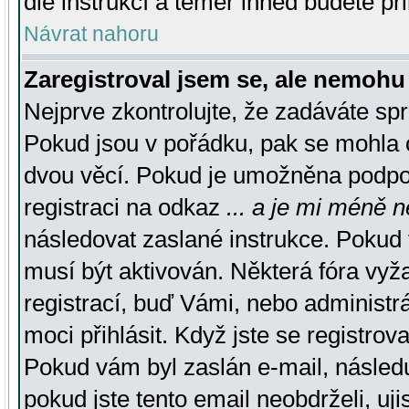
dle instrukcí a téměř ihned budete př
Návrat nahoru
Zaregistroval jsem se, ale nemohu 
Nejprve zkontrolujte, že zadáváte sp
Pokud jsou v pořádku, pak se mohla o
dvou věcí. Pokud je umožněna podpora
registraci na odkaz
... a je mi méně n
následovat zaslané instrukce. Pokud t
musí být aktivován. Některá fóra vyž
registrací, buď Vámi, nebo administr
moci přihlásit. Když jste se registrova
Pokud vám byl zaslán e-mail, násled
pokud jste tento email neobdrželi, uj