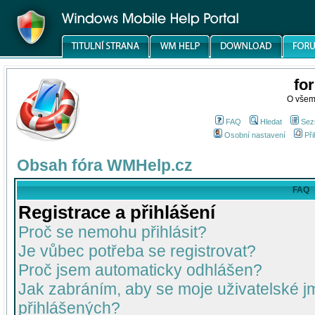
fo
O všem
FAQ
Hledat
Sez
Osobní nastavení
Při
Obsah fóra WMHelp.cz
FAQ
Registrace a přihlášení
Proč se nemohu přihlásit?
Je vůbec potřeba se registrovat?
Proč jsem automaticky odhlášen?
Jak zabráním, aby se moje uživatelské 
přihlášených?