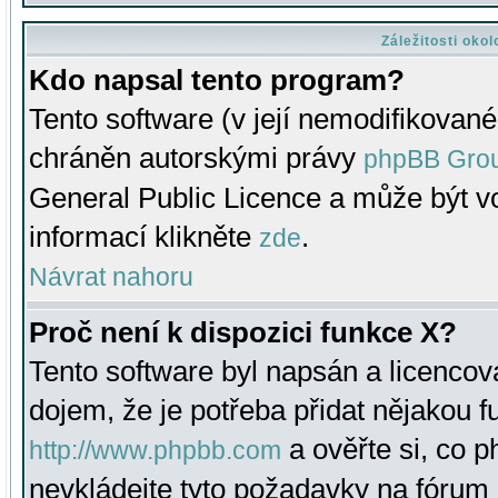
Záležitosti oko
Kdo napsal tento program?
Tento software (v její nemodifikované
chráněn autorskými právy
phpBB Gro
General Public Licence a může být vo
informací klikněte
.
zde
Návrat nahoru
Proč není k dispozici funkce X?
Tento software byl napsán a licenco
dojem, že je potřeba přidat nějakou f
a ověřte si, co 
http://www.phpbb.com
nevkládejte tyto požadavky na fóru