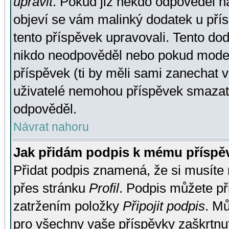
upravit
. Pokud již někdo odpověděl na
objeví se vám malinký dodatek u přísp
tento příspěvek upravovali. Tento do
nikdo neodpověděl nebo pokud moderá
příspěvek (ti by měli sami zanechat v
uživatelé nemohou příspěvek smazat,
odpověděl.
Návrat nahoru
Jak přidám podpis k mému příspě
Přidat podpis znamená, že si musíte n
přes stránku
Profil
. Podpis můžete p
zatržením položky
Připojit podpis
. Mů
pro všechny vaše příspěvky zaškrtnut