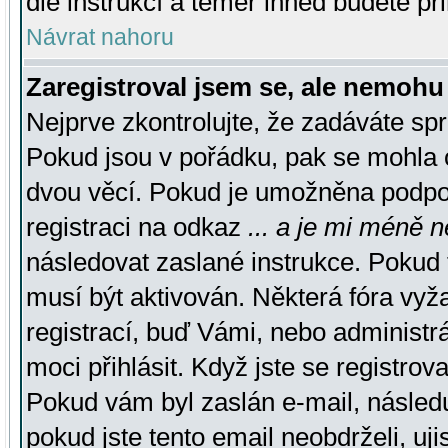
dle instrukcí a téměř ihned budete př
Návrat nahoru
Zaregistroval jsem se, ale nemohu 
Nejprve zkontrolujte, že zadáváte sp
Pokud jsou v pořádku, pak se mohla o
dvou věcí. Pokud je umožněna podpora
registraci na odkaz
... a je mi méně n
následovat zaslané instrukce. Pokud t
musí být aktivován. Některá fóra vyž
registrací, buď Vámi, nebo administr
moci přihlásit. Když jste se registrova
Pokud vám byl zaslán e-mail, násled
pokud jste tento email neobdrželi, uj