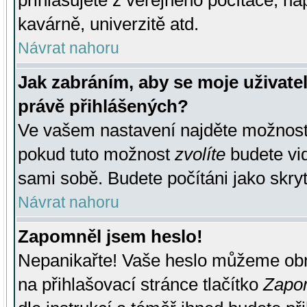
přihlašujete z veřejného počítače, na
kavárně, univerzitě atd.
Návrat nahoru
Jak zabráním, aby se moje uživate
právě přihlášených?
Ve vašem nastavení najděte možnos
pokud tuto možnost
zvolíte
budete vid
sami sobě. Budete počítáni jako skryt
Návrat nahoru
Zapomněl jsem heslo!
Nepanikařte! Vaše heslo můžeme obn
na přihlašovací stránce tlačítko
Zapom