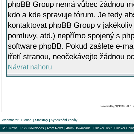
phpBB Group nemá vůbec žádnou moc 
kdo a kde spravuje fórum. Je tedy a
kontaktovat phpBB Group v jakékoliv p
pomluvy, atd.) nepřímo spojený s p
software phpBB. Pokud zašlete e-mai
třetí stranou, neočekávejte žádnou o
Návrat nahoru
phpBB
Powered by
© 2001, 
Webmaster
|
Hledání
|
Statistiky
|
Syndikační kanály
RSS News
|
RSS Downloads
|
Atom News
|
Atom Downloads
|
Plucker Text
|
Plucker Color