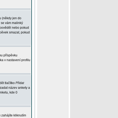
u (někdy jen do
í se vám malinký
odpověděl nebo pokud
íspěvek smazat, pokud
mu příspěvku
ka v nastavení profilu
ět tlačítko
Přidat
 zadat název ankety a
anketu, kde 0
zahájíte kliknutím