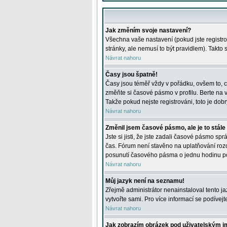
Jak změním svoje nastavení?
Všechna vaše nastavení (pokud jste registro
stránky, ale nemusí to být pravidlem). Takto
Návrat nahoru
Časy jsou špatně!
Časy jsou téměř vždy v pořádku, ovšem to, c
změňte si časové pásmo v profilu. Berte na
Takže pokud nejste registrováni, toto je dobr
Návrat nahoru
Změnil jsem časové pásmo, ale je to stále
Jste si jisti, že jste zadali časové pásmo sp
čas. Fórum není stavěno na uplatňování roz
posunutí časového pásma o jednu hodinu po 
Návrat nahoru
Můj jazyk není na seznamu!
Zřejmě administrátor nenainstaloval tento jaz
vytvořte sami. Pro více informací se podívej
Návrat nahoru
Jak zobrazím obrázek pod uživatelským 