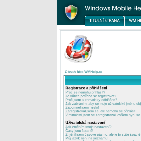
Obsah fóra WMHelp.cz
Registrace a přihlášení
Proč se nemohu přihlásit?
Je vůbec potřeba se registrovat?
Proč jsem automaticky odhlášen?
Jak zabráním, aby se moje uživatelské jméno ob
Zapomněl jsem heslo!
Zaregistroval jsem se, ale nemohu se přihlásit!
V minulosti jsem se zaregistroval, ovšem nyní se 
Uživatelská nastavení
Jak změním svoje nastavení?
Časy jsou špatně!
Změnil jsem časové pásmo, ale je to stále špatně
Můj jazyk není na seznamu!