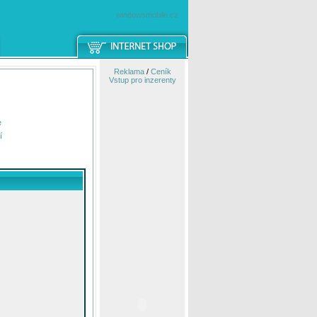
windowsmobile.cz
Reklama
/
Ceník
Vstup pro inzerenty
e
í