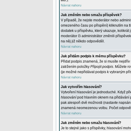
atd.
).
Návrat nahoru
Jak změním nebo smažu příspěvek?
V případě, že nejste moderátor nebo adminis
omezeného času po přispění) kliknutím na t
dodatek u příspěvku, který ukazuje, kolikrá
moderátor či administrátor změnili příspěve
na něj již někdo odpověděl.
Návrat nahoru
Jak přidám podpis k mému příspěvku?
Přidat podpis znamená, že si musíte nejdřív 
zatržením položky
Připojit podpis
. Můžete ro
(je možné nepřidávat podpis k vybraným pří
Návrat nahoru
Jak vytvořím hlasování?
Vytvoření hlasování je jednoduché. Když při
hlasování
pod hlavním oknem na přidávání př
pak alespoň dvě možnosti (nastavte napsán
znamená neomezenou volbu. Počet odpovědí, 
Návrat nahoru
Jak změním nebo smažu hlasování?
Je to stejné jako s příspěvky, hlasování m