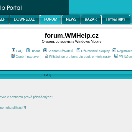
forum.WMHelp.cz
O všem, co souvisí s Windows Mobile
FAQ
Hledat
Seznam uživatelů
Uživatelské skupiny
Registrac
Osobní nastavení
Přihlásit se pro kontrolu soukromých zpráv
Přihlášen
FAQ
jevilo v seznamu právě přihlášených?
nemohu přihlásit?!
!