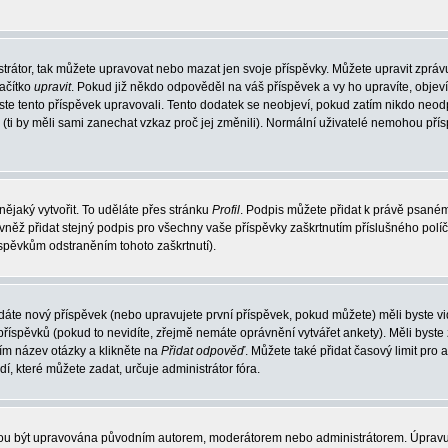
trátor, tak můžete upravovat nebo mazat jen svoje příspěvky. Můžete upravit zpráv
lačítko
upravit
. Pokud již někdo odpověděl na váš příspěvek a vy ho upravíte, objev
t jste tento příspěvek upravovali. Tento dodatek se neobjeví, pokud zatím nikdo ne
k (ti by měli sami zanechat vzkaz proč jej změnili). Normální uživatelé nemohou př
nějaký vytvořit. To uděláte přes stránku
Profil
. Podpis můžete přidat k právě psané
vněž přidat stejný podpis pro všechny vaše příspěvky zaškrtnutím příslušného políč
spěvkům odstraněním tohoto zaškrtnutí).
dáte nový příspěvek (nebo upravujete první příspěvek, pokud můžete) měli byste vid
íspěvků (pokud to nevidíte, zřejmě nemáte oprávnění vytvářet ankety). Měli byste
ím název otázky a klikněte na
Přidat odpověď
. Můžete také přidat časový limit pro 
které můžete zadat, určuje administrátor fóra.
ohou být upravována původním autorem, moderátorem nebo administrátorem. Úpravu 