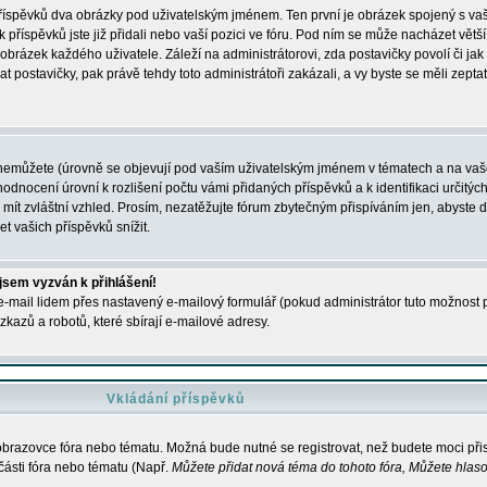
 příspěvků dva obrázky pod uživatelským jménem. Ten první je obrázek spojený s vaš
ik příspěvků jste již přidali nebo vaší pozici ve fóru. Pod ním se může nacházet vět
í obrázek každého uživatele. Záleží na administrátorovi, zda postavičky povolí či jak 
postavičky, pak právě tehdy toto administrátoři zakázali, a vy byste se měli zepta
nemůžete (úrovně se objevují pod vaším uživatelským jménem v tématech a na vaše
odnocení úrovní k rozlišení počtu vámi přidaných příspěvků a k identifikaci určitých
ít zvláštní vzhled. Prosím, nezatěžujte fórum zbytečným přispíváním jen, abyste d
 vašich příspěvků snížit.
 jsem vyzván k přihlášení!
-mail lidem přes nastavený e-mailový formulář (pokud administrátor tuto možnost po
azů a robotů, které sbírají e-mailové adresy.
Vkládání příspěvků
 obrazovce fóra nebo tématu. Možná bude nutné se registrovat, než budete moci přis
části fóra nebo tématu (Např.
Můžete přidat nová téma do tohoto fóra, Můžete hlasov