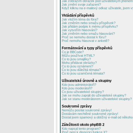
Jak zobrazím obrázek pod uživatelským jménem
Jak změní svoje zařazení?
Když kliknu na e-mailový odkaz uživatele, jsem v
Vkládání příspěvků
Jak vložím téma do fóra?
Jak změním nebo smažu příspěvek?
Jak přidám podpis k mému příspěvku?
Jak vytvořím hlasování?
Jak změním nebo smažu hlasování?
Proč se nemohu dostat k fóru?
Proč nemohu hlasovat v anketě?
Formátování a typy příspěvků
Co je BBCode?
Můžu používat HTML?
Co to jsou smajlíky?
Mohu přidávat obrázky?
Co to jsou oznámení?
Co to jsou důležitá témata?
Co to jsou uzamčená témata?
Uživatelské úrovně a skupiny
Kdo jsou administrátoři?
Kdo jsou moderátoři?
Co jsou uživatelské skupiny?
Jak se mohu zapojit do uživatelské skupiny?
Jak se stanu moderátorem uživatelské skupiny?
Soukromé zprávy
Nemůžu posílat soukromé zprávy!
Dostávám nechtěné soukromé zprávy!
Dostal jsem spamový a obtížný e-mail od někoho 
Záležitosti okolo phpBB 2
Kdo napsal tento program?
Proč není k dispozici funkce X?