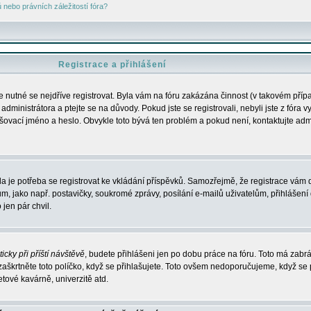
nebo právních záležitostí fóra?
Registrace a přihlášení
je nutné se nejdříve registrovat. Byla vám na fóru zakázána činnost (v takovém příp
dministrátora a ptejte se na důvody. Pokud jste se registrovali, nebyli jste z fóra v
lašovací jméno a heslo. Obvykle toto bývá ten problém a pokud není, kontaktujte ad
da je potřeba se registrovat ke vkládání příspěvků. Samozřejmě, že registrace vám d
ako např. postavičky, soukromé zprávy, posílání e-mailů uživatelům, přihlášení d
jen pár chvil.
icky při příští návštěvě
, budete přihlášeni jen po dobu práce na fóru. Toto má zabrá
 zaškrtněte toto políčko, když se přihlašujete. Toto ovšem nedoporučujeme, když se 
etové kavárně, univerzitě atd.