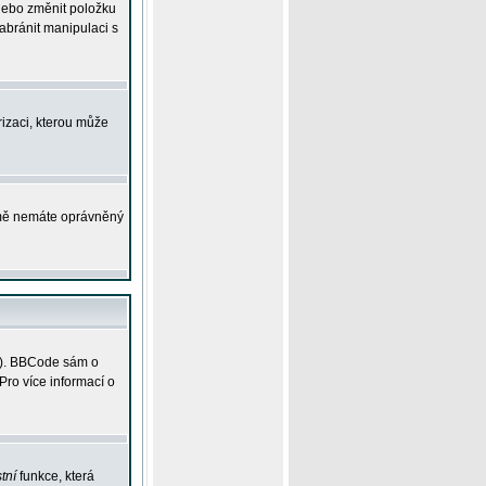
 nebo změnit položku
abránit manipulaci s
rizaci, kterou může
ejmě nemáte oprávněný
ky). BBCode sám o
Pro více informací o
tní
funkce, která