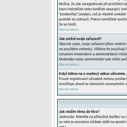
Možná, že jste zaregistrovali při prohlížení
tvaru hvězdiček nebo kostiček ukazující, kol
"postavička" (avatar), což je vlastně unikátn
podobě se zobrazí). Pokud nemůžete využívat 
že se hodí).
Návrat nahoru
Jak změní svoje zařazení?
Obecně vzato, svoje zařazení přímo změnit 
na použitém vzhledu). Většina fór používají h
označení moderátorů a administrátorů může m
Moderátor nebo administrátor pak může počet
Návrat nahoru
Když kliknu na e-mailový odkaz uživatele,
Pouze registrovaní uživatelé mohou posílat e
umožňuje zbavit se otravných anonymních vzk
Návrat nahoru
Jak vložím téma do fóra?
Jednouše. Klikněte na příslušné tlačítko na
co vám je povoleno můžete vidět na spodní 