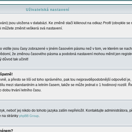
Uživatelská nastavení
váni) jsou uložena v databázi. Ke změně stačí kliknout na odkaz
Profil
(obvykle se n
 si můžete změnit veškerá svá nastavení.
o vidíte jsou časy zobrazené v jiném časovém pásmu než v tom, ve kterém se nacház
 vědomí, že změnou časového pásma a podobná nastavení mohou měnit jen registro
ý důvod tak učinit!
 špatně!
rávně, a přesto se liší od toho správného, pak tou nejpravděpodobnější odpovědí je, 
dílu mezi standardním a letním časem, takže se může jednat o 1 hodinový rozdíl. 
dobu trvání letního času.
yk, neboť jej nikdo do tohoto jazyka zatím nepřeložil. Kontaktujte administrátora, p
te na stránky
.
phpBB Group
jménem?