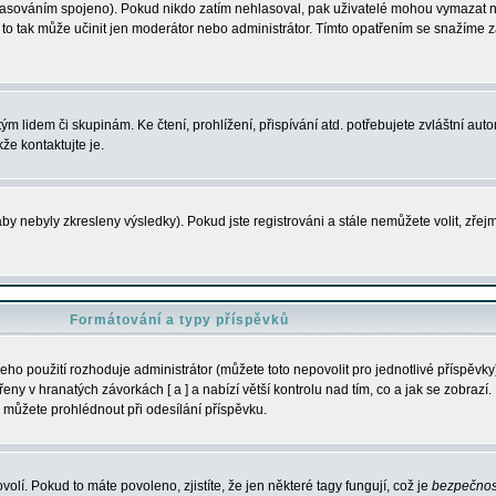
s hlasováním spojeno). Pokud nikdo zatím nehlasoval, pak uživatelé mohou vymazat
y to tak může učinit jen moderátor nebo administrátor. Tímto opatřením se snažíme z
m lidem či skupinám. Ke čtení, prohlížení, přispívání atd. potřebujete zvláštní auto
že kontaktujte je.
aby nebyly zkresleny výsledky). Pokud jste registrováni a stále nemůžete volit, zř
Formátování a typy příspěvků
ho použití rozhoduje administrátor (můžete toto nepovolit pro jednotlivé příspěv
y v hranatých závorkách [ a ] a nabízí větší kontrolu nad tím, co a jak se zobrazí. 
 můžete prohlédnout při odesílání příspěvku.
volí. Pokud to máte povoleno, zjistíte, že jen některé tagy fungují, což je
bezpečnos