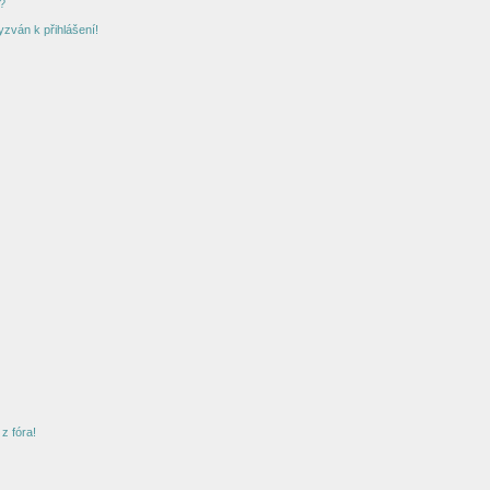
?
yzván k přihlášení!
z fóra!