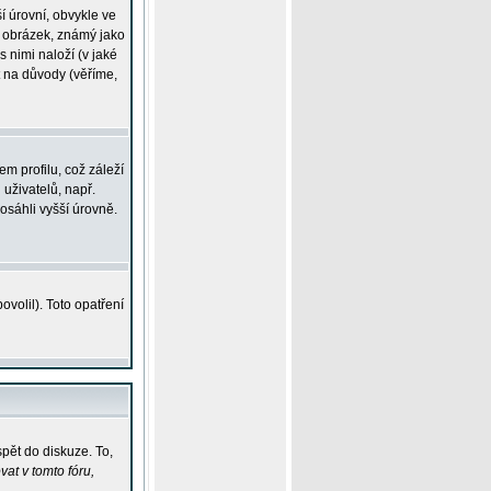
í úrovní, obvykle ve
ší obrázek, známý jako
s nimi naloží (v jaké
t na důvody (věříme,
m profilu, což záleží
 uživatelů, např.
osáhli vyšší úrovně.
volil). Toto opatření
pět do diskuze. To,
at v tomto fóru,