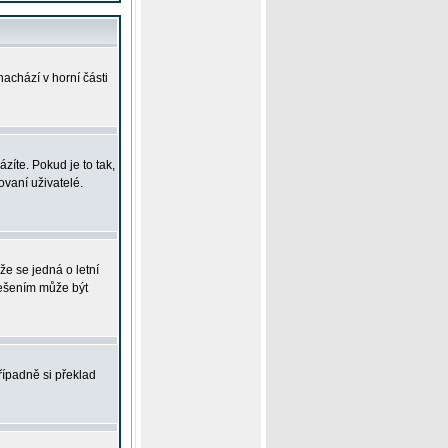
achází v horní části
íte. Pokud je to tak,
vaní uživatelé.
že se jedná o letní
Řešením může být
řípadně si překlad