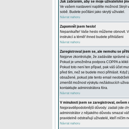
Jak zabráním, aby se moje uživatelské jm
Ve vašem nastavení najděte možnost
Skrýt 
sobě. Budete počítáni jako skrytý uživatel.
Návrat nahoru
Zapomněl jsem heslo!
Nepanikařte! Vaše heslo můžeme obnovit. V 
instrukcí a téměř ihned budete přihlášeni
Návrat nahoru
Zaregistroval jsem se, ale nemohu se přihl
Nejprve zkontrolujte, že zadáváte správné u
Pokud je umožněna podpora COPPA a klikli j
Pokud toto není ten případ, pak váš účet mus
před tím, než se budete moci přihlásit. Když 
obsažené, pokud jste tento email neobdrželi
zmenšit možnost výskytu
nežádoucích
uživat
kontaktujte administrátora fóra.
Návrat nahoru
V minulosti jsem se zaregistroval, ovšem 
Nejpravděpodobnější důvody: zadali jste chyb
administrátor z nějakého důvodu smazal váš ú
pravidelně odstraňují uživatelé, kteří ničím 
Návrat nahoru