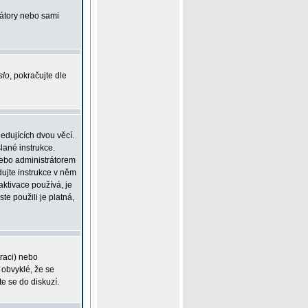
rátory nebo sami
slo
, pokračujte dle
edujících dvou věcí.
lané instrukce.
 nebo administrátorem
dujte instrukce v něm
aktivace používá, je
ste použili je platná,
traci) nebo
 obvyklé, že se
te se do diskuzí.