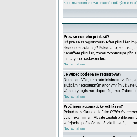
Koho mám kontaktovat ohledně obtížných e-mailů 
Proč se nemohu přihlásit?
Už jste se zaregistrovali? Před přihlášením 
skutečnost zobrazí)? Pokud ano, kontaktujte a
nemůžete přihlásit, znovu zkontrolujte přih
má chybné nastavení fóra.
Návrat nahoru
Je vůbec potřeba se registrovat?
Nemusíte. Vše je na administrátorovi fóra, z
službám nedostupným anonymním uživatelům, j
vám tedy registraci doporučujeme. Zabere to 
Návrat nahoru
Proč jsem automaticky odhlášen?
Pokud nezaškrtnete tlačítko
Přihlásit automat
účtu někým jiným. Abyste zůstali přihlášeni,
veřejného počítače, např. v knihovně, intern
Návrat nahoru