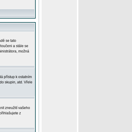
adě se tato
yloučeni a stále se
ministrátora, možná
á přístup k ostatním
o skupin, atd. Vřele
nit zneužití vašeho
přihlašujete z