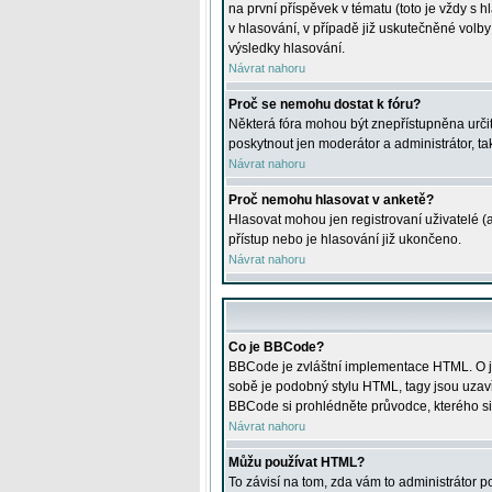
na první příspěvek v tématu (toto je vždy 
v hlasování, v případě již uskutečněné volb
výsledky hlasování.
Návrat nahoru
Proč se nemohu dostat k fóru?
Některá fóra mohou být znepřístupněna určitý
poskytnout jen moderátor a administrátor, tak
Návrat nahoru
Proč nemohu hlasovat v anketě?
Hlasovat mohou jen registrovaní uživatelé (
přístup nebo je hlasování již ukončeno.
Návrat nahoru
Co je BBCode?
BBCode je zvláštní implementace HTML. O je
sobě je podobný stylu HTML, tagy jsou uzavřen
BBCode si prohlédněte průvodce, kterého si
Návrat nahoru
Můžu používat HTML?
To závisí na tom, zda vám to administrátor po