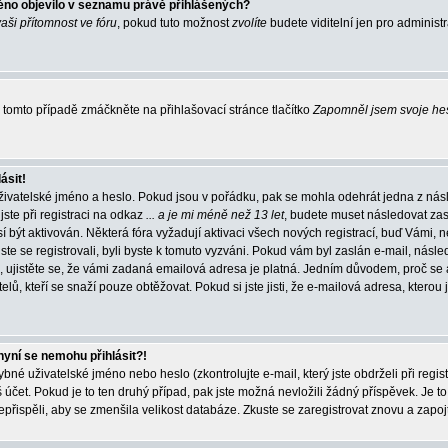
éno objevilo v seznamu právě přihlášených?
vaši přítomnost ve fóru
, pokud tuto možnost
zvolíte
budete viditelní jen pro administ
tomto případě zmáčkněte na přihlašovací stránce tlačítko
Zapomněl jsem svoje he
ásit!
živatelské jméno a heslo. Pokud jsou v pořádku, pak se mohla odehrát jedna z násl
ste při registraci na odkaz
... a je mi méně než 13 let
, budete muset následovat zas
í být aktivován. Některá fóra vyžadují aktivaci všech nových registrací, buď Vámi,
jste se registrovali, byli byste k tomuto vyzváni. Pokud vám byl zaslán e-mail, násle
, ujistěte se, že vámi zadaná emailová adresa je platná. Jedním důvodem, proč se 
elů, kteří se snaží pouze obtěžovat. Pokud si jste jisti, že e-mailová adresa, kterou j
nyní se nemohu přihlásit?!
né uživatelské jméno nebo heslo (zkontrolujte e-mail, který jste obdrželi při regis
čet. Pokud je to ten druhý případ, pak jste možná nevložili žádný příspěvek. Je to
nepřispěli, aby se zmenšila velikost databáze. Zkuste se zaregistrovat znovu a zapoj