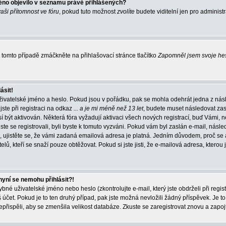
éno objevilo v seznamu právě přihlášených?
vaši přítomnost ve fóru
, pokud tuto možnost
zvolíte
budete viditelní jen pro administ
tomto případě zmáčkněte na přihlašovací stránce tlačítko
Zapomněl jsem svoje he
ásit!
živatelské jméno a heslo. Pokud jsou v pořádku, pak se mohla odehrát jedna z násl
ste při registraci na odkaz
... a je mi méně než 13 let
, budete muset následovat zas
í být aktivován. Některá fóra vyžadují aktivaci všech nových registrací, buď Vámi,
jste se registrovali, byli byste k tomuto vyzváni. Pokud vám byl zaslán e-mail, násle
, ujistěte se, že vámi zadaná emailová adresa je platná. Jedním důvodem, proč se 
elů, kteří se snaží pouze obtěžovat. Pokud si jste jisti, že e-mailová adresa, kterou j
nyní se nemohu přihlásit?!
né uživatelské jméno nebo heslo (zkontrolujte e-mail, který jste obdrželi při regis
čet. Pokud je to ten druhý případ, pak jste možná nevložili žádný příspěvek. Je to
nepřispěli, aby se zmenšila velikost databáze. Zkuste se zaregistrovat znovu a zapoj