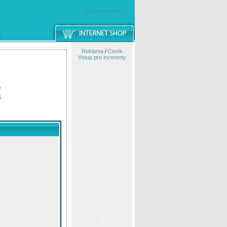
windowsmobile.cz
Reklama
/
Ceník
Vstup pro inzerenty
e
í