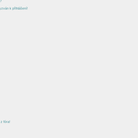
?
yzván k přihlášení!
z fóra!