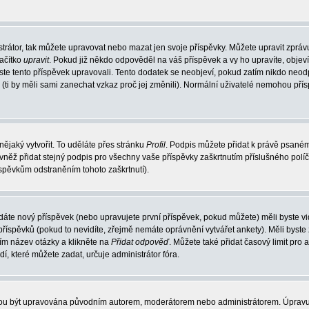
trátor, tak můžete upravovat nebo mazat jen svoje příspěvky. Můžete upravit zpráv
lačítko
upravit
. Pokud již někdo odpověděl na váš příspěvek a vy ho upravíte, objev
t jste tento příspěvek upravovali. Tento dodatek se neobjeví, pokud zatím nikdo ne
k (ti by měli sami zanechat vzkaz proč jej změnili). Normální uživatelé nemohou př
nějaký vytvořit. To uděláte přes stránku
Profil
. Podpis můžete přidat k právě psané
vněž přidat stejný podpis pro všechny vaše příspěvky zaškrtnutím příslušného políč
spěvkům odstraněním tohoto zaškrtnutí).
dáte nový příspěvek (nebo upravujete první příspěvek, pokud můžete) měli byste vid
íspěvků (pokud to nevidíte, zřejmě nemáte oprávnění vytvářet ankety). Měli byste
ím název otázky a klikněte na
Přidat odpověď
. Můžete také přidat časový limit pro 
které můžete zadat, určuje administrátor fóra.
ohou být upravována původním autorem, moderátorem nebo administrátorem. Úpravu 