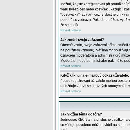
Možná, že jste zaregistrovali při prohlížení
tvaru hvězdiček nebo kostiček ukazující, kol
"postavička" (avatar), což je vlastně unikátn
podobě se zobrazí). Pokud nemůžete využívat 
že se hodí).
Návrat nahoru
Jak změní svoje zařazení?
Obecně vzato, svoje zařazení přímo změnit 
na použitém vzhledu). Většina fór používají h
označení moderátorů a administrátorů může m
Moderátor nebo administrátor pak může počet
Návrat nahoru
Když kliknu na e-mailový odkaz uživatele,
Pouze registrovaní uživatelé mohou posílat e
umožňuje zbavit se otravných anonymních vzk
Návrat nahoru
Jak vložím téma do fóra?
Jednouše. Klikněte na příslušné tlačítko na
co vám je povoleno můžete vidět na spodní 