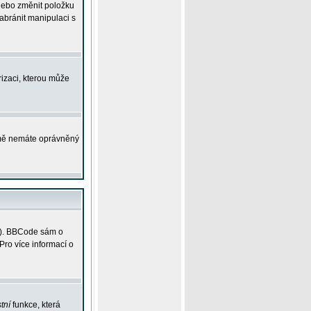
 nebo změnit položku
abránit manipulaci s
rizaci, kterou může
ejmě nemáte oprávněný
ky). BBCode sám o
Pro více informací o
tní
funkce, která