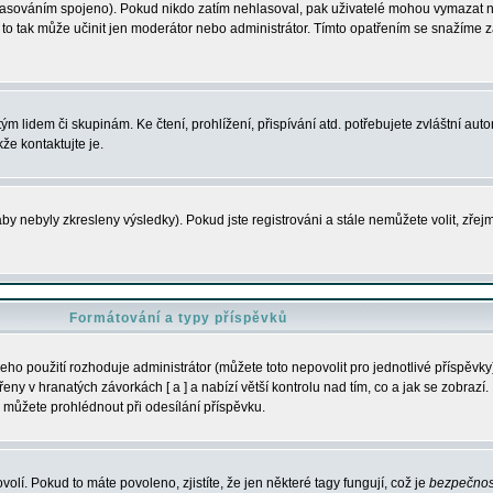
s hlasováním spojeno). Pokud nikdo zatím nehlasoval, pak uživatelé mohou vymazat
y to tak může učinit jen moderátor nebo administrátor. Tímto opatřením se snažíme z
m lidem či skupinám. Ke čtení, prohlížení, přispívání atd. potřebujete zvláštní auto
že kontaktujte je.
aby nebyly zkresleny výsledky). Pokud jste registrováni a stále nemůžete volit, zř
Formátování a typy příspěvků
ho použití rozhoduje administrátor (můžete toto nepovolit pro jednotlivé příspěv
y v hranatých závorkách [ a ] a nabízí větší kontrolu nad tím, co a jak se zobrazí. 
 můžete prohlédnout při odesílání příspěvku.
volí. Pokud to máte povoleno, zjistíte, že jen některé tagy fungují, což je
bezpečnos