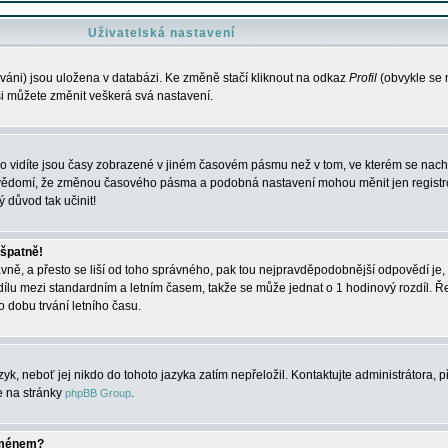
Uživatelská nastavení
váni) jsou uložena v databázi. Ke změně stačí kliknout na odkaz
Profil
(obvykle se n
 si můžete změnit veškerá svá nastavení.
o vidíte jsou časy zobrazené v jiném časovém pásmu než v tom, ve kterém se nacház
 vědomí, že změnou časového pásma a podobná nastavení mohou měnit jen registro
ý důvod tak učinit!
 špatně!
rávně, a přesto se liší od toho správného, pak tou nejpravděpodobnější odpovědí je, 
dílu mezi standardním a letním časem, takže se může jednat o 1 hodinový rozdíl. 
dobu trvání letního času.
yk, neboť jej nikdo do tohoto jazyka zatím nepřeložil. Kontaktujte administrátora, p
te na stránky
.
phpBB Group
jménem?