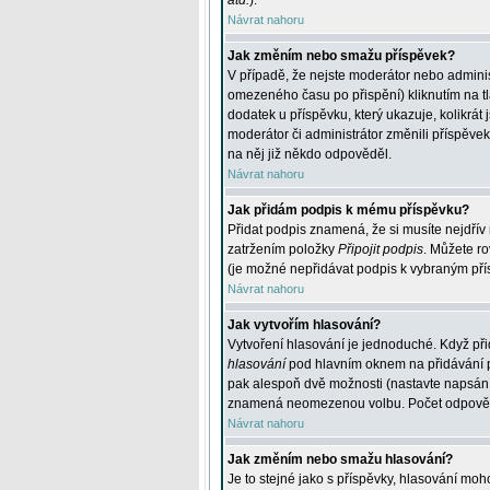
atd.
).
Návrat nahoru
Jak změním nebo smažu příspěvek?
V případě, že nejste moderátor nebo adminis
omezeného času po přispění) kliknutím na t
dodatek u příspěvku, který ukazuje, kolikrá
moderátor či administrátor změnili příspěve
na něj již někdo odpověděl.
Návrat nahoru
Jak přidám podpis k mému příspěvku?
Přidat podpis znamená, že si musíte nejdřív 
zatržením položky
Připojit podpis
. Můžete ro
(je možné nepřidávat podpis k vybraným pří
Návrat nahoru
Jak vytvořím hlasování?
Vytvoření hlasování je jednoduché. Když při
hlasování
pod hlavním oknem na přidávání př
pak alespoň dvě možnosti (nastavte napsán
znamená neomezenou volbu. Počet odpovědí, 
Návrat nahoru
Jak změním nebo smažu hlasování?
Je to stejné jako s příspěvky, hlasování m