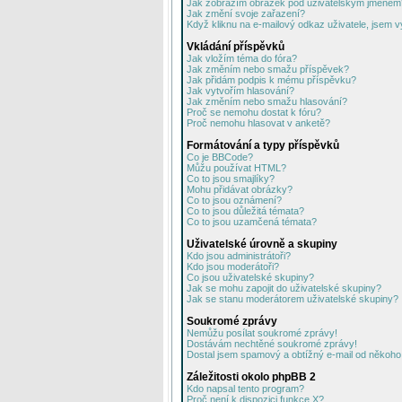
Jak zobrazím obrázek pod uživatelským jménem
Jak změní svoje zařazení?
Když kliknu na e-mailový odkaz uživatele, jsem v
Vkládání příspěvků
Jak vložím téma do fóra?
Jak změním nebo smažu příspěvek?
Jak přidám podpis k mému příspěvku?
Jak vytvořím hlasování?
Jak změním nebo smažu hlasování?
Proč se nemohu dostat k fóru?
Proč nemohu hlasovat v anketě?
Formátování a typy příspěvků
Co je BBCode?
Můžu používat HTML?
Co to jsou smajlíky?
Mohu přidávat obrázky?
Co to jsou oznámení?
Co to jsou důležitá témata?
Co to jsou uzamčená témata?
Uživatelské úrovně a skupiny
Kdo jsou administrátoři?
Kdo jsou moderátoři?
Co jsou uživatelské skupiny?
Jak se mohu zapojit do uživatelské skupiny?
Jak se stanu moderátorem uživatelské skupiny?
Soukromé zprávy
Nemůžu posílat soukromé zprávy!
Dostávám nechtěné soukromé zprávy!
Dostal jsem spamový a obtížný e-mail od někoho 
Záležitosti okolo phpBB 2
Kdo napsal tento program?
Proč není k dispozici funkce X?