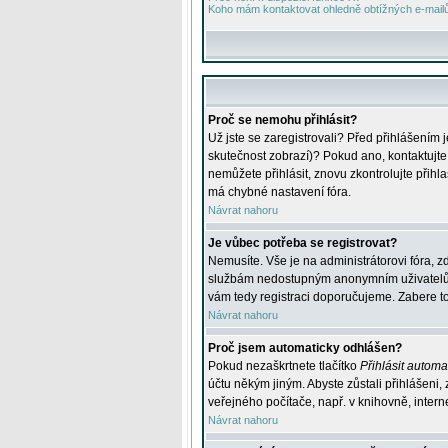
Koho mám kontaktovat ohledně obtížných e-mailů 
Proč se nemohu přihlásit?
Už jste se zaregistrovali? Před přihlášením 
skutečnost zobrazí)? Pokud ano, kontaktujte a
nemůžete přihlásit, znovu zkontrolujte přih
má chybné nastavení fóra.
Návrat nahoru
Je vůbec potřeba se registrovat?
Nemusíte. Vše je na administrátorovi fóra, z
službám nedostupným anonymním uživatelům, j
vám tedy registraci doporučujeme. Zabere to 
Návrat nahoru
Proč jsem automaticky odhlášen?
Pokud nezaškrtnete tlačítko
Přihlásit automat
účtu někým jiným. Abyste zůstali přihlášeni,
veřejného počítače, např. v knihovně, intern
Návrat nahoru