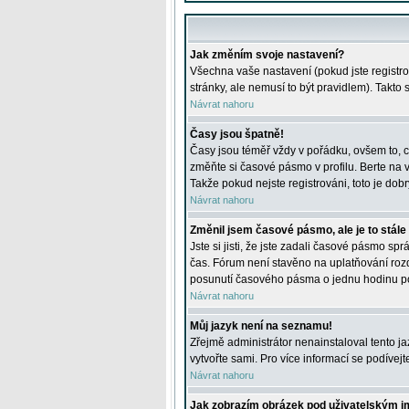
Jak změním svoje nastavení?
Všechna vaše nastavení (pokud jste registro
stránky, ale nemusí to být pravidlem). Takto
Návrat nahoru
Časy jsou špatně!
Časy jsou téměř vždy v pořádku, ovšem to, c
změňte si časové pásmo v profilu. Berte na
Takže pokud nejste registrováni, toto je dobr
Návrat nahoru
Změnil jsem časové pásmo, ale je to stále
Jste si jisti, že jste zadali časové pásmo sp
čas. Fórum není stavěno na uplatňování roz
posunutí časového pásma o jednu hodinu po 
Návrat nahoru
Můj jazyk není na seznamu!
Zřejmě administrátor nenainstaloval tento jaz
vytvořte sami. Pro více informací se podívej
Návrat nahoru
Jak zobrazím obrázek pod uživatelským 