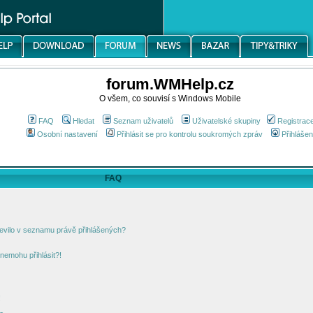
forum.WMHelp.cz
O všem, co souvisí s Windows Mobile
FAQ
Hledat
Seznam uživatelů
Uživatelské skupiny
Registrac
Osobní nastavení
Přihlásit se pro kontrolu soukromých zpráv
Přihlášen
FAQ
jevilo v seznamu právě přihlášených?
nemohu přihlásit?!
!