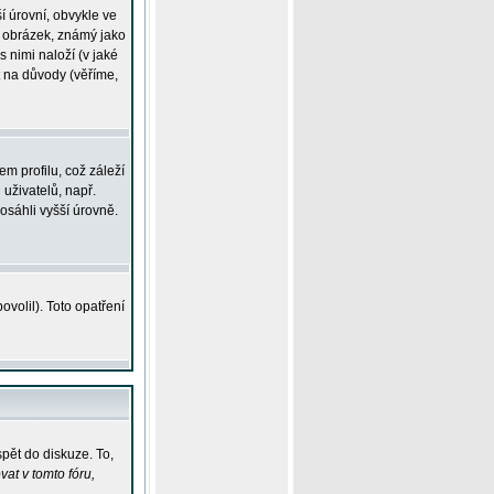
í úrovní, obvykle ve
ší obrázek, známý jako
s nimi naloží (v jaké
t na důvody (věříme,
m profilu, což záleží
 uživatelů, např.
osáhli vyšší úrovně.
volil). Toto opatření
pět do diskuze. To,
at v tomto fóru,