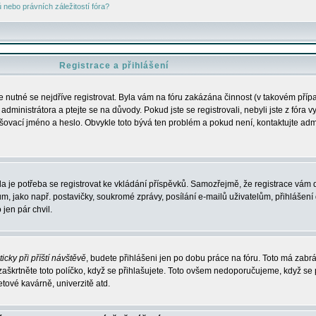
nebo právních záležitostí fóra?
Registrace a přihlášení
je nutné se nejdříve registrovat. Byla vám na fóru zakázána činnost (v takovém příp
dministrátora a ptejte se na důvody. Pokud jste se registrovali, nebyli jste z fóra v
lašovací jméno a heslo. Obvykle toto bývá ten problém a pokud není, kontaktujte ad
da je potřeba se registrovat ke vkládání příspěvků. Samozřejmě, že registrace vám d
ako např. postavičky, soukromé zprávy, posílání e-mailů uživatelům, přihlášení d
jen pár chvil.
icky při příští návštěvě
, budete přihlášeni jen po dobu práce na fóru. Toto má zabrá
 zaškrtněte toto políčko, když se přihlašujete. Toto ovšem nedoporučujeme, když se 
etové kavárně, univerzitě atd.