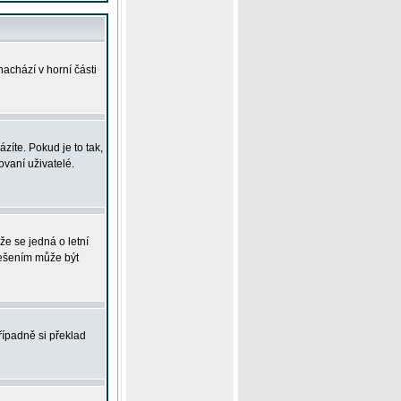
achází v horní části
íte. Pokud je to tak,
vaní uživatelé.
že se jedná o letní
Řešením může být
řípadně si překlad