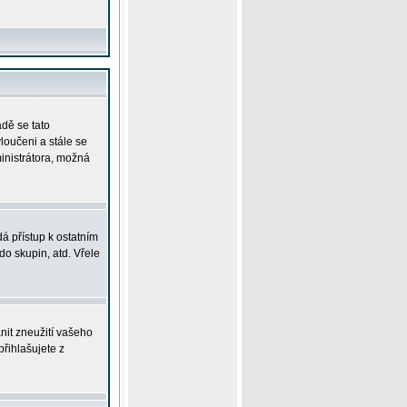
adě se tato
yloučeni a stále se
ministrátora, možná
á přístup k ostatním
o skupin, atd. Vřele
nit zneužití vašeho
přihlašujete z