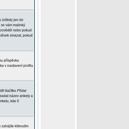
u (někdy jen do
í se vám malinký
odpověděl nebo pokud
íspěvek smazat, pokud
mu příspěvku
ka v nastavení profilu
ět tlačítko
Přidat
 zadat název ankety a
anketu, kde 0
zahájíte kliknutím