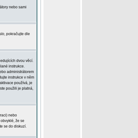
rátory nebo sami
slo
, pokračujte dle
edujících dvou věcí.
lané instrukce.
 nebo administrátorem
dujte instrukce v něm
aktivace používá, je
ste použili je platná,
traci) nebo
 obvyklé, že se
te se do diskuzí.