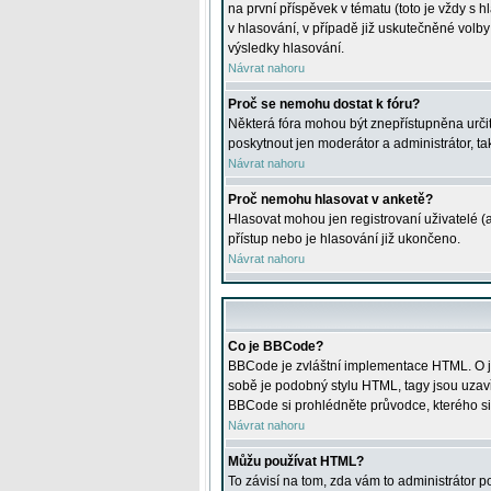
na první příspěvek v tématu (toto je vždy 
v hlasování, v případě již uskutečněné volb
výsledky hlasování.
Návrat nahoru
Proč se nemohu dostat k fóru?
Některá fóra mohou být znepřístupněna určitý
poskytnout jen moderátor a administrátor, tak
Návrat nahoru
Proč nemohu hlasovat v anketě?
Hlasovat mohou jen registrovaní uživatelé (
přístup nebo je hlasování již ukončeno.
Návrat nahoru
Co je BBCode?
BBCode je zvláštní implementace HTML. O je
sobě je podobný stylu HTML, tagy jsou uzavřen
BBCode si prohlédněte průvodce, kterého si
Návrat nahoru
Můžu používat HTML?
To závisí na tom, zda vám to administrátor po