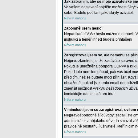
Jak zabráním, aby se moje uživatelské jm
Ve vašem nastavení najděte možnost
Skrýt 
sobě. Budete počítáni jako skrytý uživatel.
Návrat nahoru
Zapomněl jsem heslo!
Nepanikařte! Vaše heslo můžeme obnovit. V 
instrukcí a téměř ihned budete přihlášeni
Návrat nahoru
Zaregistroval jsem se, ale nemohu se přihl
Nejprve zkontrolujte, že zadáváte správné u
Pokud je umožněna podpora COPPA a klikli j
Pokud toto není ten případ, pak váš účet mus
před tím, než se budete moci přihlásit. Když 
obsažené, pokud jste tento email neobdrželi
zmenšit možnost výskytu
nežádoucích
uživat
kontaktujte administrátora fóra.
Návrat nahoru
V minulosti jsem se zaregistroval, ovšem 
Nejpravděpodobnější důvody: zadali jste chyb
administrátor z nějakého důvodu smazal váš ú
pravidelně odstraňují uživatelé, kteří ničím 
Návrat nahoru