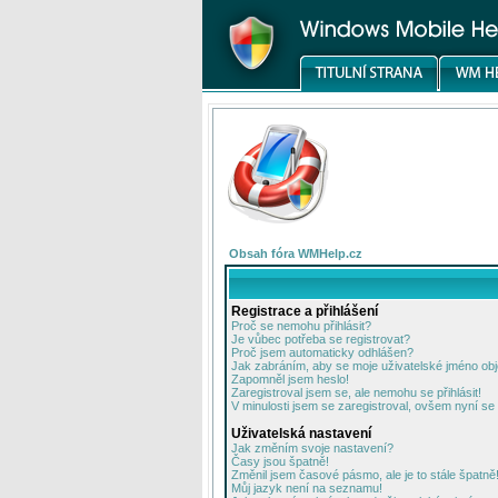
Obsah fóra WMHelp.cz
Registrace a přihlášení
Proč se nemohu přihlásit?
Je vůbec potřeba se registrovat?
Proč jsem automaticky odhlášen?
Jak zabráním, aby se moje uživatelské jméno ob
Zapomněl jsem heslo!
Zaregistroval jsem se, ale nemohu se přihlásit!
V minulosti jsem se zaregistroval, ovšem nyní se 
Uživatelská nastavení
Jak změním svoje nastavení?
Časy jsou špatně!
Změnil jsem časové pásmo, ale je to stále špatně
Můj jazyk není na seznamu!