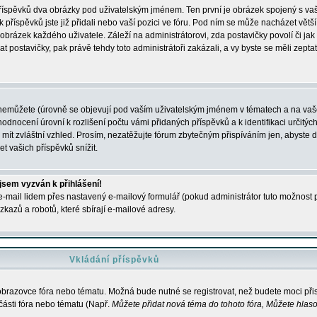
 příspěvků dva obrázky pod uživatelským jménem. Ten první je obrázek spojený s vaš
ik příspěvků jste již přidali nebo vaší pozici ve fóru. Pod ním se může nacházet vět
í obrázek každého uživatele. Záleží na administrátorovi, zda postavičky povolí či jak 
postavičky, pak právě tehdy toto administrátoři zakázali, a vy byste se měli zepta
nemůžete (úrovně se objevují pod vaším uživatelským jménem v tématech a na vaše
odnocení úrovní k rozlišení počtu vámi přidaných příspěvků a k identifikaci určitých
ít zvláštní vzhled. Prosím, nezatěžujte fórum zbytečným přispíváním jen, abyste d
 vašich příspěvků snížit.
 jsem vyzván k přihlášení!
-mail lidem přes nastavený e-mailový formulář (pokud administrátor tuto možnost po
azů a robotů, které sbírají e-mailové adresy.
Vkládání příspěvků
 obrazovce fóra nebo tématu. Možná bude nutné se registrovat, než budete moci přis
části fóra nebo tématu (Např.
Můžete přidat nová téma do tohoto fóra, Můžete hlasov