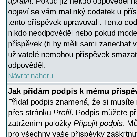
upravit
. Pokud již někdo odpověděl na
objeví se vám malinký dodatek u přísp
tento příspěvek upravovali. Tento do
nikdo neodpověděl nebo pokud moderá
příspěvek (ti by měli sami zanechat v
uživatelé nemohou příspěvek smazat,
odpověděl.
Návrat nahoru
Jak přidám podpis k mému příspě
Přidat podpis znamená, že si musíte n
přes stránku
Profil
. Podpis můžete p
zatržením položky
Připojit podpis
. Mů
pro všechny vaše příspěvky zaškrtnut