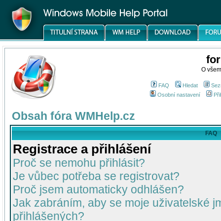
fo
O všem
FAQ
Hledat
Sez
Osobní nastavení
Při
Obsah fóra WMHelp.cz
FAQ
Registrace a přihlášení
Proč se nemohu přihlásit?
Je vůbec potřeba se registrovat?
Proč jsem automaticky odhlášen?
Jak zabráním, aby se moje uživatelské 
přihlášených?