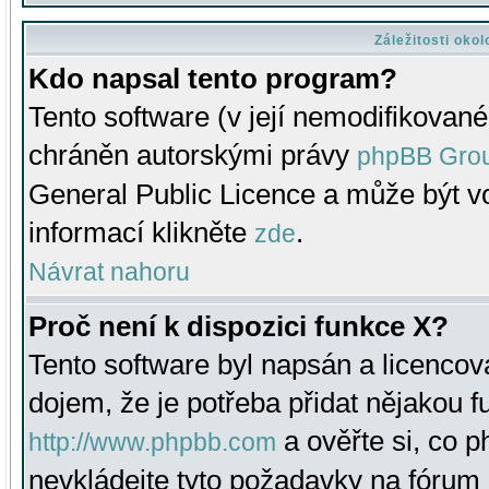
Záležitosti oko
Kdo napsal tento program?
Tento software (v její nemodifikované
chráněn autorskými právy
phpBB Gro
General Public Licence a může být vo
informací klikněte
.
zde
Návrat nahoru
Proč není k dispozici funkce X?
Tento software byl napsán a licenco
dojem, že je potřeba přidat nějakou f
a ověřte si, co 
http://www.phpbb.com
nevkládejte tyto požadavky na fóru