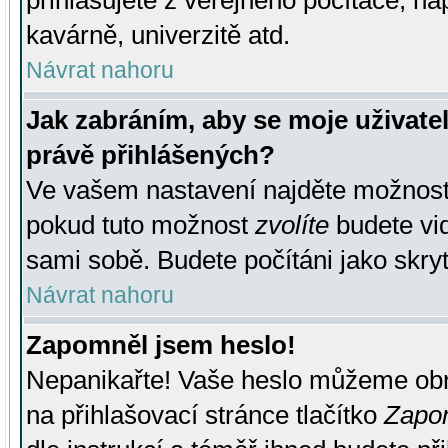
přihlašujete z veřejného počítače, na
kavárně, univerzitě atd.
Návrat nahoru
Jak zabráním, aby se moje uživate
právě přihlášených?
Ve vašem nastavení najděte možnos
pokud tuto možnost
zvolíte
budete vid
sami sobě. Budete počítáni jako skryt
Návrat nahoru
Zapomněl jsem heslo!
Nepanikařte! Vaše heslo můžeme obn
na přihlašovací stránce tlačítko
Zapom