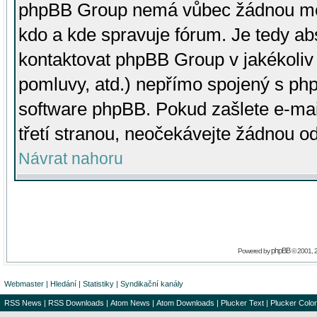
phpBB Group nemá vůbec žádnou moc 
kdo a kde spravuje fórum. Je tedy a
kontaktovat phpBB Group v jakékoliv p
pomluvy, atd.) nepřímo spojený s p
software phpBB. Pokud zašlete e-mai
třetí stranou, neočekávejte žádnou o
Návrat nahoru
phpBB
Powered by
© 2001, 
Webmaster
|
Hledání
|
Statistiky
|
Syndikační kanály
RSS News
|
RSS Downloads
|
Atom News
|
Atom Downloads
|
Plucker Text
|
Plucker Color