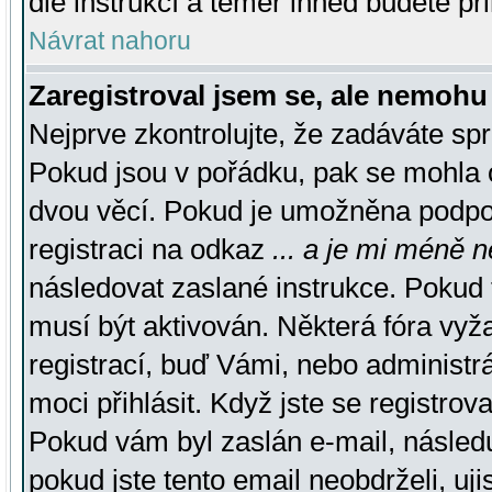
dle instrukcí a téměř ihned budete př
Návrat nahoru
Zaregistroval jsem se, ale nemohu 
Nejprve zkontrolujte, že zadáváte sp
Pokud jsou v pořádku, pak se mohla o
dvou věcí. Pokud je umožněna podpora
registraci na odkaz
... a je mi méně n
následovat zaslané instrukce. Pokud t
musí být aktivován. Některá fóra vyž
registrací, buď Vámi, nebo administr
moci přihlásit. Když jste se registrova
Pokud vám byl zaslán e-mail, násled
pokud jste tento email neobdrželi, uj