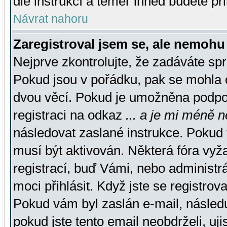
dle instrukcí a téměř ihned budete př
Návrat nahoru
Zaregistroval jsem se, ale nemohu 
Nejprve zkontrolujte, že zadáváte sp
Pokud jsou v pořádku, pak se mohla o
dvou věcí. Pokud je umožněna podpora
registraci na odkaz
... a je mi méně n
následovat zaslané instrukce. Pokud t
musí být aktivován. Některá fóra vyž
registrací, buď Vámi, nebo administr
moci přihlásit. Když jste se registrova
Pokud vám byl zaslán e-mail, násled
pokud jste tento email neobdrželi, uj