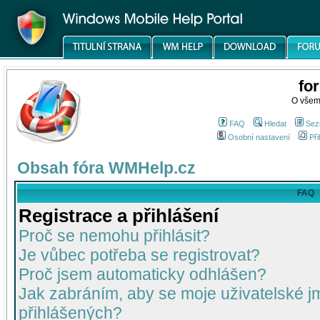
fo
O všem
FAQ
Hledat
Sez
Osobní nastavení
Při
Obsah fóra WMHelp.cz
FAQ
Registrace a přihlášení
Proč se nemohu přihlásit?
Je vůbec potřeba se registrovat?
Proč jsem automaticky odhlášen?
Jak zabráním, aby se moje uživatelské 
přihlášených?