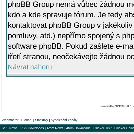
phpBB Group nemá vůbec žádnou moc 
kdo a kde spravuje fórum. Je tedy a
kontaktovat phpBB Group v jakékoliv p
pomluvy, atd.) nepřímo spojený s p
software phpBB. Pokud zašlete e-mai
třetí stranou, neočekávejte žádnou o
Návrat nahoru
phpBB
Powered by
© 2001, 
Webmaster
|
Hledání
|
Statistiky
|
Syndikační kanály
RSS News
|
RSS Downloads
|
Atom News
|
Atom Downloads
|
Plucker Text
|
Plucker Color