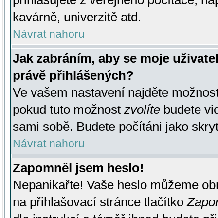
přihlašujete z veřejného počítače, na
kavárně, univerzitě atd.
Návrat nahoru
Jak zabráním, aby se moje uživate
právě přihlášených?
Ve vašem nastavení najděte možnos
pokud tuto možnost
zvolíte
budete vid
sami sobě. Budete počítáni jako skryt
Návrat nahoru
Zapomněl jsem heslo!
Nepanikařte! Vaše heslo můžeme obn
na přihlašovací stránce tlačítko
Zapom