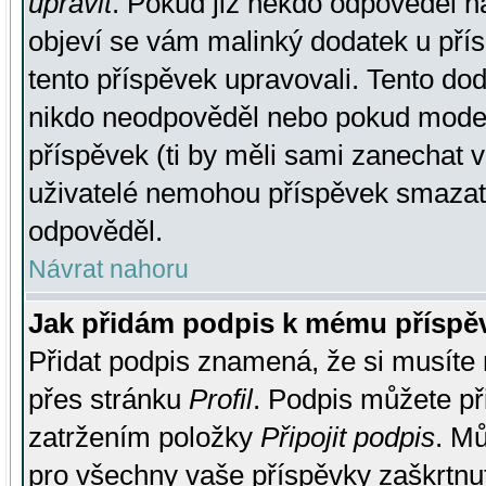
upravit
. Pokud již někdo odpověděl na
objeví se vám malinký dodatek u přísp
tento příspěvek upravovali. Tento do
nikdo neodpověděl nebo pokud moderá
příspěvek (ti by měli sami zanechat v
uživatelé nemohou příspěvek smazat,
odpověděl.
Návrat nahoru
Jak přidám podpis k mému příspě
Přidat podpis znamená, že si musíte n
přes stránku
Profil
. Podpis můžete p
zatržením položky
Připojit podpis
. Mů
pro všechny vaše příspěvky zaškrtnut