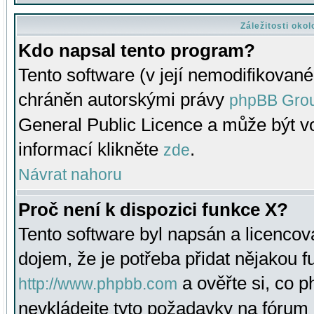
Záležitosti oko
Kdo napsal tento program?
Tento software (v její nemodifikované
chráněn autorskými právy
phpBB Gro
General Public Licence a může být vo
informací klikněte
.
zde
Návrat nahoru
Proč není k dispozici funkce X?
Tento software byl napsán a licenco
dojem, že je potřeba přidat nějakou f
a ověřte si, co 
http://www.phpbb.com
nevkládejte tyto požadavky na fóru