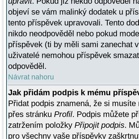
upravit
. Pokud již někdo odpověděl na
objeví se vám malinký dodatek u přísp
tento příspěvek upravovali. Tento do
nikdo neodpověděl nebo pokud moderá
příspěvek (ti by měli sami zanechat v
uživatelé nemohou příspěvek smazat,
odpověděl.
Návrat nahoru
Jak přidám podpis k mému příspě
Přidat podpis znamená, že si musíte n
přes stránku
Profil
. Podpis můžete p
zatržením položky
Připojit podpis
. Mů
pro všechny vaše příspěvky zaškrtnut