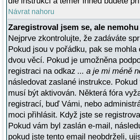
dle instrukcí a téměř ihned budete př
Návrat nahoru
Zaregistroval jsem se, ale nemohu 
Nejprve zkontrolujte, že zadáváte sp
Pokud jsou v pořádku, pak se mohla o
dvou věcí. Pokud je umožněna podpora
registraci na odkaz
... a je mi méně n
následovat zaslané instrukce. Pokud t
musí být aktivován. Některá fóra vyž
registrací, buď Vámi, nebo administr
moci přihlásit. Když jste se registrova
Pokud vám byl zaslán e-mail, násled
pokud jste tento email neobdrželi, uj