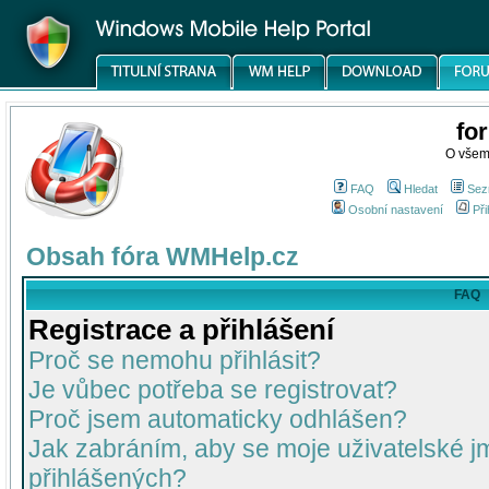
fo
O všem
FAQ
Hledat
Sez
Osobní nastavení
Při
Obsah fóra WMHelp.cz
FAQ
Registrace a přihlášení
Proč se nemohu přihlásit?
Je vůbec potřeba se registrovat?
Proč jsem automaticky odhlášen?
Jak zabráním, aby se moje uživatelské 
přihlášených?