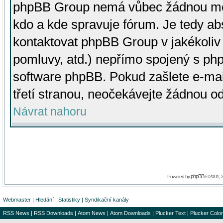
phpBB Group nemá vůbec žádnou moc 
kdo a kde spravuje fórum. Je tedy a
kontaktovat phpBB Group v jakékoliv p
pomluvy, atd.) nepřímo spojený s p
software phpBB. Pokud zašlete e-mai
třetí stranou, neočekávejte žádnou o
Návrat nahoru
phpBB
Powered by
© 2001, 
Webmaster
|
Hledání
|
Statistiky
|
Syndikační kanály
RSS News
|
RSS Downloads
|
Atom News
|
Atom Downloads
|
Plucker Text
|
Plucker Color