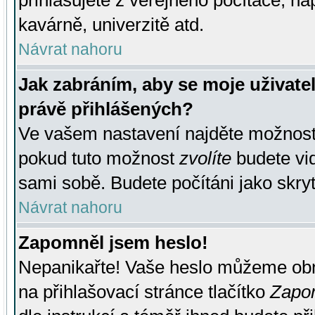
přihlašujete z veřejného počítače, na
kavárně, univerzitě atd.
Návrat nahoru
Jak zabráním, aby se moje uživate
právě přihlášených?
Ve vašem nastavení najděte možnos
pokud tuto možnost
zvolíte
budete vid
sami sobě. Budete počítáni jako skryt
Návrat nahoru
Zapomněl jsem heslo!
Nepanikařte! Vaše heslo můžeme obn
na přihlašovací stránce tlačítko
Zapom