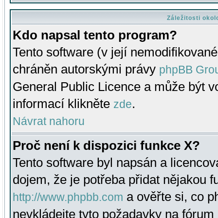
Záležitosti oko
Kdo napsal tento program?
Tento software (v její nemodifikované
chráněn autorskými právy
phpBB Gro
General Public Licence a může být vo
informací klikněte
.
zde
Návrat nahoru
Proč není k dispozici funkce X?
Tento software byl napsán a licenco
dojem, že je potřeba přidat nějakou f
a ověřte si, co 
http://www.phpbb.com
nevkládejte tyto požadavky na fóru