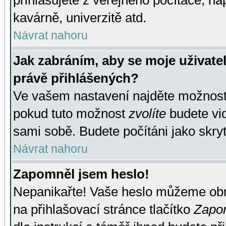
přihlašujete z veřejného počítače, na
kavárně, univerzitě atd.
Návrat nahoru
Jak zabráním, aby se moje uživate
právě přihlášených?
Ve vašem nastavení najděte možnos
pokud tuto možnost
zvolíte
budete vid
sami sobě. Budete počítáni jako skryt
Návrat nahoru
Zapomněl jsem heslo!
Nepanikařte! Vaše heslo můžeme obn
na přihlašovací stránce tlačítko
Zapom