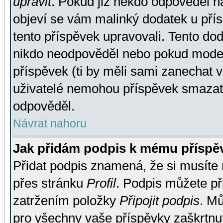
upravit
. Pokud již někdo odpověděl na
objeví se vám malinký dodatek u přísp
tento příspěvek upravovali. Tento do
nikdo neodpověděl nebo pokud moderá
příspěvek (ti by měli sami zanechat v
uživatelé nemohou příspěvek smazat,
odpověděl.
Návrat nahoru
Jak přidám podpis k mému příspě
Přidat podpis znamená, že si musíte n
přes stránku
Profil
. Podpis můžete p
zatržením položky
Připojit podpis
. Mů
pro všechny vaše příspěvky zaškrtnut