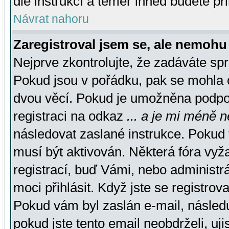
dle instrukcí a téměř ihned budete př
Návrat nahoru
Zaregistroval jsem se, ale nemohu 
Nejprve zkontrolujte, že zadáváte sp
Pokud jsou v pořádku, pak se mohla o
dvou věcí. Pokud je umožněna podpora
registraci na odkaz
... a je mi méně n
následovat zaslané instrukce. Pokud t
musí být aktivován. Některá fóra vyž
registrací, buď Vámi, nebo administr
moci přihlásit. Když jste se registrova
Pokud vám byl zaslán e-mail, násled
pokud jste tento email neobdrželi, uj