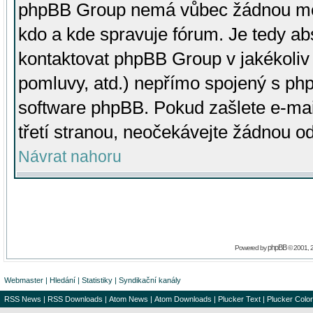
phpBB Group nemá vůbec žádnou moc 
kdo a kde spravuje fórum. Je tedy a
kontaktovat phpBB Group v jakékoliv p
pomluvy, atd.) nepřímo spojený s p
software phpBB. Pokud zašlete e-mai
třetí stranou, neočekávejte žádnou o
Návrat nahoru
phpBB
Powered by
© 2001, 
Webmaster
|
Hledání
|
Statistiky
|
Syndikační kanály
RSS News
|
RSS Downloads
|
Atom News
|
Atom Downloads
|
Plucker Text
|
Plucker Color