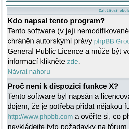
Záležitosti oko
Kdo napsal tento program?
Tento software (v její nemodifikované
chráněn autorskými právy
phpBB Gro
General Public Licence a může být vo
informací klikněte
.
zde
Návrat nahoru
Proč není k dispozici funkce X?
Tento software byl napsán a licenco
dojem, že je potřeba přidat nějakou f
a ověřte si, co 
http://www.phpbb.com
nevkládejte tyto požadavky na fóru