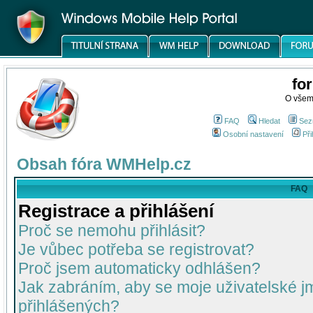
fo
O všem
FAQ
Hledat
Sez
Osobní nastavení
Při
Obsah fóra WMHelp.cz
FAQ
Registrace a přihlášení
Proč se nemohu přihlásit?
Je vůbec potřeba se registrovat?
Proč jsem automaticky odhlášen?
Jak zabráním, aby se moje uživatelské 
přihlášených?