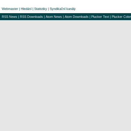
Webmaster
|
Hledání
|
Statistiky
|
Syndikační kanály
RSS News
|
RSS Downloads
|
Atom News
|
Atom Downloads
|
Plucker Text
|
Plucker Color