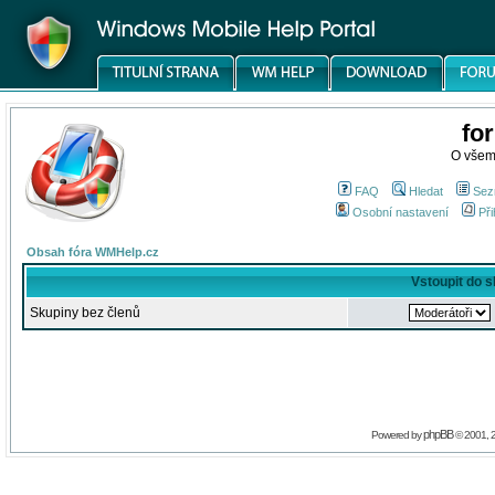
fo
O všem
FAQ
Hledat
Sez
Osobní nastavení
Při
Obsah fóra WMHelp.cz
Vstoupit do 
Skupiny bez členů
phpBB
Powered by
© 2001, 