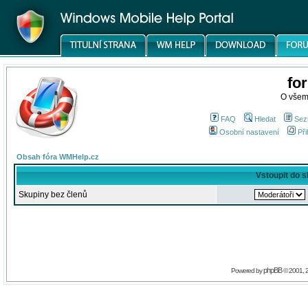
fo
O všem
FAQ
Hledat
Sez
Osobní nastavení
Při
Obsah fóra WMHelp.cz
Vstoupit do 
Skupiny bez členů
phpBB
Powered by
© 2001, 