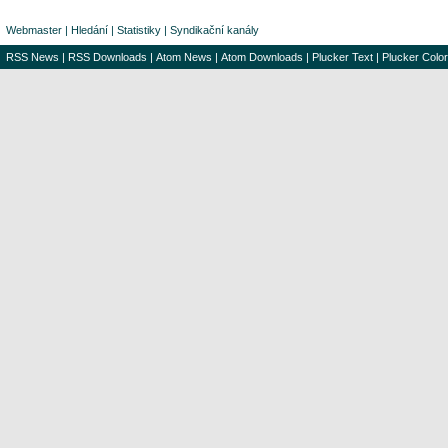
Webmaster
|
Hledání
|
Statistiky
|
Syndikační kanály
RSS News
|
RSS Downloads
|
Atom News
|
Atom Downloads
|
Plucker Text
|
Plucker Color