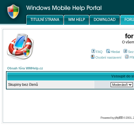
fo
O všem
FAQ
Hledat
Sez
Osobní nastavení
Při
Obsah fóra WMHelp.cz
Vstoupit do 
Skupiny bez členů
phpBB
Powered by
© 2001, 