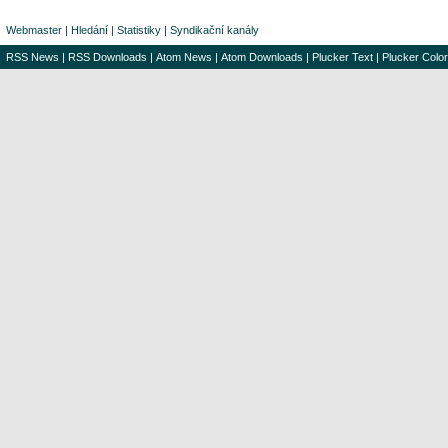
Webmaster
|
Hledání
|
Statistiky
|
Syndikační kanály
RSS News
|
RSS Downloads
|
Atom News
|
Atom Downloads
|
Plucker Text
|
Plucker Color