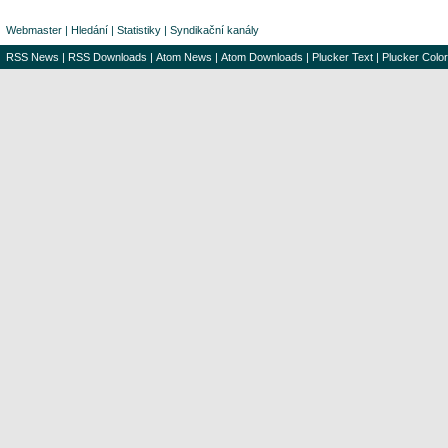
Webmaster
|
Hledání
|
Statistiky
|
Syndikační kanály
RSS News
|
RSS Downloads
|
Atom News
|
Atom Downloads
|
Plucker Text
|
Plucker Color