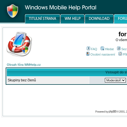
fo
O všem
FAQ
Hledat
Sez
Osobní nastavení
Při
Obsah fóra WMHelp.cz
Vstoupit do 
Skupiny bez členů
phpBB
Powered by
© 2001, 