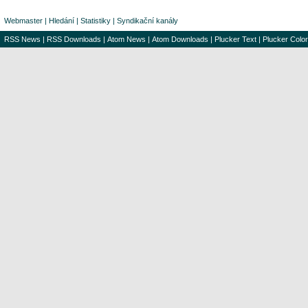
Webmaster
|
Hledání
|
Statistiky
|
Syndikační kanály
RSS News
|
RSS Downloads
|
Atom News
|
Atom Downloads
|
Plucker Text
|
Plucker Color