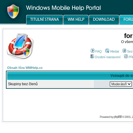
fo
O všem
FAQ
Hledat
Sez
Osobní nastavení
Při
Obsah fóra WMHelp.cz
Vstoupit do 
Skupiny bez členů
phpBB
Powered by
© 2001, 