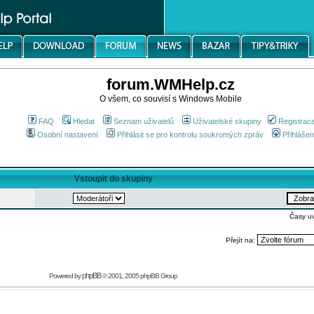
forum.WMHelp.cz
O všem, co souvisí s Windows Mobile
FAQ
Hledat
Seznam uživatelů
Uživatelské skupiny
Registrac
Osobní nastavení
Přihlásit se pro kontrolu soukromých zpráv
Přihlášen
Vstoupit do skupiny
Časy u
Přejít na:
phpBB
Powered by
© 2001, 2005 phpBB Group