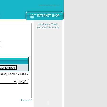
windowsmobile.cz
Reklama
/
Ceník
Vstup pro inzerenty
e
í
váděny v GMT + 1 hodina
Forums ©