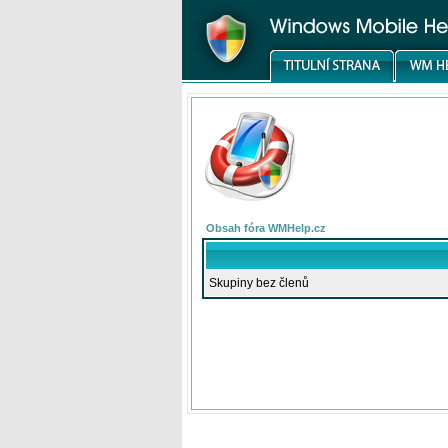
Obsah fóra WMHelp.cz
Skupiny bez členů