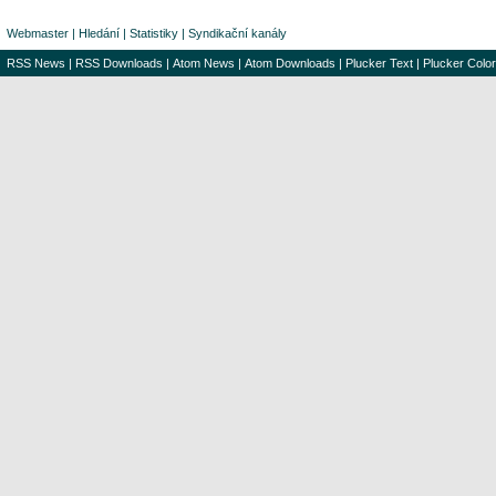
Webmaster
|
Hledání
|
Statistiky
|
Syndikační kanály
RSS News
|
RSS Downloads
|
Atom News
|
Atom Downloads
|
Plucker Text
|
Plucker Color