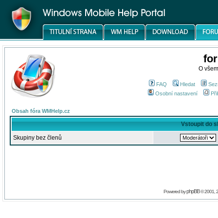
fo
O všem
FAQ
Hledat
Sez
Osobní nastavení
Při
Obsah fóra WMHelp.cz
Vstoupit do 
Skupiny bez členů
phpBB
Powered by
© 2001, 