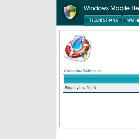
Obsah fóra WMHelp.cz
Skupiny bez členů