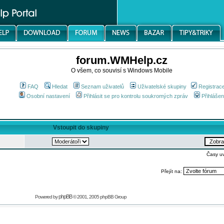
forum.WMHelp.cz
O všem, co souvisí s Windows Mobile
FAQ
Hledat
Seznam uživatelů
Uživatelské skupiny
Registrac
Osobní nastavení
Přihlásit se pro kontrolu soukromých zpráv
Přihlášen
Vstoupit do skupiny
Časy u
Přejít na:
phpBB
Powered by
© 2001, 2005 phpBB Group