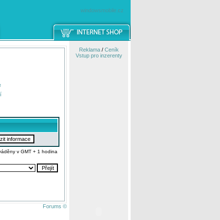
windowsmobile.cz
Reklama
/
Ceník
Vstup pro inzerenty
e
í
váděny v GMT + 1 hodina
Forums ©