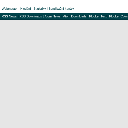
Webmaster
|
Hledání
|
Statistiky
|
Syndikační kanály
RSS News
|
RSS Downloads
|
Atom News
|
Atom Downloads
|
Plucker Text
|
Plucker Color