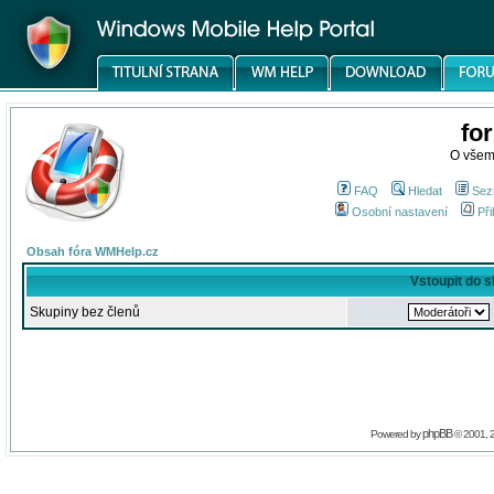
fo
O všem
FAQ
Hledat
Sez
Osobní nastavení
Při
Obsah fóra WMHelp.cz
Vstoupit do 
Skupiny bez členů
phpBB
Powered by
© 2001, 