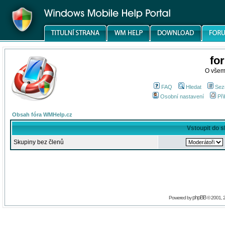
fo
O všem
FAQ
Hledat
Sez
Osobní nastavení
Při
Obsah fóra WMHelp.cz
Vstoupit do 
Skupiny bez členů
phpBB
Powered by
© 2001, 