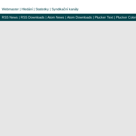
Webmaster
|
Hledání
|
Statistiky
|
Syndikační kanály
RSS News
|
RSS Downloads
|
Atom News
|
Atom Downloads
|
Plucker Text
|
Plucker Color