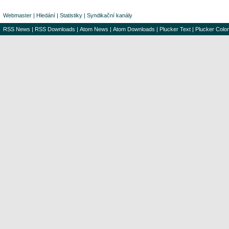
Webmaster
|
Hledání
|
Statistiky
|
Syndikační kanály
RSS News
|
RSS Downloads
|
Atom News
|
Atom Downloads
|
Plucker Text
|
Plucker Color