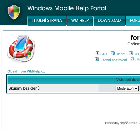
fo
O všem
FAQ
Hledat
Sez
Osobní nastavení
Při
Obsah fóra WMHelp.cz
Vstoupit do 
Skupiny bez členů
phpBB
Powered by
© 2001, 