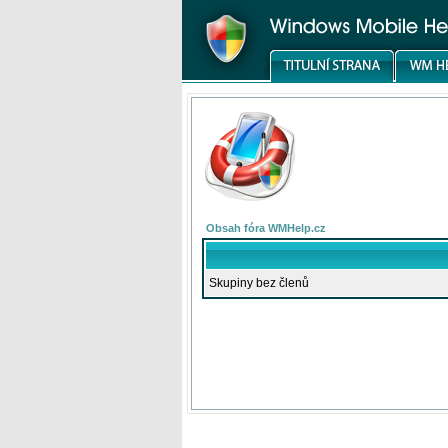
Obsah fóra WMHelp.cz
Skupiny bez členů