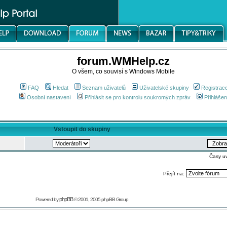
forum.WMHelp.cz
O všem, co souvisí s Windows Mobile
FAQ
Hledat
Seznam uživatelů
Uživatelské skupiny
Registrac
Osobní nastavení
Přihlásit se pro kontrolu soukromých zpráv
Přihlášen
Vstoupit do skupiny
Časy u
Přejít na:
phpBB
Powered by
© 2001, 2005 phpBB Group