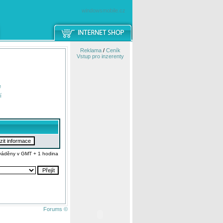
windowsmobile.cz
Reklama
/
Ceník
Vstup pro inzerenty
e
í
váděny v GMT + 1 hodina
Forums ©