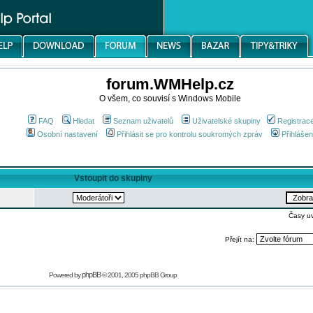
forum.WMHelp.cz
O všem, co souvisí s Windows Mobile
FAQ
Hledat
Seznam uživatelů
Uživatelské skupiny
Registrac
Osobní nastavení
Přihlásit se pro kontrolu soukromých zpráv
Přihlášen
Vstoupit do skupiny
Časy u
Přejít na:
phpBB
Powered by
© 2001, 2005 phpBB Group