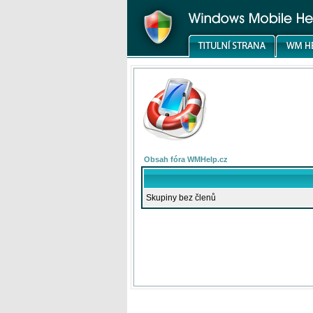
Obsah fóra WMHelp.cz
Skupiny bez členů