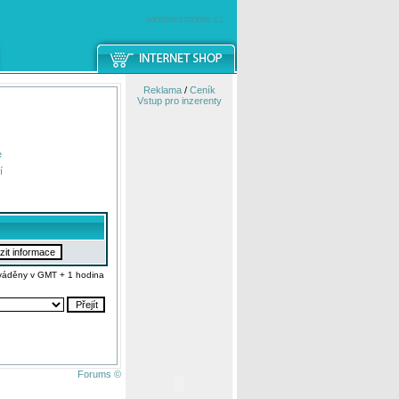
windowsmobile.cz
Reklama
/
Ceník
Vstup pro inzerenty
e
í
váděny v GMT + 1 hodina
Forums ©