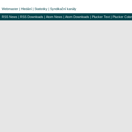
Webmaster
|
Hledání
|
Statistiky
|
Syndikační kanály
RSS News
|
RSS Downloads
|
Atom News
|
Atom Downloads
|
Plucker Text
|
Plucker Color