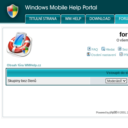
fo
O všem
FAQ
Hledat
Sez
Osobní nastavení
Při
Obsah fóra WMHelp.cz
Vstoupit do 
Skupiny bez členů
phpBB
Powered by
© 2001, 