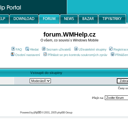
forum.WMHelp.cz
O všem, co souvisí s Windows Mobile
FAQ
Hledat
Seznam uživatelů
Uživatelské skupiny
Registrac
Osobní nastavení
Přihlásit se pro kontrolu soukromých zpráv
Přihlášen
Vstoupit do skupiny
Časy u
Přejít na:
phpBB
Powered by
© 2001, 2005 phpBB Group