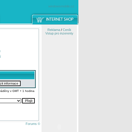
windowsmobile.cz
Reklama
/
Ceník
Vstup pro inzerenty
e
í
váděny v GMT + 1 hodina
Forums ©