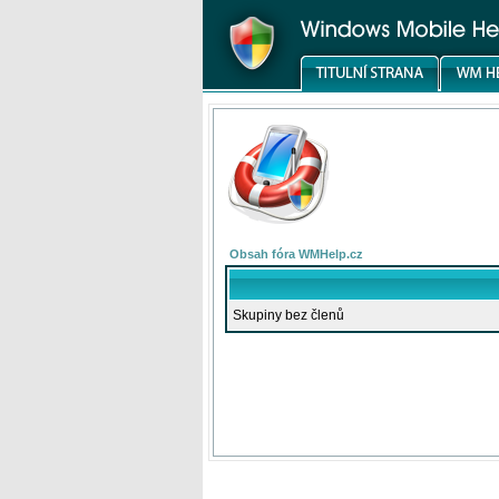
Obsah fóra WMHelp.cz
Skupiny bez členů