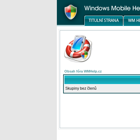
Obsah fóra WMHelp.cz
Skupiny bez členů