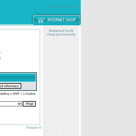
windowsmobile.cz
Reklama
/
Ceník
Vstup pro inzerenty
e
í
váděny v GMT + 1 hodina
Forums ©