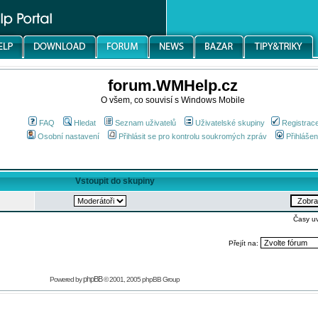
forum.WMHelp.cz
O všem, co souvisí s Windows Mobile
FAQ
Hledat
Seznam uživatelů
Uživatelské skupiny
Registrac
Osobní nastavení
Přihlásit se pro kontrolu soukromých zpráv
Přihlášen
Vstoupit do skupiny
Časy u
Přejít na:
phpBB
Powered by
© 2001, 2005 phpBB Group