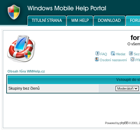
fo
O všem
FAQ
Hledat
Sez
Osobní nastavení
Při
Obsah fóra WMHelp.cz
Vstoupit do 
Skupiny bez členů
phpBB
Powered by
© 2001, 