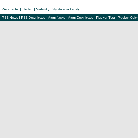
Webmaster
|
Hledání
|
Statistiky
|
Syndikační kanály
RSS News
|
RSS Downloads
|
Atom News
|
Atom Downloads
|
Plucker Text
|
Plucker Color