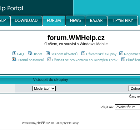
forum.WMHelp.cz
O všem, co souvisí s Windows Mobile
FAQ
Hledat
Seznam uživatelů
Uživatelské skupiny
Registrac
Osobní nastavení
Přihlásit se pro kontrolu soukromých zpráv
Přihlášen
Vstoupit do skupiny
Časy u
Přejít na:
phpBB
Powered by
© 2001, 2005 phpBB Group