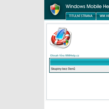
Obsah fóra WMHelp.cz
Skupiny bez členů