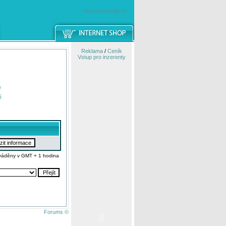
windowsmobile.cz
Reklama
/
Ceník
Vstup pro inzerenty
e
í
váděny v GMT + 1 hodina
Forums ©