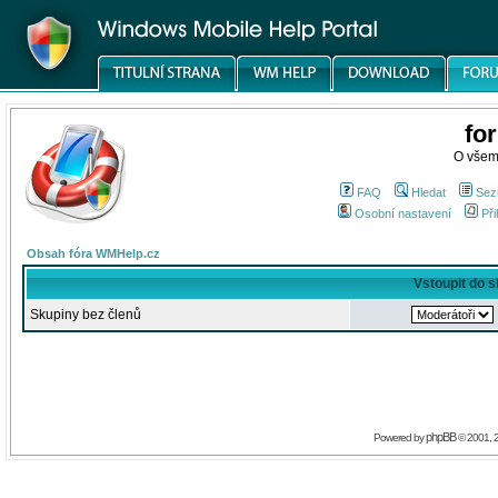
fo
O všem
FAQ
Hledat
Sez
Osobní nastavení
Při
Obsah fóra WMHelp.cz
Vstoupit do 
Skupiny bez členů
phpBB
Powered by
© 2001, 