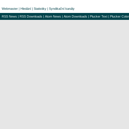
Webmaster
|
Hledání
|
Statistiky
|
Syndikační kanály
RSS News
|
RSS Downloads
|
Atom News
|
Atom Downloads
|
Plucker Text
|
Plucker Color