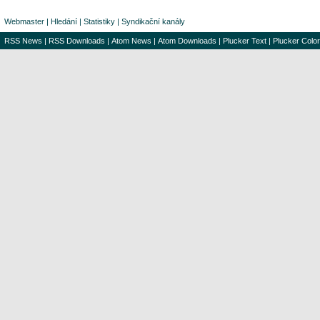
Webmaster
|
Hledání
|
Statistiky
|
Syndikační kanály
RSS News
|
RSS Downloads
|
Atom News
|
Atom Downloads
|
Plucker Text
|
Plucker Color