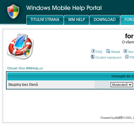
fo
O všem
FAQ
Hledat
Sez
Osobní nastavení
Při
Obsah fóra WMHelp.cz
Vstoupit do 
Skupiny bez členů
phpBB
Powered by
© 2001, 