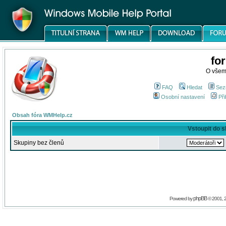
fo
O všem
FAQ
Hledat
Sez
Osobní nastavení
Při
Obsah fóra WMHelp.cz
Vstoupit do 
Skupiny bez členů
phpBB
Powered by
© 2001, 