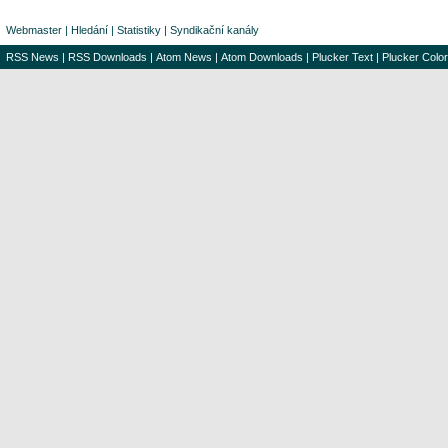
Webmaster
|
Hledání
|
Statistiky
|
Syndikační kanály
RSS News
|
RSS Downloads
|
Atom News
|
Atom Downloads
|
Plucker Text
|
Plucker Color